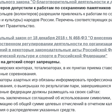
льного закона "О благотворительной деятельности и 
еров допустили к работам по сохранению памятников 
льцев (волонтеров) разрешили привлекать к работам по с
 и культуры) народов России. Перечень соответствующих р
лит Правительство.
льный закон от 18 декабря 2018 г. N 468-ФЗ "О внесен
рственном регулировании деятельности по организаци
ний в некоторые законодательные акты Российской Фед
ической культуре и спорте в Российской Федерации"
 на детский спорт запрещены.
керских конторах, тотализаторах, в их пунктах приема став
вные соревнования.
заторы азартных игр обязаны информировать профессиона
вания, о выигрышах по результатам пари, завершившихся 
вные федерации должны размещать на своих сайтах:
чень заключенных соглашений об использовании символики
мацию об общей сумме целевых отчислений в отчетном кал
ния о распределении указанных средств.