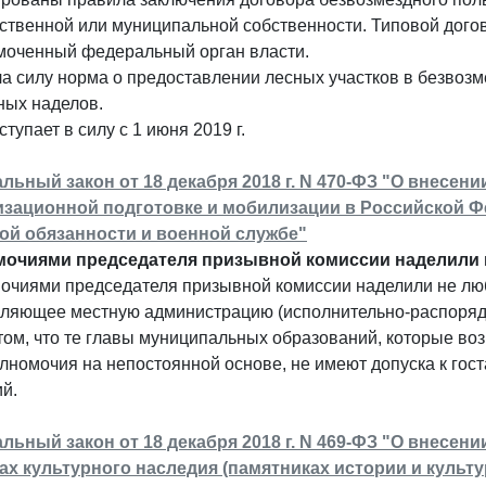
ственной или муниципальной собственности. Типовой дого
моченный федеральный орган власти.
а силу норма о предоставлении лесных участков в безвоз
ных наделов.
ступает в силу с 1 июня 2019 г.
льный закон от 18 декабря 2018 г. N 470-ФЗ "О внесен
зационной подготовке и мобилизации в Российской Фе
ой обязанности и военной службе"
очиями председателя призывной комиссии наделили 
очиями председателя призывной комиссии наделили не люб
вляющее местную администрацию (исполнительно-распоряд
том, что те главы муниципальных образований, которые в
лномочия на непостоянной основе, не имеют допуска к гос
й.
льный закон от 18 декабря 2018 г. N 469-ФЗ "О внесен
ах культурного наследия (памятниках истории и культ