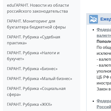
eduГАРАНТ. Новости из области
российского законодательства
Ежед
ГАРАНТ. Мониторинг для
бухгалтера бюджетной сферы
Федера
валютн
ГАРАНТ. Рубрика «Судебная
Пополн
практика»
По общ
ГАРАНТ. Рубрика «Налоги и
исключ
бухучет»
- валют
- валют
ГАРАНТ. Рубрика «Бизнес»
уполно
ЦБ РФ 
ГАРАНТ. Рубрика «Малый бизнес»
иностра
ГАРАНТ. Рубрика «Социальная
Закон в
сфера»
Федера
ГАРАНТ. Рубрика «ЖКХ»
Россий