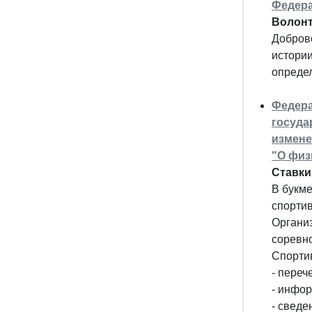
Федера
Волонт
Доброво
истории
опреде
Федера
госуда
измене
"О физ
Ставки
В букме
спорти
Органи
соревно
Спорти
- пере
- инфор
- сведе