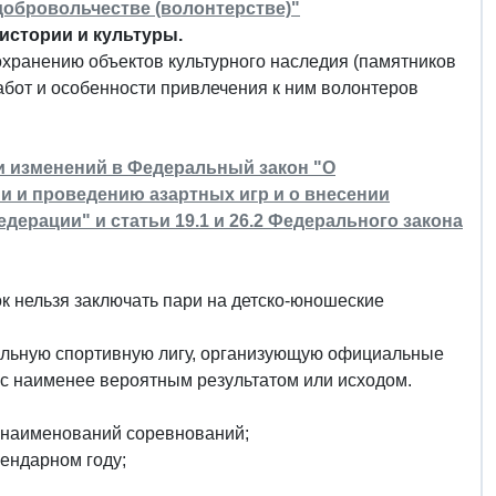
добровольчестве (волонтерстве)"
истории и культуры.
охранению объектов культурного наследия (памятников
абот и особенности привлечения к ним волонтеров
ии изменений в Федеральный закон "О
и и проведению азартных игр и о внесении
ерации" и статьи 19.1 и 26.2 Федерального закона
ок нельзя заключать пари на детско-юношеские
льную спортивную лигу, организующую официальные
с наименее вероятным результатом или исходом.
, наименований соревнований;
ендарном году;