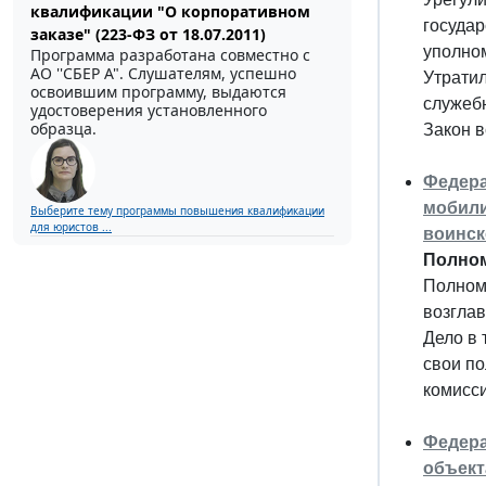
квалификации "О корпоративном
государ
заказе" (223-ФЗ от 18.07.2011)
уполно
Программа разработана совместно с
АО ''СБЕР А". Слушателям, успешно
Утратил
освоившим программу, выдаются
служеб
удостоверения установленного
образца.
Закон в
Федера
мобили
Выберите тему программы повышения квалификации
для юристов ...
воинск
Полном
Полном
возгла
Дело в 
свои по
комисси
Федера
объект