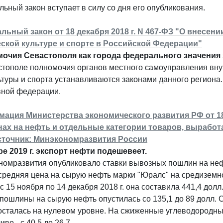
ьный закон вступает в силу со дня его опубликования.
льный закон от 18 декабря 2018 г. N 467-ФЗ "О внесени
ской культуре и спорте в Российской Федерации"
очия Севастополя как города федерального значения з
стополе полномочия органов местного самоуправления вну
туры и спорта устанавливаются законами данного региона
вной федерации.
ация Министерства экономического развития РФ от 18
ах на нефть и отдельные категории товаров, выработан
сточник: Минэкономразвития России
ре 2019 г. экспорт нефти подешевеет.
омразвития опубликовало ставки вывозных пошлин на нефть
средняя цена на сырую нефть марки "Юралс" на средиземн
с 15 ноября по 14 декабря 2018 г. она составила 441,4 долл
пошлины на сырую нефть опустилась со 135,1 до 89 долл. СШ
осталась на нулевом уровне. На сжиженные углеводородные
во - с 40,5 до 26,7.