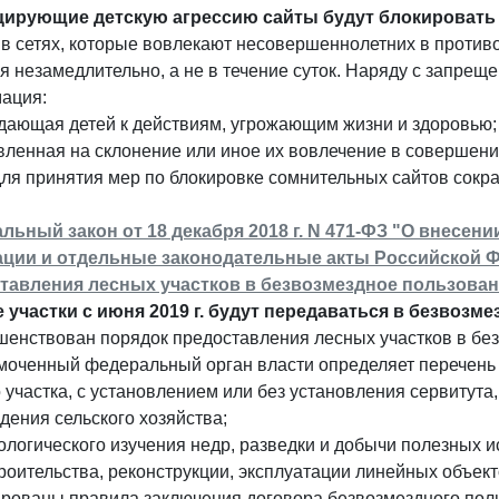
ирующие детскую агрессию сайты будут блокировать 
в сетях, которые вовлекают несовершеннолетних в противо
 незамедлительно, а не в течение суток. Наряду с запре
ация:
дающая детей к действиям, угрожающим жизни и здоровью;
вленная на склонение или иное их вовлечение в совершени
ля принятия мер по блокировке сомнительных сайтов сокр
льный закон от 18 декабря 2018 г. N 471-ФЗ "О внесен
ции и отдельные законодательные акты Российской Ф
тавления лесных участков в безвозмездное пользован
 участки с июня 2019 г. будут передаваться в безвозм
шенствован порядок предоставления лесных участков в бе
моченный федеральный орган власти определяет перечень 
 участка, с установлением или без установления сервитута, 
едения сельского хозяйства;
еологического изучения недр, разведки и добычи полезных 
троительства, реконструкции, эксплуатации линейных объект
ированы правила заключения договора безвозмездного пол