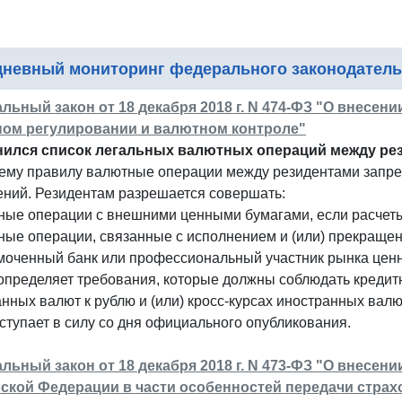
невный мониторинг федерального законодатель
льный закон от 18 декабря 2018 г. N 474-ФЗ "О внесени
ом регулировании и валютном контроле"
ился список легальных валютных операций между ре
ему правилу валютные операции между резидентами запр
ений. Резидентам разрешается совершать:
ные операции с внешними ценными бумагами, если расчеты
ные операции, связанные с исполнением и (или) прекращен
моченный банк или профессиональный участник рынка ценн
определяет требования, которые должны соблюдать кредит
нных валют к рублю и (или) кросс-курсах иностранных валю
ступает в силу со дня официального опубликования.
льный закон от 18 декабря 2018 г. N 473-ФЗ "О внесе
ской Федерации в части особенностей передачи стра