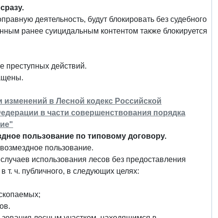
сразу.
правную деятельность, будут блокировать без судебного
щенным ранее суицидальным контентом также блокируется
е преступных действий.
ащены.
ии изменений в Лесной кодекс Российской
едерации в части совершенствования порядка
ие"
ездное пользование по типовому договору.
звозмездное пользование.
случаев использования лесов без предоставления
в т. ч. публичного, в следующих целях:
ископаемых;
ов.
ьзования лесным участком, находящимся в