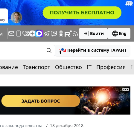
м
Войти
Eng
Перейти в систему ГАРАНТ
ование
Транспорт
Общество
IT
Профессия
П
го законодательства
18 декабря 2018