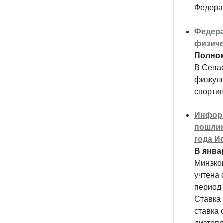
Федерал
Федера
физиче
Полном
В Сева
физкуль
спорти
Информ
пошлин
года И
В янва
Минэкон
учтена 
период 
Ставка 
ставка 
дизтопли