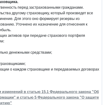
аховщика.
твенность перед застрахованными гражданами.
ьства другому страховщику, который произведет все
нение. Для этого оно формирует резервы из
ованию. Уточнено их назначение для отнесения к
ибыль.
их активов при передаче страхового портфеля
ии:
ельно денежными средствами;
страховщиками;
мации о каждом страховщике и передаваемых договорах
ии изменений в статью 15.1 Федерального закона "Об
мации" и статью 5 Федерального закона "О защите
витию"