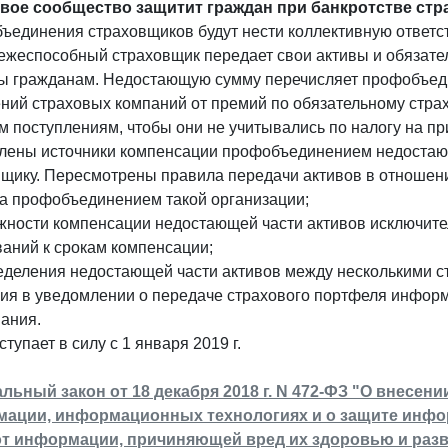
вое сообщество защитит граждан при банкротстве стр
ъединения страховщиков будут нести коллективную ответс
жеспособный страховщик передает свои активы и обязател
ы гражданам. Недостающую сумму перечисляет профобъеди
ний страховых компаний от премий по обязательному страх
 поступлениям, чтобы они не учитывались по налогу на пр
лены источники компенсации профобъединением недостающ
вщику. Пересмотрены правила передачи активов в отношен
ра профобъединением такой организации;
ожности компенсации недостающей части активов исключит
ваний к срокам компенсации;
ределения недостающей части активов между несколькими 
ания в уведомлении о передаче страхового портфеля инфор
ания.
ступает в силу с 1 января 2019 г.
льный закон от 18 декабря 2018 г. N 472-ФЗ "О внесен
ации, информационных технологиях и о защите инфор
от информации, причиняющей вред их здоровью и раз