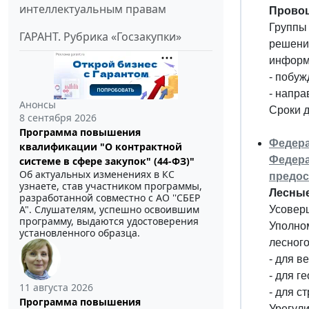
интеллектуальным правам
Провоц
Группы 
ГАРАНТ. Рубрика «Госзакупки»
решения
информ
- побуж
- напра
Анонсы
Сроки д
8 сентября 2026
Программа повышения
Федера
квалификации "О контрактной
Федера
системе в сфере закупок" (44-ФЗ)"
Об актуальных изменениях в КС
предос
узнаете, став участником программы,
Лесные
разработанной совместно с АО ''СБЕР
А". Слушателям, успешно освоившим
Усовер
программу, выдаются удостоверения
Уполно
установленного образца.
лесного
- для в
- для г
11 августа 2026
- для с
Программа повышения
Урегул