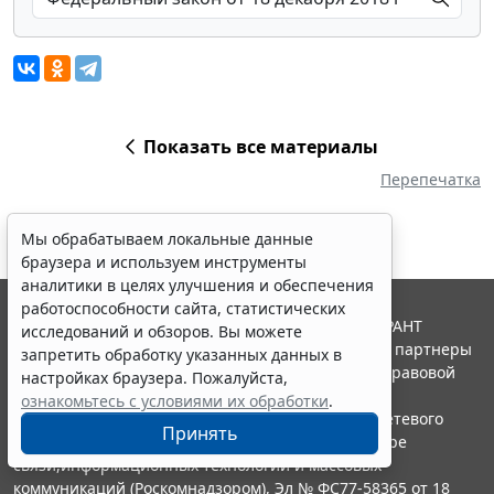
Показать все материалы
Перепечатка
Мы обрабатываем локальные данные
браузера и используем инструменты
аналитики в целях улучшения и обеспечения
работоспособности сайта, статистических
© ООО "НПП "ГАРАНТ-СЕРВИС", 2026. Система ГАРАНТ
исследований и обзоров. Вы можете
выпускается с 1990 года. Компания "Гарант" и ее партнеры
запретить обработку указанных данных в
являются участниками Российской ассоциации правовой
настройках браузера. Пожалуйста,
информации ГАРАНТ.
ознакомьтесь с условиями их обработки
.
Портал ГАРАНТ.РУ зарегистрирован в качестве сетевого
Принять
издания Федеральной службой по надзору в сфере
связи,информационных технологий и массовых
коммуникаций (Роскомнадзором), Эл № ФС77-58365 от 18