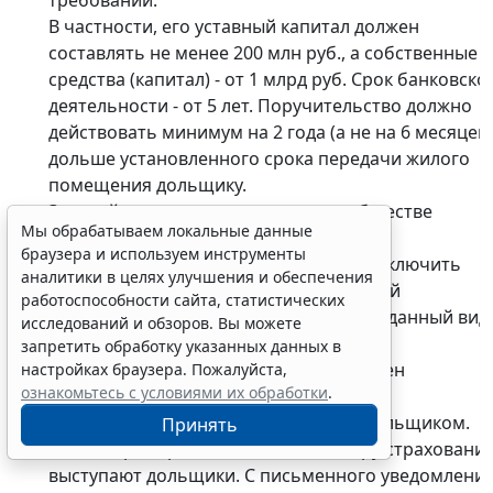
требований.
В частности, его уставный капитал должен
составлять не менее 200 млн руб., а собственные
средства (капитал) - от 1 млрд руб. Срок банковско
деятельности - от 5 лет. Поручительство должно
действовать минимум на 2 года (а не на 6 месяцев)
дольше установленного срока передачи жилого
помещения дольщику.
Застройщик может участвовать в обществе
Мы обрабатываем локальные данные
взаимного страхования гражданской
браузера и используем инструменты
ответственности застройщиков или заключить
аналитики в целях улучшения и обеспечения
соответствующий договор со страховой
работоспособности сайта, статистических
организацией, имеющей лицензию на данный вид
исследований и обзоров. Вы можете
страхования.
запретить обработку указанных данных в
Предусмотрено, что застройщик должен
настройках браузера. Пожалуйста,
ознакомьтесь с условиями их обработки
.
застраховать свою ответственность до
госрегистрации договора с первым дольщиком.
Принять
Выгодоприобретателями по договору страховани
выступают дольщики. С письменного уведомлени