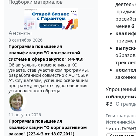
Подборки материалов
деятель
юридиче
российс
менее
6
Анонсы
квалиф
8 сентября 2026
приеме 
Программа повышения
выпуск
квалификации "О контрактной
образов
системе в сфере закупок" (44-ФЗ)"
трех ле
Об актуальных изменениях в КС
носител
узнаете, став участником программы,
разработанной совместно с АО ''СБЕР
законно
А". Слушателям, успешно освоившим
программу, выдаются удостоверения
Упрощенный 
установленного образца.
соблюдения
ФЗ
"О гражд
11 августа 2026
Теги:
граждан
Программа повышения
Источник:
ИА
квалификации "О корпоративном
Читать ГАРАНТ
заказе" (223-ФЗ от 18.07.2011)