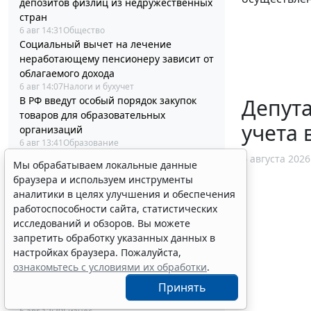
депозитов физлиц из недружественных
стран
6 авг 14:31
Общество
Социальный вычет на лечение
неработающему пенсионеру зависит от
облагаемого дохода
6 авг 14:07
Налоги и бухучет
Депут
В РФ введут особый порядок закупок
товаров для образовательных
учета 
организаций
6 авг 13:41
Образование
Отчет о выполнении квоты для приема
6 августа 2026
Мы обрабатываем локальные данные
на работу инвалидов надо сдать до 12
браузера и используем инструменты
октября
аналитики в целях улучшения и обеспечения
6 авг 13:20
Труд
работоспособности сайта, статистических
Адвокатские палаты вправе применять
исследований и обзоров. Вы можете
УСН при соблюдении условий и
запретить обработку указанных данных в
ограничений
настройках браузера. Пожалуйста,
6 авг 12:58
Налоги и бухучет
ознакомьтесь с условиями их обработки
.
Контракты по однородным товарам
можно заключать с одним и тем же
Принять
едпоставщиком