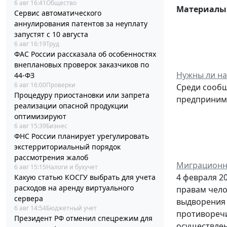
6 авг 16:41
Общество
Материалы 
Сервис автоматического
аннулирования патентов за неуплату
запустят с 10 августа
6 авг 16:19
Труд
ФАС России рассказала об особенностях
внеплановых проверок заказчиков по
Нужны ли на
44-ФЗ
6 авг 16:00
Проверки
Среди сообщ
Процедуру приостановки или запрета
предпринима
реализации опасной продукции
оптимизируют
6 авг 15:39
Бизнес
ФНС России планирует урегулировать
экстерриториальный порядок
рассмотрения жалоб
Миграционна
6 авг 15:15
Налоги и бухучет
4 февраля 2
Какую статью КОСГУ выбрать для учета
расходов на аренду виртуального
правам чело
сервера
выдворения 
6 авг 14:54
Бюджетный учет
противоречи
Президент РФ отменил спецрежим для
осуществлен