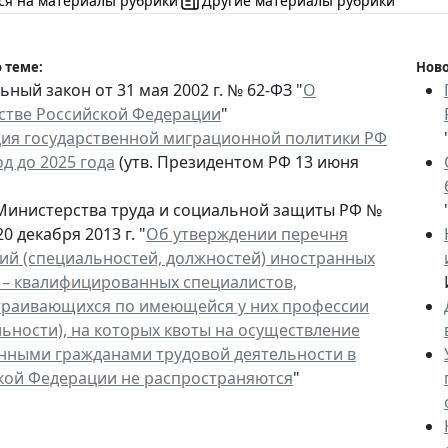
ся на материалы рубрики
Другие материалы рубрики
 теме:
Ново
ный закон от 31 мая 2002 г. № 62-ФЗ "
О
стве Российской Федерации
"
ия государственной миграционной политики РФ
д до 2025 года
(утв. Президентом РФ 13 июня
Министерства труда и социальной защиты РФ №
20 декабря 2013 г. "
Об утверждении перечня
ий (специальностей, должностей) иностранных
 – квалифицированных специалистов,
траивающихся по имеющейся у них профессии
льности), на которых квоты на осуществление
нными гражданами трудовой деятельности в
кой Федерации не распространяются
"