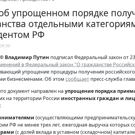
об упрощенном порядке полу
анства отдельными категория
дентом РФ
09:30
РФ
Владимир Путин
подписал Федеральный закон от 23
менений в Федеральный закон "О гражданстве Российс
ивающий упрощение процедуры получения российского
ми бизнесменами. Об этом
сообщает
пресс-служба глав
то документ направлен на
упрощение порядка приема
х на территории России
иностранных граждан и лиц
:
инимателями
(осуществляющими предпринимательску
ии РФ не менее трех лет, ежегодная выручка которых со
орами
(с долей вклада в уставном (складочном) капита