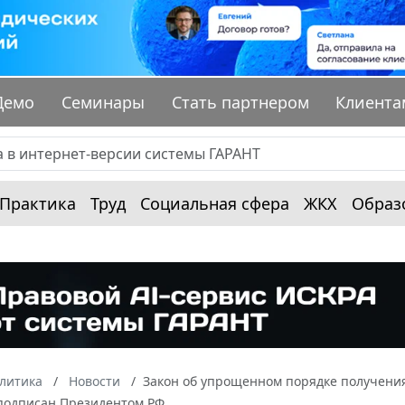
Демо
Семинары
Стать партнером
Клиента
Практика
Труд
Социальная сфера
ЖКХ
Образ
алитика
Новости
Закон об упрощенном порядке получени
подписан Президентом РФ