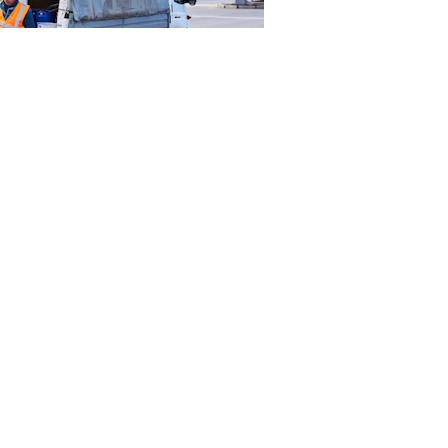
23RF.com
смотрение нижней палаты парламента законопроект
1
овне. Документ
предусматривает поправки в
ст. 5
чете иностранных граждан и лиц без гражданства в
проекту, высшие должностные лица субъектов РФ
ностранцев по месту жительства и учета по месту
ий.
отчики объясняют потребностью в противодействии
чается, что мера направлена на борьбу с