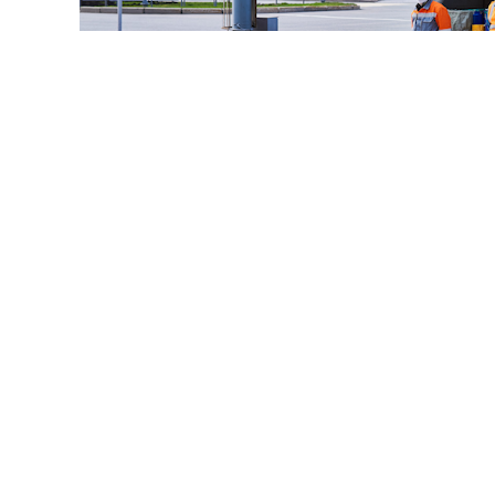
© haritonoff / Фотобанк 1
нодателей во главе с
Леонидом Слуцким
внесла на рас
нии правил миграционного учета на муниципальном ур
 закона от 18 июля 2006 г. № 109-ФЗ "
О миграционном у
 Федерации
".
наделяет губернаторов новым полномочием: согласно 
м актом вводить разрешительный порядок регистрации и
на территориях конкретных муниципальных образован
ть изменений в сфере миграционной политики разраб
социальным тенденциям. В пояснительной записке отме