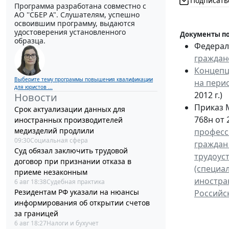
Подписать
Программа разработана совместно с
АО ''СБЕР А". Слушателям, успешно
освоившим программу, выдаются
удостоверения установленного
Документы по
образца.
Федераль
граждан
Концепц
Выберите тему программы повышения квалификации
на перио
для юристов ...
2012 г.)
Новости
Приказ 
Срок актуализации данных для
768н от 
иностранных производителей
медизделий продлили
професс
09:30
Социальная сфера
граждан
Суд обязал заключить трудовой
трудоус
договор при признании отказа в
(специа
приеме незаконным
иностра
6 авг 18:38
Судебная практика
Резидентам РФ указали на нюансы
Российс
информирования об открытии счетов
за границей
6 авг 18:27
Налоги и бухучет