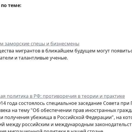
по теме:
м заморские спецы и бизнесмены
ества мигрантов в ближайшем будущем могут появитьс
тели и талантливые ученые.
я политика в РФ: противоречия в теории и практике
014 года состоялось специальное заседание Совета при
века на тему "Об обеспечении прав иностранных гражда
и получения убежища в Российской Федерации", на ко
й между российским и международным законодательств
ия миграционной политики в нашей стране.