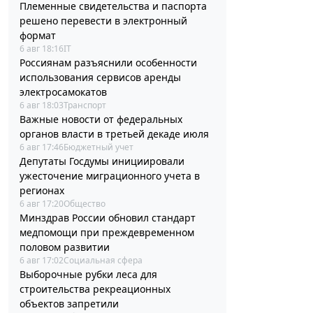
Племенные свидетельства и паспорта
решено перевести в электронный
формат
6 авг 18:16
IT
Россиянам разъяснили особенности
использования сервисов аренды
электросамокатов
6 авг 18:03
Транспорт
Важные новости от федеральных
органов власти в третьей декаде июля
6 авг 17:46
Бюджетный учет
Депутаты Госдумы инициировали
ужесточение миграционного учета в
регионах
6 авг 17:20
Общество
Минздрав России обновил стандарт
медпомощи при преждевременном
половом развитии
6 авг 17:02
Социальная сфера
Выборочные рубки леса для
строительства рекреационных
объектов запретили