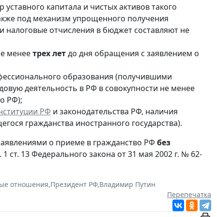
ер уставного капитала и чистых активов такого
Также под механизм упрощенного получения
ли налоговые отчисления в бюджет составляют не
е менее
трех лет
до дня обращения с заявлением о
фессионального образования (получившими
довую деятельность в РФ в совокупности не менее
о РФ);
нституции РФ
и законодательства РФ, наличия
егося гражданства иностранного государства).
аявлениями о приеме в гражданство РФ
без
. 1 ст. 13 Федерального закона от 31 мая 2002 г. № 62-
вые отношения
,
Президент РФ
,
Владимир Путин
Перепечатка