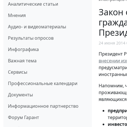
Аналитические статьи
Закон 
Мнения
гражд
Аудио- и видеоматериалы
Прези
Результаты опросов
24 июня 2014 
Инфографика
Президент 
внесении из
Важная тема
предусматр
Сервисы
иностранны
Профессиональные календари
Напомним, ч
проживающи
Документы
являющихся
Информационное партнерство
предпр
территор
Форум Гарант
инвест