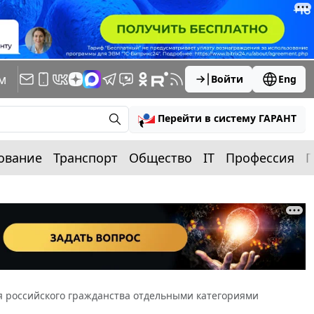
м
Войти
Eng
Перейти в систему ГАРАНТ
ование
Транспорт
Общество
IT
Профессия
П
я российского гражданства отдельными категориями