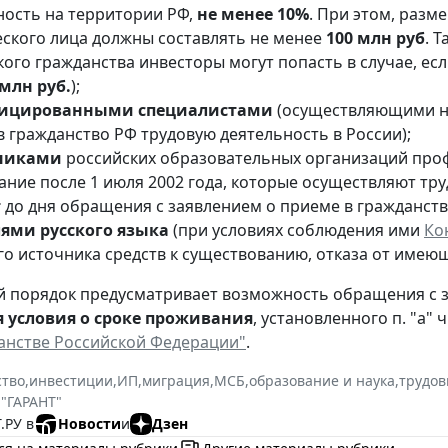
ность на территории РФ,
не менее 10%
. При этом, разм
ского лица должны составлять не менее
100 млн руб
. 
кого гражданства инвесторы могут попасть в случае, ес
 млн руб.
);
ицированными специалистами
(осуществляющими н
в гражданство РФ трудовую деятельность в России);
никами
российских образовательных организаций про
ание после 1 июля 2002 года, которые осуществляют тру
т
до дня обращения с заявлением о приеме в гражданств
ями русского языка
(при условиях соблюдения ими
Ко
го источника средств к существованию, отказа от имеющ
порядок предусматривает возможность обращения с з
 условия о сроке проживания
, установленного п. "а" ч
анстве Российской Федерации"
.
ство
,
инвестиции
,
ИП
,
миграция
,
МСБ
,
образование и наука
,
трудо
 "ГАРАНТ"
.РУ в
Новости
и
Дзен