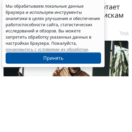
С 1 февраля 2027 года заработает
Мы обрабатываем локальные данные
браузера и используем инструменты
ГОСТ по психосоциальным рискам
аналитики в целях улучшения и обеспечения
на рабочем месте
работоспособности сайта, статистических
исследований и обзоров. Вы можете
7 августа 2026 17:11
Труд
запретить обработку указанных данных в
настройках браузера. Пожалуйста,
ознакомьтесь с условиями их обработки
.
Принять
© milkos / Фотобанк 123RF.com
В СМИ прошла волна публикаций о том, что с 1