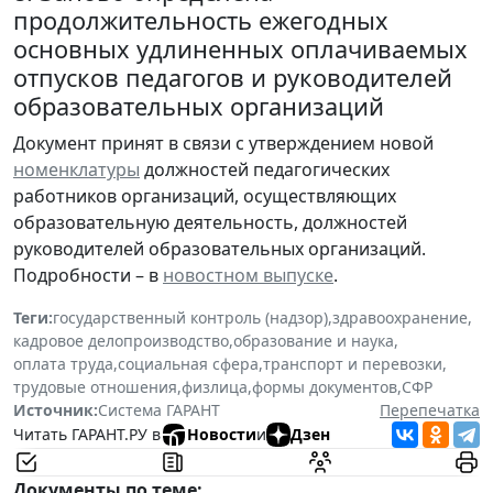
продолжительность ежегодных
основных удлиненных оплачиваемых
отпусков педагогов и руководителей
образовательных организаций
Документ принят в связи с утверждением новой
номенклатуры
должностей педагогических
работников организаций, осуществляющих
образовательную деятельность, должностей
руководителей образовательных организаций.
Подробности – в
новостном выпуске
.
Теги:
государственный контроль (надзор)
,
здравоохранение
,
кадровое делопроизводство
,
образование и наука
,
оплата труда
,
социальная сфера
,
транспорт и перевозки
,
трудовые отношения
,
физлица
,
формы документов
,
СФР
Источник:
Система ГАРАНТ
Перепечатка
Читать ГАРАНТ.РУ в
Новости
и
Дзен
Документы по теме: