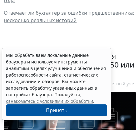
года
Отвечает ли бухгалтер за ошибки предшественника:
несколько реальных историй
Какой счет нужно выбрать для
Мы обрабатываем локальные данные
браузера и используем инструменты
начисления отпускных – 401 50 или
аналитики в целях улучшения и обеспечения
401 60
работоспособности сайта, статистических
исследований и обзоров. Вы можете
10 августа 2026 14:15
Бюджетный учет
запретить обработку указанных данных в
настройках браузера. Пожалуйста,
ознакомьтесь с условиями их обработки
.
Принять