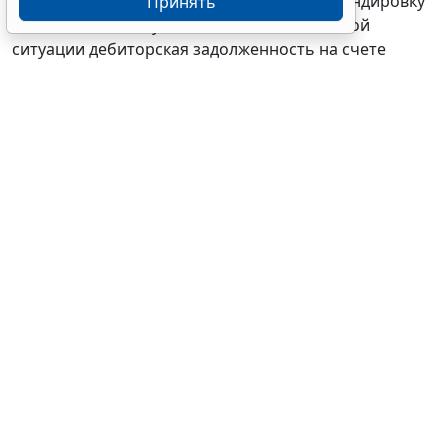
сотрудником выданных ему средств – командировку
Принять
отменили или закупка не состоялась. В такой
ситуации дебиторская задолженность на счете
208 00
должна означать
, что учреждение ожидает не
предоставление отчета подотчетного лица, а
возврат средств, но основанием для
реклассификации задолженности в монетарный
актив, в том числе в целях изменения даты
исполнения (срока возврата средств), будет
выступать уже не отчет подотчетного лица ввиду его
отсутствия, а иной документ-основание. В качестве
первичного учетного документа
может
использоваться Бухгалтерская справка (
ф. 0504833
)
или иной
самостоятельно разработанный
учреждением и
закрепленный
учетной политикой
документ.
Итак, в учетной политике целесообразно
закрепить следующий порядок оформления