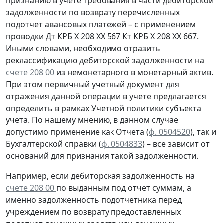
признанию
в учете
требования
в части дебиторской
задолженности
по возврату
перечисленных
подотчет авансовых платежей – с применением
проводки
Дт
КРБ Х 208 ХХ 567
Кт
КРБ Х 208 ХХ 667.
Иными словами, необходимо отразить
реклассификацию дебиторской задолженности на
счете 208 00
из немонетарного в монетарный актив.
При этом первичный учетный документ для
отражения данной операции в учете предлагается
определить в рамках Учетной политики субъекта
учета. По нашему мнению, в данном случае
допустимо применение как Отчета (
ф. 0504520
), так и
Бухгалтерской справки
(
ф. 0504833
) – все зависит от
оснований для признания такой задолженности.
Например, если дебиторская задолженность на
счете 208 00
по выданным под отчет суммам, а
именно задолженность подотчетника перед
учреждением
по возврату
предоставленных