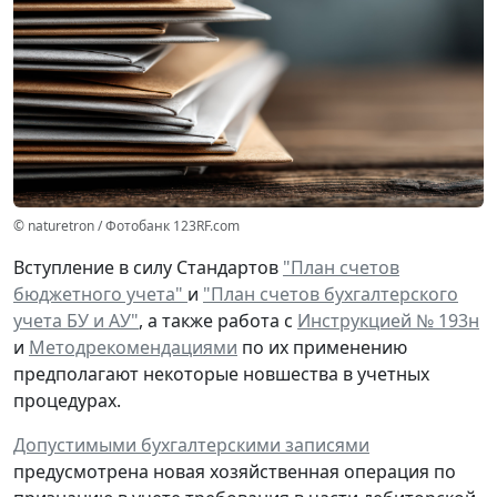
© naturetron / Фотобанк 123RF.com
Вступление в силу Стандартов
"План счетов
бюджетного учета"
и
"План счетов бухгалтерского
учета БУ и АУ"
, а также работа с
Инструкцией № 193н
и
Методрекомендациями
по их применению
предполагают некоторые новшества в учетных
процедурах.
Допустимыми бухгалтерскими записями
предусмотрена
новая
хозяйственная операция по