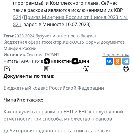
(программы), и Комплексного плана. Сейчас
такие расходы являются исключениями из КВР
524
(
Приказ Минфина России от 1 июня 2023 г. №
82н
, зарег. в Минюсте 10.07.2023).
Теги:
2023
,
2024
,
бухучет и отчетность
,
бюджет
,
бюджетная сфера
,
госсектор
,
КВР
,
КОСГУ
,
формы документов
,
Минфин России
Источник:
Система ГАРАНТ
Перепечатка
Читать ГАРАНТ.РУ в
Новости
и
Дзен
Документы по теме:
Бюджетный кодекс Российской Федерации
Читайте также:
Как получить справки по ЕНП и ЕНС к полугодовой
отчетности: три способа, множество нюансов
Дебиторская задолженность: списать нельзя –