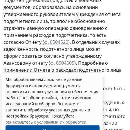
подотчет денежных средств или денежных
документов, образовалась
на основании
утвержденного руководителем учреждения отчета
подотчетного лица, то вполне обоснованно
отражать данную операцию
одновременно
с
признанием расходов подотчетника, то есть
согласно
Отчету (
ф. 0504520
). В отдельных случаях
задолженность подотчетного лица может
сформироваться согласно утвержденному
Авансовому отчету
(
ф. 0504505
).
Подробнее о
применении Отчета о расходах подотчетного лица
(
ф. 0504520
) см.
здесь
.
Мы обрабатываем локальные данные
браузера и используем инструменты
Вместе с тем задолженность сотрудника может быть
аналитики в целях улучшения и обеспечения
реклассифицирована из немонетарного в
работоспособности сайта, статистических
монетарный актив ввиду отсутствия произведенных
исследований и обзоров. Вы можете
расходов. Например, суммы под отчет выданы, но
запретить обработку указанных данных в
настройках браузера. Пожалуйста,
срок представления отчета о расходах подотчетного
ознакомьтесь с условиями их обработки
.
лица истек, и нет информации об использовании