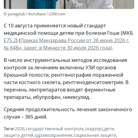
© yuragolub / Фотобанк 123RF.com
С 10 августа применяется новый стандарт
медицинской помощи детям при болезни Гоше (МКБ
Е75.2
) (
Приказ Минздрава России от 26 июня 2026 г.
№ 648н, зарег. в Минюсте 30 июля 2026 года)
.
В число инструментальных методов исследования
контроля за лечением включены УЗИ органов
брюшной полости, рентгенография пораженной
части костного скелета, рентгеноденситометрия. В
перечень лекпрепаратов входят ферментные
препараты, ибупрофен, нимесулид.
Средняя продолжительность лечения законченного
случая – 365 дней.
Теги:
2026
,
государственный контроль (надзор)
,
дети
,
защита детей
,
здравоохранение
,
социальная защита
,