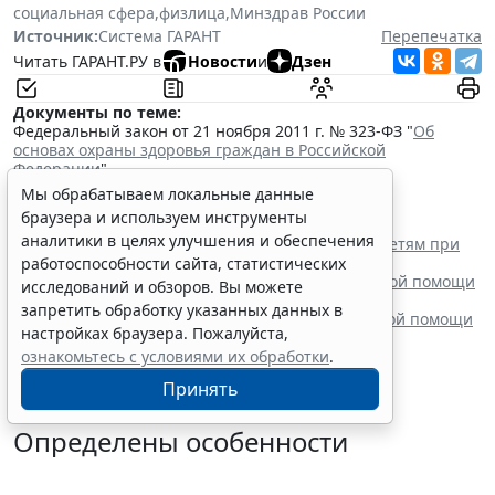
социальная сфера
,
физлица
,
Минздрав России
Источник:
Система ГАРАНТ
Перепечатка
Читать ГАРАНТ.РУ в
Новости
и
Дзен
Документы по теме:
Федеральный закон от 21 ноября 2011 г. № 323-ФЗ "
Об
основах охраны здоровья граждан в Российской
Федерации
"
Читайте также:
Мы обрабатываем локальные данные
В РФ утвердили стандарт медпомощи детям при
браузера и используем инструменты
наследственной тирозинемии 1 типа
аналитики в целях улучшения и обеспечения
Вступил в силу стандарт медицинской помощи детям при
иммунной тромбоцитопении
работоспособности сайта, статистических
Минздрав России выпустил стандарт медицинской помощи
исследований и обзоров. Вы можете
детям при туберкулезе
запретить обработку указанных данных в
Минздрав России утвердил стандарт медицинской помощи
настройках браузера. Пожалуйста,
детям с анемией при ХБП
ознакомьтесь с условиями их обработки
.
Принять
Определены особенности
включения частных