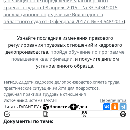
(
апелляционное определение Красноярского
краевого суда от 08 апреля 2015 г. № 33-3434/2015
,
апелляционное определение Вологодского
областного суда от 03 февраля 2017 г. № 33-548/2017
).
Узнайте последние изменения правового
регулирования трудовых отношений и кадрового
делопроизводства,
пройдя обучение по программе
повышения квалификации
, и получите диплом
установленного образца.
Теги:
2023
,
дети
,
кадровое делопроизводство
,
оплата труда
,
практические ситуации
,
Работа для подростков
,
судебная практика
,
трудовые отношения
Источник:
Система ГАРАНТ
Перепечатка
Читать ГАРАНТ.РУ в
Новости
и
Дзен
Документы по теме: