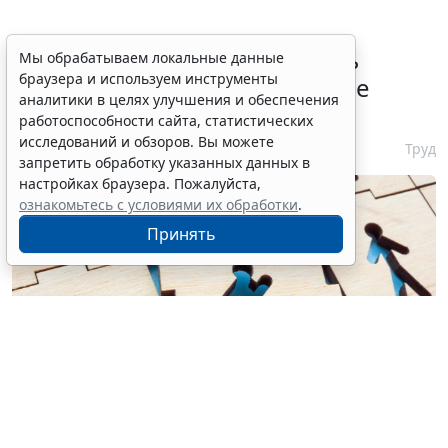
Работодатели могут получить
Мы обрабатываем локальные данные
браузера и используем инструменты
субсидии при трудоустройстве
аналитики в целях улучшения и обеспечения
одиноких родителей
работоспособности сайта, статистических
исследований и обзоров. Вы можете
7 августа 2026 10:54
Труд
запретить обработку указанных данных в
настройках браузера. Пожалуйста,
ознакомьтесь с условиями их обработки
.
Принять
© designer491 / Фотобанк 123RF.com