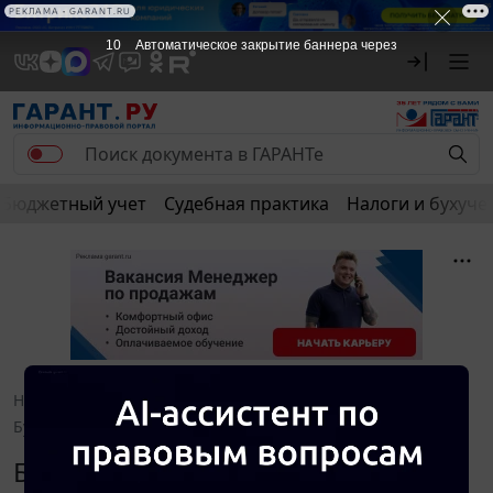
РЕКЛАМА • GARANT.RU
10
Автоматическое закрытие баннера через
Бюджетный учет
Судебная практика
Налоги и бухуче
Новости и аналитика
Правовые консультации
Бухучет и отчетность
Навигатор. Ноябрь 2022
Бухучет и отчетность. Навигатор.