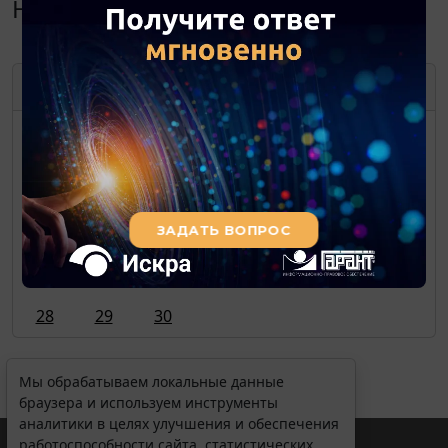
Ноябрь 2022
НОЯБРЬ
2022
ПН
ВТ
СР
ЧТ
ПТ
СБ
ВС
1
2
3
4
5
6
7
8
9
10
11
12
13
14
15
16
17
18
19
20
21
22
23
24
25
26
27
28
29
30
Мы обрабатываем локальные данные
браузера и используем инструменты
аналитики в целях улучшения и обеспечения
работоспособности сайта, статистических