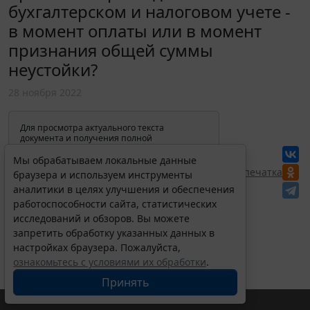
бухгалтерском и налоговом учете -
в момент оплаты или в момент
признания общей суммы
неустойки?
28 ноября 2022
Для просмотра актуального текста
документа и получения полной
информации о вступлении в силу,
изменениях и порядке применения
Мы обрабатываем локальные данные
документа, воспользуйтесь поиском в
Перепечатка
браузера и используем инструменты
Интернет-версии системы ГАРАНТ:
аналитики в целях улучшения и обеспечения
работоспособности сайта, статистических
исследований и обзоров. Вы можете
запретить обработку указанных данных в
настройках браузера. Пожалуйста,
ознакомьтесь с условиями их обработки
.
Принять