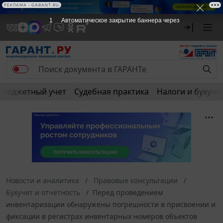
РЕКЛАМА
РЕКЛАМА • GARANT.RU
1
Автоматическое закрытие баннера через
Бюджетный учет
Судебная практика
Налоги и бухуче
Новости и аналитика
Правовые консультации
Бухучет и отчетность
Перед проведением
инвентаризации обнаружены погрешности в присвоении и
фиксации в регистрах инвентарных номеров объектов