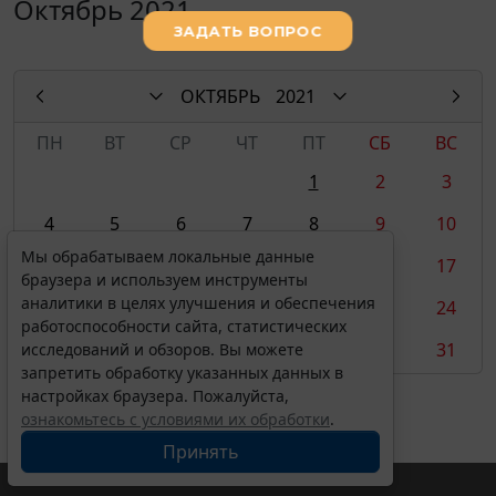
Октябрь 2021
ОКТЯБРЬ
2021
ПН
ВТ
СР
ЧТ
ПТ
СБ
ВС
1
2
3
4
5
6
7
8
9
10
Мы обрабатываем локальные данные
11
12
13
14
15
16
17
браузера и используем инструменты
аналитики в целях улучшения и обеспечения
18
19
20
21
22
23
24
работоспособности сайта, статистических
25
26
27
28
29
30
31
исследований и обзоров. Вы можете
запретить обработку указанных данных в
настройках браузера. Пожалуйста,
ознакомьтесь с условиями их обработки
.
Принять