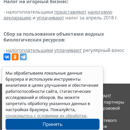
Налог на игорный бизнес:
- налогоплательщики
представляют
налоговую
декларацию
и
уплачивают
налог за апрель 2018 г.
Сбор за пользование объектами водных
биологических ресурсов:
-
налогоплательщики
уплачивают
регулярный взнос
Мы обрабатываем локальные данные
браузера и используем инструменты
аналитики в целях улучшения и обеспечения
работоспособности сайта, статистических
© ООО "НПП "ГАРАНТ-СЕРВИС", 2026. Система ГАРАНТ
исследований и обзоров. Вы можете
выпускается с 1990 года. Компания "Гарант" и ее партнеры
запретить обработку указанных данных в
являются участниками Российской ассоциации правовой
настройках браузера. Пожалуйста,
информации ГАРАНТ.
ознакомьтесь с условиями их обработки
.
Портал ГАРАНТ.РУ зарегистрирован в качестве сетевого
Принять
издания Федеральной службой по надзору в сфере