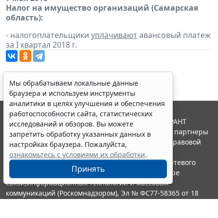
Налог на имущество организаций (Самарская
область):
- налогоплательщики
уплачивают
авансовый платеж
за I квартал 2018 г.
Мы обрабатываем локальные данные
браузера и используем инструменты
аналитики в целях улучшения и обеспечения
работоспособности сайта, статистических
© ООО "НПП "ГАРАНТ-СЕРВИС", 2026. Система ГАРАНТ
исследований и обзоров. Вы можете
выпускается с 1990 года. Компания "Гарант" и ее партнеры
запретить обработку указанных данных в
являются участниками Российской ассоциации правовой
настройках браузера. Пожалуйста,
информации ГАРАНТ.
ознакомьтесь с условиями их обработки
.
Портал ГАРАНТ.РУ зарегистрирован в качестве сетевого
Принять
издания Федеральной службой по надзору в сфере
связи,информационных технологий и массовых
коммуникаций (Роскомнадзором), Эл № ФС77-58365 от 18
июня 2014 года.