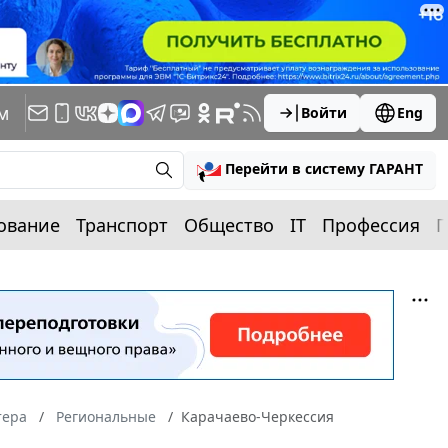
м
Войти
Eng
Перейти в систему ГАРАНТ
ование
Транспорт
Общество
IT
Профессия
П
тера
Региональные
Карачаево-Черкессия