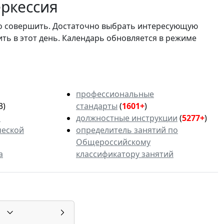
ркессия
мо совершить. Достаточно выбрать интересующую
ить в этот день. Календарь обновляется в режиме
профессиональные
3)
стандарты
(
1601+
)
ь
должностные инструкции
(
5277+
)
ческой
определитель занятий по
Общероссийскому
а
классификатору занятий