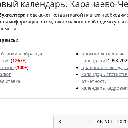
вый календарь. Карачаево-Че
бухгалтера
подскажет, когда и какой платеж необходи
вится информация о том, какие налоги необходимо уплат
ремени.
ервисы
:
 бланки и образцы
производственные
ения
(
1267+
)
календари
(1998-202
ляторы
(
100+
)
правовой календар
валют
календарь статисти
ая ставка
отчетности
календарь кадровик
АВГУСТ
2026