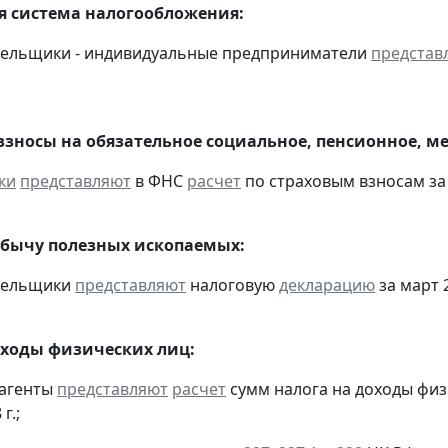
 система налогообложения:
тельщики - индивидуальные предприниматели
представ
взносы на обязательное социальное, пенсионное, м
ки
представляют
в ФНС
расчет
по страховым взносам за 1
обычу полезных ископаемых:
ательщики
представляют
налоговую
декларацию
за март 2
оходы физических лиц:
 агенты
представляют
расчет
сумм налога на доходы физ
г.;