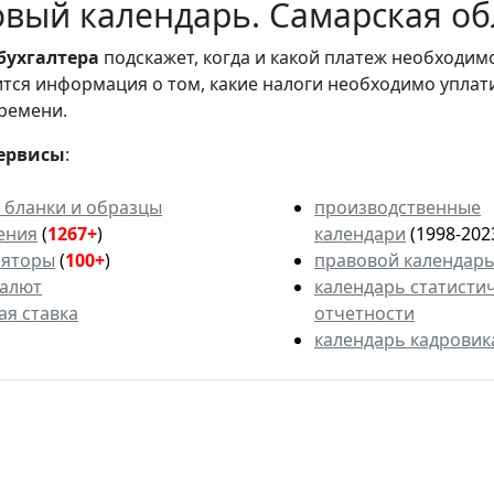
вый календарь. Самарская об
бухгалтера
подскажет, когда и какой платеж необходи
вится информация о том, какие налоги необходимо уплат
ремени.
ервисы
:
 бланки и образцы
производственные
ения
(
1267+
)
календари
(1998-202
ляторы
(
100+
)
правовой календар
валют
календарь статисти
ая ставка
отчетности
календарь кадровик