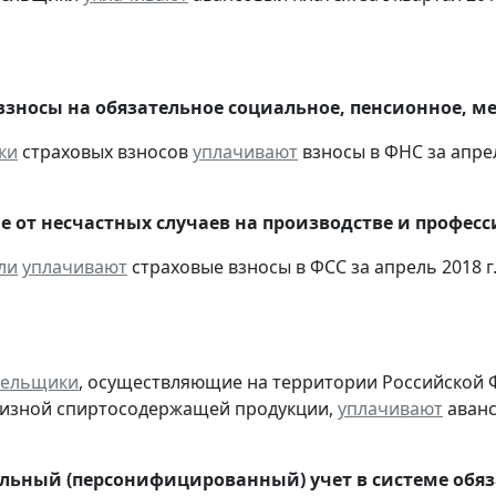
взносы на обязательное социальное, пенсионное, м
ки
страховых взносов
уплачивают
взносы в ФНС за апрел
е от несчастных случаев на производстве и профес
ли
уплачивают
страховые взносы в ФСС за апрель 2018 г
тельщики
, осуществляющие на территории Российской 
цизной спиртосодержащей продукции,
уплачивают
аванс
ьный (персонифицированный) учет в системе обяза