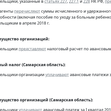
тельщики, указанные в
статьях 227
,
227.1
и
228
НК РФ,
пр
 агенты
перечисляют
суммы исчисленного и удержанного
обности (включая пособие по уходу за больным ребенко
льщикам в апреле 2018 г.
мущество организаций:
ательщики
представляют
налоговый расчет по авансовым п
ый налог (Самарская область):
ательщики-организации
уплачивают
авансовые платежи за
мущество организаций (Самарская область):
ательщики
уплачивают
авансовый платеж за I квартал 2018