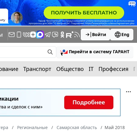
м
Войти
Eng
Перейти в систему ГАРАНТ
ование
Транспорт
Общество
IT
Профессия
П
тера
Региональные
Самарская область
Май 2018