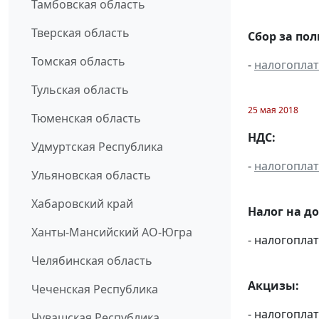
Тамбовская область
Тверская область
Сбор за по
Томская область
-
налогопла
Тульская область
25 мая 2018
Тюменская область
НДС:
Удмуртская Республика
-
налогопла
Ульяновская область
Хабаровский край
Налог на д
Ханты-Мансийский АО-Югра
- налогопл
Челябинская область
Акцизы:
Чеченская Республика
- налогопла
Чувашская Республика