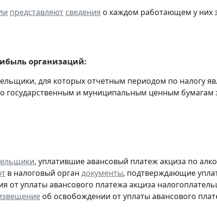
ли
представляют
сведения
о каждом работающем у них з
рибыль организаций:
тельщики, для которых отчетным периодом по налогу яв
о государственным и муниципальным ценным бумагам за
тельщики
, уплатившие авансовый платеж акциза по алк
ют
в налоговый орган
документы
, подтверждающие уплату
я от уплаты авансового платежа акциза налогоплател
извещение
об освобождении от уплаты авансового плат