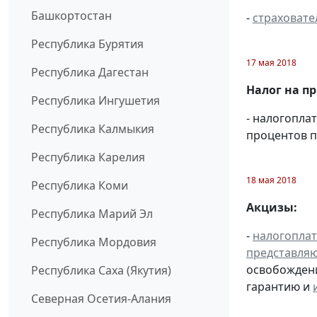
Башкортостан
-
страховате
Республика Бурятия
17 мая 2018
Республика Дагестан
Налог на п
Республика Ингушетия
- налогопла
Республика Калмыкия
процентов п
Республика Карелия
18 мая 2018
Республика Коми
Акцизы:
Республика Марий Эл
-
налогопла
Республика Мордовия
представля
освобождени
Республика Саха (Якутия)
гарантию и
Северная Осетия-Алания