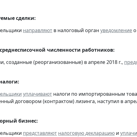
емые сделки:
ательщики
направляют
в налоговый орган
уведомление
о
 среднесписочной численности работников:
и, созданные (реорганизованные) в апреле 2018 г.,
пред
налоги:
тельщики
уплачивают
налоги по импортированным товара
нный договором (контрактом) лизинга, наступил в апре
горный бизнес:
ательщики
представляют
налоговую декларацию
и
уплач