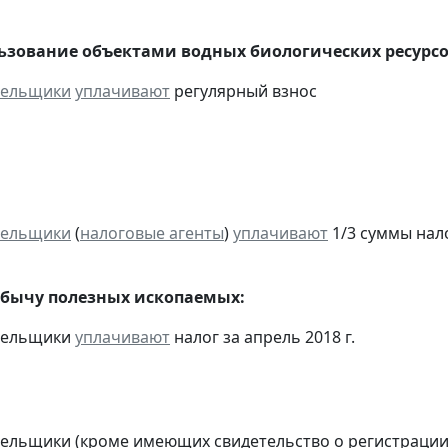
льзование объектами водных биологических ресурсо
тельщики
уплачивают
регулярный взнос
тельщики
(
налоговые агенты
)
уплачивают
1/3 суммы налог
обычу полезных ископаемых:
ательщики
уплачивают
налог за апрель 2018 г.
тельщики (кроме имеющих свидетельство о регистраци