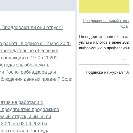
Профессиональный календа
года
. Продлевают ли они отпуск?
Он содержит сведения о дата
уплаты налогов в июне 2020 г
о работы в офисе с 12 мая 2020
информацию о профессионал
работодатель не обеспечил
в редакции от 27.05.2020?
ботодатель обеспечить
ии Роспотребнадзора для
Подписка на журнал
"Зак
соблюдения данных правил? Если
ятия не работали с
ля предприятие продолжило
аемый отпуск, и им были
2020 по 03.04.2020 и
ого портала Роструда