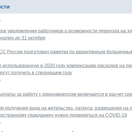
ости
0
рок уведомления работников о возможности перехода на э
родлен до 31 октября
СС России подготовил памятки по карантинным больничным 
е использованную в 2020 году компенсацию расходов на про
могут получить в следующем году
0
ыплаты за работу с коронавирусом включаются в расчет сре
ля получения вида на жительства, патента, разрешения на 
ностранному гражданину нужно провериться на COVID-19
0