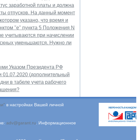
атус заработной платы и должна
ты отпусков. На данный момент
котором указано, что время и
нктом "е" пункта 5 Положения N
 не учитываются при начислении
ускных уменьшаются. Нужно ли
ыми Указом Президента РФ
и 01.07.2020 (дополнительный
 дни в табеле учета рабочего
лашения?
ки"
в настройках Вашей личной
ке:
adv@garant.ru
.
Информационное