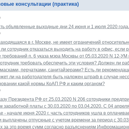
овые консультации (практика)
0
ть объявленные выходные дни 24 июня и 1 июля 2020 года
0
аходящаяся в г. Москве, не имеет ограничений относительн
 ли сотрудник отказаться выходить на работу в офис, если 
требований п. 6 указа мэра Москвы от 05.03.2020 N 12-УМ 
отрудник требовать обеспечить эти условия? Должен ли ра
 масками, перчатками, санитайзерами? Есть ли рекомендац
жет ли на работодателя быть наложен штраф в случае не
сновании какой нормы КоАП РФ и каким органом?
0
азу Президента РФ от 25.03.2020 N 206 сотрудники предпри
 заработной платы с 30.03.2020 по 03.04.2020. С 04 апре
ае - начале июня 2020 г. часть сотрудников ушла в оплачив
 выплачены отпускные с учетом времени за период с 30.03.
х за это время сумм согласно разъяснениям Информационн