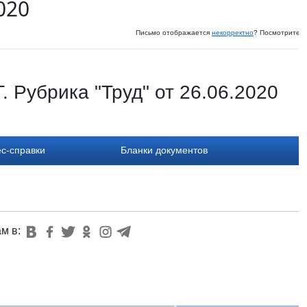
020
Письмо отображается
некорректно
? Посмотрите и
 Рубрика "Труд" от 26.06.2020
с-справки
Бланки документов
ам в: