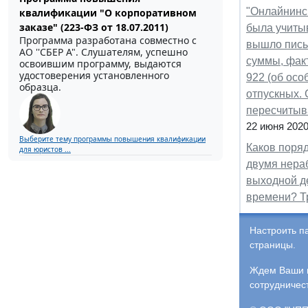
"Онлайнинсп
квалификации "О корпоративном
заказе" (223-ФЗ от 18.07.2011)
была учиты
Программа разработана совместно с
вышло письм
АО ''СБЕР А". Слушателям, успешно
суммы, факт
освоившим программу, выдаются
удостоверения установленного
922 (об осо
образца.
отпускных.
пересчитыв
22 июня 202
Выберите тему программы повышения квалификации
Каков поря
для юристов ...
двумя нера
выходной де
времени? Т
Настроить п
страницы.
Ждем Ваши и
сотрудничес