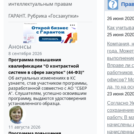
интеллектуальным правам
Прав
ГАРАНТ. Рубрика «Госзакупки»
26 июня 202
Как учитыва
25 июня 202
Компания, н
Анонсы
года. Может
8 сентября 2026
выполнение 
Программа повышения
Вправе ли с
квалификации "О контрактной
системе в сфере закупок" (44-ФЗ)"
работников
Об актуальных изменениях в КС
офисов? Мо
узнаете, став участником программы,
да, то на о
разработанной совместно с АО ''СБЕР
А". Слушателям, успешно освоившим
23 июня 202
программу, выдаются удостоверения
установленного образца.
Согласно Ук
сохранением
работу. В м
начислены и
11 августа 2026
начисленны
Программа повышения