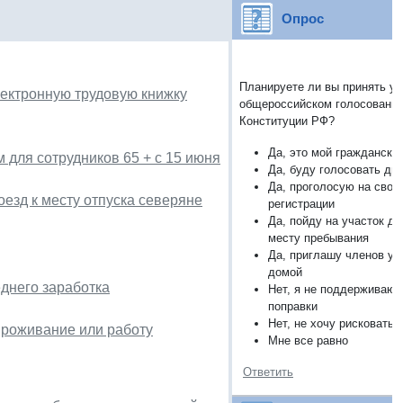
Опрос
Планируете ли вы принять уч
лектронную трудовую книжку
общероссийском голосовании
Конституции РФ?
Да, это мой граждански
для сотрудников 65 + с 15 июня
Да, буду голосовать ди
Да, проголосую на свое
езд к месту отпуска северяне
регистрации
Да, пойду на участок дл
месту пребывания
Да, приглашу членов уч
домой
днего заработка
Нет, я не поддерживаю
поправки
Нет, не хочу рисковать
проживание или работу
Мне все равно
Ответить