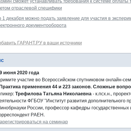
абмин сможет устанавливать требования к системе оплаты 
четом отраслевой специфики
о 1 декабря можно подать заявление для участия в экспер
лектронного документооборота
обавить ГАРАНТ.РУ в ваши источники
нс
9 июня 2020 года
римите участие во Всероссийском спутниковом онлайн-се
Практика применения 44 и 223 законов. Сложные вопр
пикер:
Трефилова Татьяна Николаевна
- к.псх.н., проре
еятельности ФГБОУ "Институт развития дополнительного 
инобрнауки России, профессор кафедры государственных и
орреспондент РАЕН.
арегистрироваться на семинар