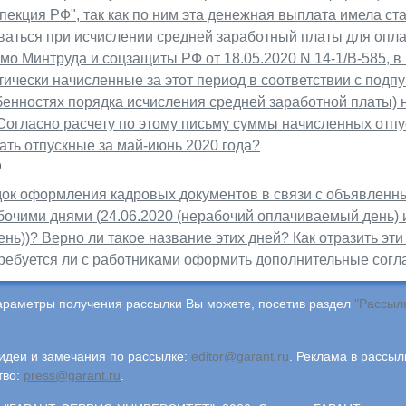
екция РФ", так как по ним эта денежная выплата имела ст
ваться при исчислении средней заработный платы для опла
о Минтруда и соцзащиты РФ от 18.05.2020 N 14-1/В-585, в 
ически начисленные за этот период в соответствии с подпу
бенностях порядка исчисления средней заработной платы)
 Согласно расчету по этому письму суммы начисленных отп
ать отпускные за май-июнь 2020 года?
0
док оформления кадровых документов в связи с объявленн
бочими днями (24.06.2020 (нерабочий оплачиваемый день) 
нь))? Верно ли такое название этих дней? Как отразить эти
ребуется ли с работниками оформить дополнительные сог
араметры получения рассылки Вы можете, посетив раздел
"Рассыл
деи и замечания по рассылке:
editor@garant.ru
.
Реклама в рассыл
тво:
press@garant.ru
.