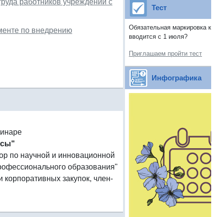
труда работников учреждений с
Тест
Обязательная маркировка как
именте по внедрению
вводится с 1 июля?
Приглашаем пройти тест
Инфографика
минаре
осы"
ктор по научной и инновационной
профессионального образования"
 корпоративных закупок, член-