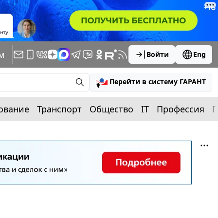
м
Войти
Eng
Перейти в систему ГАРАНТ
ование
Транспорт
Общество
IT
Профессия
П