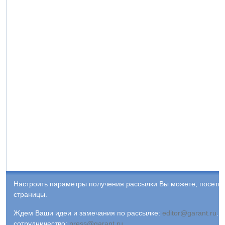
Настроить параметры получения рассылки Вы можете, посети
страницы.
Ждем Ваши идеи и замечания по рассылке:
editor@garant.ru
.
Р
сотрудничество:
press@garant.ru
.