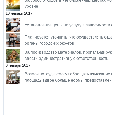
За сброс отходов в неположенных местах мо
уровне
10 января 2017
Установление цены на услугу в зависимости 
Планируется уточнить, что осуществлять отде
органы городских округов
За производство материалов, пропагандирую
ввести административную ответственность
9 января 2017
Возможно, суды смогут обращать взыскание на
площадь вдвое больше нормы предоставлени