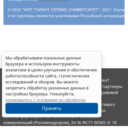
© ООО "НПП "ГАРАНТ-СЕРВИС-УНИВЕРСИТЕТ", 2017. Система Г
и ее партнеры являются участниками Российской ассоциации
Мы обрабатываем локальные данные
браузера и используем инструменты
аналитики в целях улучшения и обеспечения
работоспособности сайта, статистических
© ООО "НПП "ГАРАНТ-СЕРВИС", 2026. Система ГАРАНТ
исследований и обзоров. Вы можете
выпускается с 1990 года. Компания "Гарант" и ее партнеры
запретить обработку указанных данных в
являются участниками Российской ассоциации правовой
настройках браузера. Пожалуйста,
информации ГАРАНТ.
ознакомьтесь с условиями их обработки
.
Портал ГАРАНТ.РУ зарегистрирован в качестве сетевого
Принять
издания Федеральной службой по надзору в сфере
связи,информационных технологий и массовых
коммуникаций (Роскомнадзором), Эл № ФС77-58365 от 18