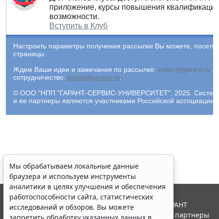
приложение, курсы повышения квалификации 
возможности.
Вступить в Клуб
Настроить параметры получения рассылки Вы можете, посети
страницы.
Ждем Ваши идеи и замечания по рассылке:
editor@garant.ru
.
Р
сотрудничество:
press@garant.ru
.
© ООО "НПП "ГАРАНТ-СЕРВИС-УНИВЕРСИТЕТ", 2025. Система Г
и ее партнеры являются участниками Российской ассоциации
Мы обрабатываем локальные данные
браузера и используем инструменты
аналитики в целях улучшения и обеспечения
работоспособности сайта, статистических
© ООО "НПП "ГАРАНТ-СЕРВИС", 2026. Система ГАРАНТ
исследований и обзоров. Вы можете
выпускается с 1990 года. Компания "Гарант" и ее партнеры
запретить обработку указанных данных в