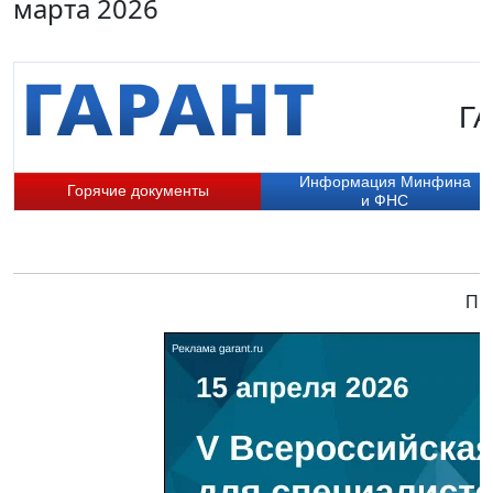
марта 2026
ГА
Информация Минфина
Горячие документы
и ФНС
При