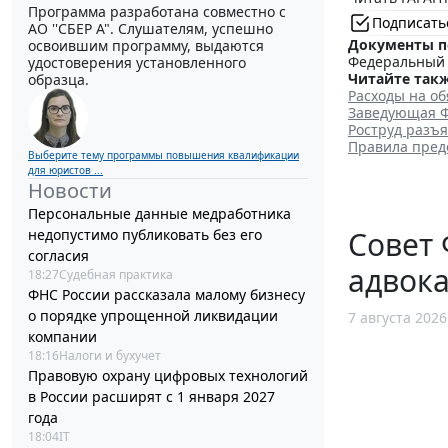
Программа разработана совместно с
Подписать
АО ''СБЕР А". Слушателям, успешно
Документы п
освоившим программу, выдаются
Федеральный з
удостоверения установленного
Читайте такж
образца.
Расходы на о
Заведующая Ф
Роструд разъ
Правила пред
Выберите тему программы повышения квалификации
для юристов ...
Новости
Персональные данные медработника
Совет 
недопустимо публиковать без его
согласия
адвока
18:27
Судебная практика
ФНС России рассказала малому бизнесу
о порядке упрощенной ликвидации
7 августа 2026
компании
18:16
Налоги и бухучет
Правовую охрану цифровых технологий
в России расширят с 1 января 2027
года
18:04
IT