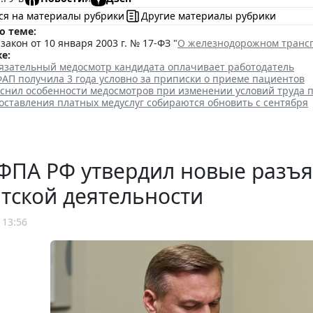
ся на материалы рубрики
Другие материалы рубрики
о теме:
акон от 10 января 2003 г. № 17-ФЗ "
О железнодорожном трансп
е:
бязательный медосмотр кандидата оплачивает работодатель
АП получила 3 года условно за приписки о приеме пациентов
яснил особенности медосмотров при изменении условий труда 
оставления платных медуслуг собираются обновить с сентября
ФПА РФ утвердил новые разъ
тской деятельности
 13:56