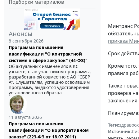
Подборки материалов
Минтранс Ро
Анонсы
обязательны
приказа Мин
8 сентября 2026
Программа повышения
Срок действ
квалификации "О контрактной
системе в сфере закупок" (44-ФЗ)"
Кроме того,
Об актуальных изменениях в КС
узнаете, став участником программы,
правила раб
разработанной совместно с АО ''СБЕР
А". Слушателям, успешно освоившим
Также повыс
программу, выдаются удостоверения
проверка на
установленного образца.
заключения 
Планируемая
11 августа 2026
Программа повышения
Теги:
здравоо
квалификации "О корпоративном
Источник:
Си
заказе" (223-ФЗ от 18.07.2011)
Читать ГАРАНТ