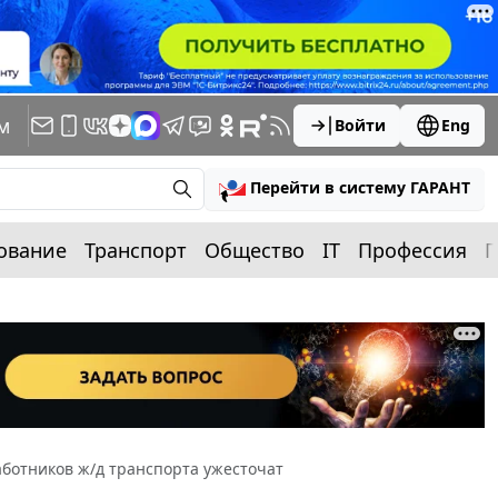
м
Войти
Eng
Перейти в систему ГАРАНТ
ование
Транспорт
Общество
IT
Профессия
П
ботников ж/д транспорта ужесточат