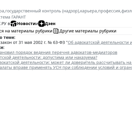
ра
,
государственный контроль (надзор)
,
карьера
,
профессия
,
физл
стема ГАРАНТ
.РУ в
Новости
и
Дзен
ся на материалы рубрики
Другие материалы рубрики
о теме:
акон от 31 мая 2002 г. № 63-ФЗ "
Об адвокатской деятельности 
е:
тановил порядок ведения перечня адвокатов-медиаторов
тской деятельности: допустима или наказуема?
вокатской деятельности: может ли доверитель рассчитывать н
палаты вправе применять УСН при соблюдении условий и огра
усам в новых субъектах РФ зач
ториях ранее
 10:51