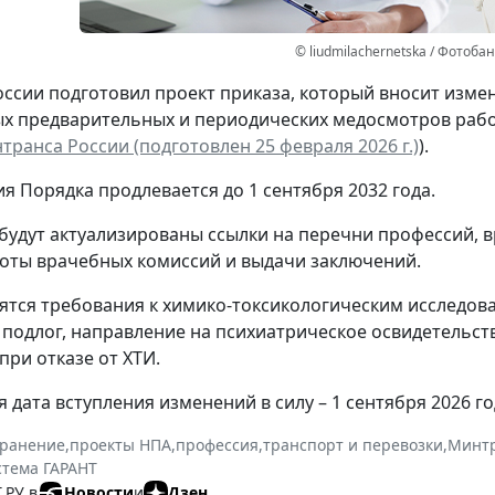
© liudmilachernetska / Фотоба
ссии подготовил проект приказа, который вносит изм
х предварительных и периодических медосмотров рабо
транса России (подготовлен 25 февраля 2026 г.)
).
ия Порядка продлевается до 1 сентября 2032 года.
 будут актуализированы ссылки на перечни профессий, 
оты врачебных комиссий и выдачи заключений.
ятся требования к химико-токсикологическим исследова
 подлог, направление на психиатрическое освидетельст
при отказе от ХТИ.
 дата вступления изменений в силу – 1 сентября 2026 го
хранение
,
проекты НПА
,
профессия
,
транспорт и перевозки
,
Минтр
стема ГАРАНТ
.РУ в
Новости
и
Дзен