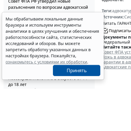
Совет ФПА РФ утвердил новые
разъяснения по вопросам адвокатской
Теги:
адвокату
деятельности
Источник:
Си
Мы обрабатываем локальные данные
13:56
Профессия
Читать ГАРАНТ
Каким документом оформить
браузера и используем инструменты
Подписать
реклассификацию задолженности
аналитики в целях улучшения и обеспечения
Документы п
подотчетного лица
работоспособности сайта, статистических
Федеральный з
13:37
Бюджетный учет
исследований и обзоров. Вы можете
Читайте такж
Определены особенности включения
запретить обработку указанных данных в
Совет ФПА ус
частных медорганизаций в реестр
настройках браузера. Пожалуйста,
Ложь в адвока
системы ОМС
Гарантии в ад
ознакомьтесь с условиями их обработки
.
13:19
Социальная сфера
Адвокатские 
Принять
Спецрежим НПД вправе применять
несовершеннолетние в возрасте от 14
до 18 лет
12:58
Налоги и бухучет
Нотари
При госрегистрации судна определят
соответствие идентифицирующим
терри
признакам
12:34
Транспорт
5 августа 2026
В Госдуме предложили заменить ЕГЭ
аттестацией в форме государственного