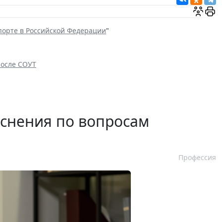
орте в Российской Федерации
"
после СОУТ
яснения по вопросам
Профессия