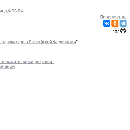
ица
,
ФПА РФ
Перепечатка
и адвокатуре в Российской Федерации
"
а положительный результат
ничений
тут в стаж работу на этих
Профессия