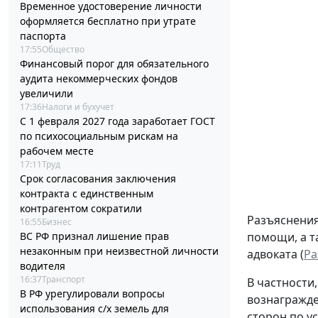
Временное удостоверение личности
оформляется бесплатно при утрате
паспорта
17:55
Общество
Финансовый порог для обязательного
аудита некоммерческих фондов
увеличили
17:36
Налоги и бухучет
С 1 февраля 2027 года заработает ГОСТ
по психосоциальным рискам на
рабочем месте
17:11
Труд
Срок согласования заключения
контракта с единственным
контрагентом сократили
Разъяснения
16:55
Бизнес
помощи, а т
ВС РФ признал лишение прав
незаконным при неизвестной личности
адвоката (
Ра
водителя
16:37
Транспорт
В частности
В РФ урегулировали вопросы
вознагражде
использования с/х земель для
сторон по у