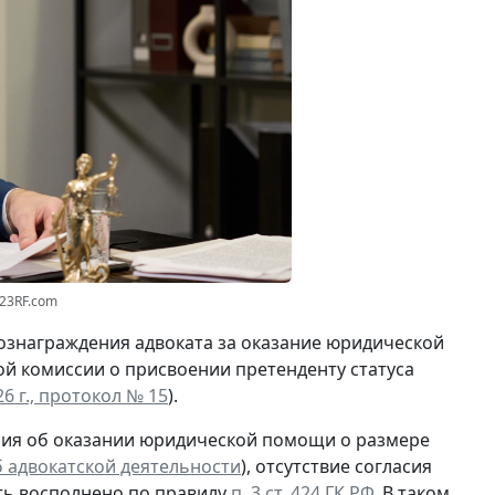
123RF.com
ознаграждения адвоката за оказание юридической
й комиссии о присвоении претенденту статуса
6 г., протокол № 15
).
шения об оказании юридической помощи о размере
 об адвокатской деятельности
), отсутствие согласия
ыть восполнено по правилу
п. 3 ст. 424 ГК РФ
. В таком