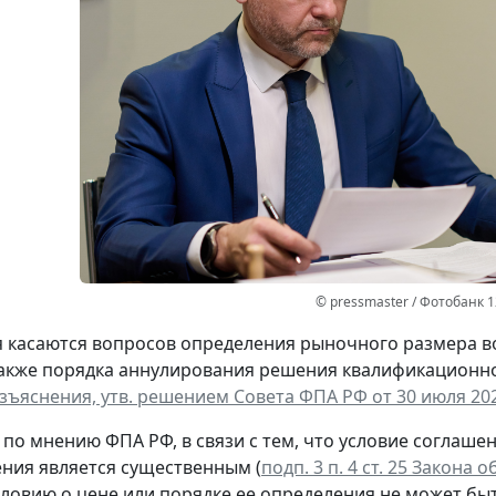
© pressmaster / Фотобанк 
 касаются вопросов определения рыночного размера в
акже порядка аннулирования решения квалификационно
зъяснения, утв. решением Совета ФПА РФ от 30 июля 202
, по мнению ФПА РФ, в связи с тем, что условие согла
ния является существенным (
подп. 3 п. 4 ст. 25 Закона
словию о цене или порядке ее определения не может б