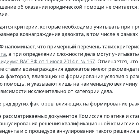
ашение об оказании юридической помощи не считается 
вие.
дятся критерии, которые необходимо учитывать при п
азмера вознаграждения адвоката, в том числе в рамках
Ф напоминает, что примерный перечень таких критери
ата
, а при определении сложности дела могут учитыват
идиума ВАС РФ от 1 июля 2014 г. № 167
. Отмечается, чт
 ставки вознаграждения адвокатов имеют рекомендат
х факторов, влияющих на формирование условия о раз
ю помощь, и указывают лишь на наименьшую величину 
висимости исключительно от категории дела.
е ряд других факторов, влияющих на формирование раз
з рассматриваемых документов Комиссия по этике и ст
аннулирования решения квалификационной комиссии о 
ендента и о процедуре аннулирования такого решения в