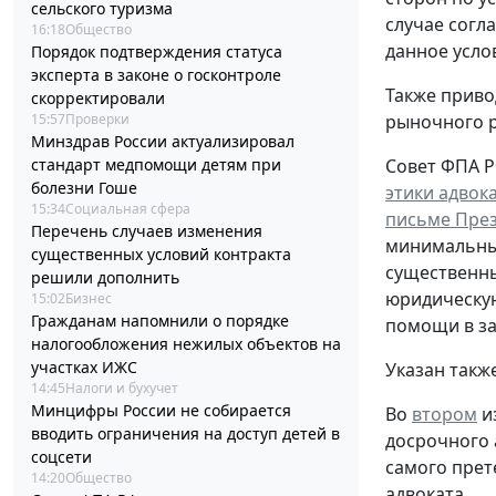
сельского туризма
случае согл
16:18
Общество
данное усло
Порядок подтверждения статуса
эксперта в законе о госконтроле
Также приво
скорректировали
рыночного р
15:57
Проверки
Минздрав России актуализировал
Совет ФПА Р
стандарт медпомощи детям при
болезни Гоше
этики адвок
15:34
Социальная сфера
письме През
Перечень случаев изменения
минимальные
существенных условий контракта
существенны
решили дополнить
юридическу
15:02
Бизнес
Гражданам напомнили о порядке
помощи в за
налогообложения нежилых объектов на
участках ИЖС
Указан такж
14:45
Налоги и бухучет
Минцифры России не собирается
Во
втором
и
вводить ограничения на доступ детей в
досрочного 
соцсети
самого прет
14:20
Общество
адвоката.