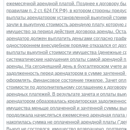
ежемесячной арендной платой. Позднее к договору был
правилам п. 2 ст. 624 ГК РФ), в котором стороны преду
выплаты арендатором установленной выкупной стоимос
зачли в выкупную стоимость арендную плату, которую а
имущество за период действия договора аренды. Остал
арендатор должен выплатить деньгами согласно график
одностороннем внесудебном порядке отказался от догов
выплаты выкупной стоимости имущества (денежные средс
систематические нарушения оплаты самой арендной пл
аренды. На сегодняшний день в бухгалтерском учете ар
задолженность перед арендатором в сумме зачтенной с
оформлять, финансовое состояние тяжелое. Зачет опла
стоимости по дополнительному соглашению к договору 
арендных платежей. В результате зачета и оплаты выку
арендатором образовалась кредиторская задолженность 
имущества меньше оплаченной и зачтенной суммы выкуп
продолжала начисляться ежемесячно арендная плата на
накопилась сумма не оплаченной арендной платы ("деби
Выкуп не состоялся, имущество возвращено, подтверж