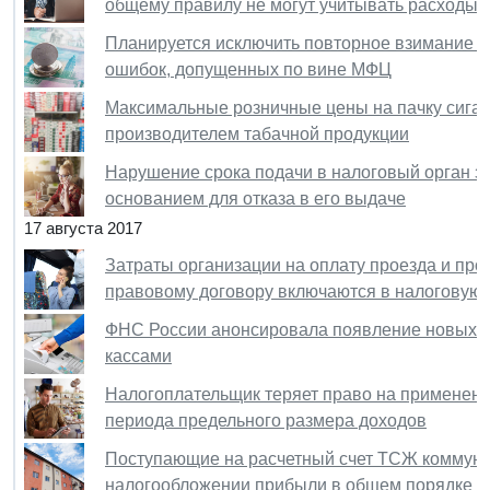
общему правилу не могут учитывать расходы 
Планируется исключить повторное взимание г
ошибок, допущенных по вине МФЦ
Максимальные розничные цены на пачку сигар
производителем табачной продукции
Нарушение срока подачи в налоговый орган з
основанием для отказа в его выдаче
17 августа 2017
Затраты организации на оплату проезда и прож
правовому договору включаются в налоговую
ФНС России анонсировала появление новых во
кассами
Налогоплательщик теряет право на применени
периода предельного размера доходов
Поступающие на расчетный счет ТСЖ коммун
налогообложении прибыли в общем порядке