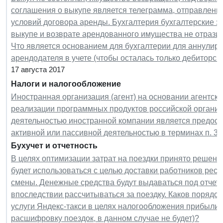
соглашения о выкупе является телеграмма, отправленна
условий договора аренды. Бухгалтерия бухгалтерские з
выкупе и возврате арендованного имущества не отразила 
Что является основанием для бухгалтерии для аннулир
арендодателя в учете (чтобы осталась только дебиторс
17 августа 2017
Налоги и налогообложение
Иностранная организация (агент) на основании агентско
реализации программных продуктов российской организ
деятельностью иностранной компании является предостав
активной или пассивной деятельностью в терминах п. 3 с
Бухучет и отчетность
В целях оптимизации затрат на поездки принято решение
будет использоваться с целью доставки работников ресто
смены. Денежные средства будут выдаваться под отчет 
впоследствии рассчитываться за поездку. Каков порядо
услуги Яндекс-такси в целях налогообложения прибыли (
расшифровку поездок, в данном случае не будет)?