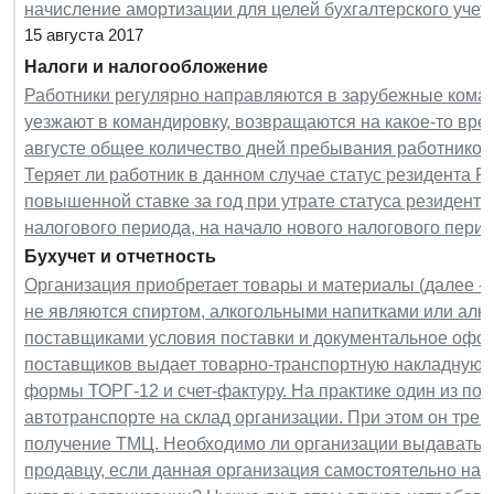
начисление амортизации для целей бухгалтерского учет
15 августа 2017
Налоги и налогообложение
Работники регулярно направляются в зарубежные коман
уезжают в командировку, возвращаются на какое-то врем
августе общее количество дней пребывания работников 
Теряет ли работник в данном случае статус резидента 
повышенной ставке за год при утрате статуса резидента
налогового периода, на начало нового налогового пери
Бухучет и отчетность
Организация приобретает товары и материалы (далее -
не являются спиртом, алкогольными напитками или алк
поставщиками условия поставки и документальное офор
поставщиков выдает товарно-транспортную накладную и 
формы ТОРГ-12 и счет-фактуру. На практике один из по
автотранспорте на склад организации. При этом он треб
получение ТМЦ. Необходимо ли организации выдавать 
продавцу, если данная организация самостоятельно на 