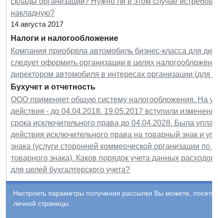
склады организации? Нужно ли в этом случае истребова
накладную?
14 августа 2017
Налоги и налогообложение
Компания приобрела автомобиль бизнес-класса для дире
следует оформить организации в целях налогообложен
директором автомобиля в интересах организации (для 
Бухучет и отчетность
ООО применяет общую систему налогообложения. На учет
действия - до 04.04.2018. 19.05.2017 вступили изменени
срока исключительного права до 04.04.2028. Была упла
действия исключительного права на товарный знак и уп
знака (услуги сторонней коммерческой организации по 
товарного знака). Каков порядок учета данных расходов
для целей бухгалтерского учета?
Настроить параметры получения рассылки Вы можете, посети
личной страницы.