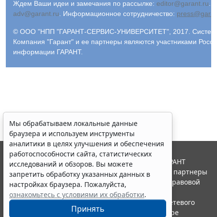
Ждем Ваши идеи и замечания по рассылке:
editor@garant.ru
.
Р
adv@garant.ru
.
Информационное сотрудничество:
press@garan
© ООО "НПП "ГАРАНТ-СЕРВИС-УНИВЕРСИТЕТ", 2017. Система 
Компания "Гарант" и ее партнеры являются участниками Росс
информации ГАРАНТ.
Мы обрабатываем локальные данные
браузера и используем инструменты
аналитики в целях улучшения и обеспечения
работоспособности сайта, статистических
© ООО "НПП "ГАРАНТ-СЕРВИС", 2026. Система ГАРАНТ
исследований и обзоров. Вы можете
выпускается с 1990 года. Компания "Гарант" и ее партнеры
запретить обработку указанных данных в
являются участниками Российской ассоциации правовой
настройках браузера. Пожалуйста,
информации ГАРАНТ.
ознакомьтесь с условиями их обработки
.
Портал ГАРАНТ.РУ зарегистрирован в качестве сетевого
Принять
издания Федеральной службой по надзору в сфере