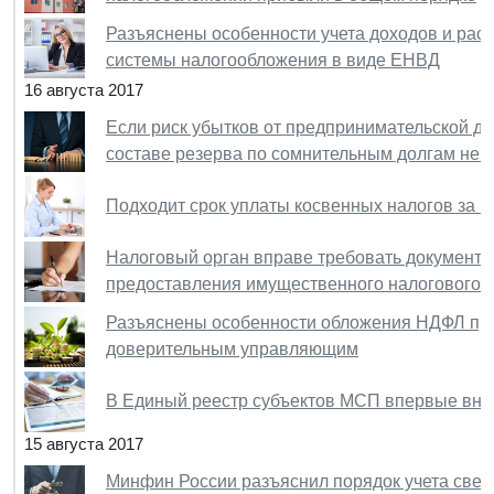
Разъяснены особенности учета доходов и ра
системы налогообложения в виде ЕНВД
16 августа 2017
Если риск убытков от предпринимательской де
составе резерва по сомнительным долгам не 
Подходит срок уплаты косвенных налогов за 
Налоговый орган вправе требовать документа
предоставления имущественного налогового 
Разъяснены особенности обложения НДФЛ пр
доверительным управляющим
В Единый реестр субъектов МСП впервые вне
15 августа 2017
Минфин России разъяснил порядок учета свед