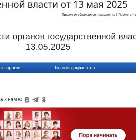
енной власти от 13 мая 2025
Письмо отображается некорректно? Посмотрите
и
ти органов государственной власт
13.05.2025
с-справки
Бланки документов
ь к нам в: