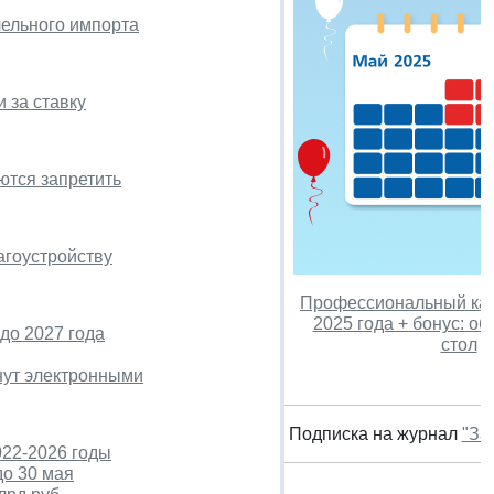
лельного импорта
 за ставку
ются запретить
агоустройству
Профессиональный кал
2025 года + бонус: об
до 2027 года
стол
нут электронными
Подписка на журнал
"За
22-2026 годы
до 30 мая