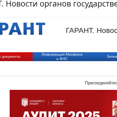
. Новости органов государств
ГАРАНТ. Новос
Информация Минфина
е документы
Бизне
и ФНС
Присоединяйтес