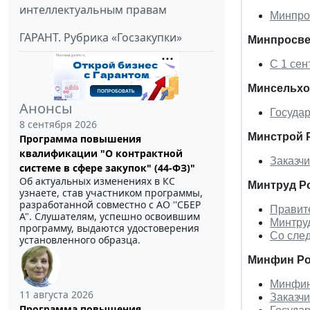
интеллектуальным правам
Минпро
ГАРАНТ. Рубрика «Госзакупки»
Минпросве
С 1 сен
Минсельхо
Анонсы
Государ
8 сентября 2026
Минстрой 
Программа повышения
квалификации "О контрактной
Заказчи
системе в сфере закупок" (44-ФЗ)"
Об актуальных изменениях в КС
Минтруд Р
узнаете, став участником программы,
разработанной совместно с АО ''СБЕР
Правите
А". Слушателям, успешно освоившим
Минтруд
программу, выдаются удостоверения
Со след
установленного образца.
Минфин Ро
Минфин
11 августа 2026
Заказчи
Программа повышения