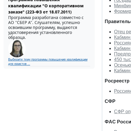
Государ
квалификации "О корпоративном
Минфин
Формиро
заказе" (223-ФЗ от 18.07.2011)
Программа разработана совместно с
Правитель
АО ''СБЕР А". Слушателям, успешно
освоившим программу, выдаются
Отец ре
удостоверения установленного
образца.
Кабмин
Россия
Кабмин
Предпри
450 тыс
Выберите тему программы повышения квалификации
для юристов ...
Осенью 
Кабмин
Росреестр
Россиян
СФР
СФР опр
ФАС Росс