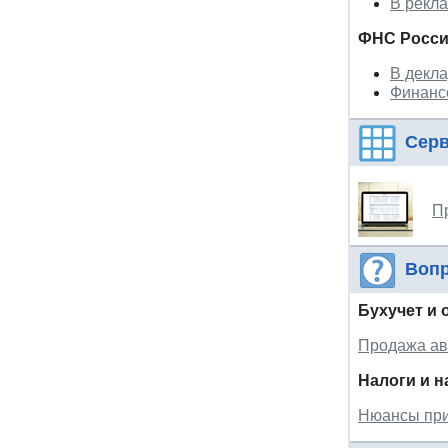
В рекла
ФНС Росс
В декла
Финанс
Сер
П
Вопр
Бухучет и 
Продажа ав
Налоги и 
Нюансы при