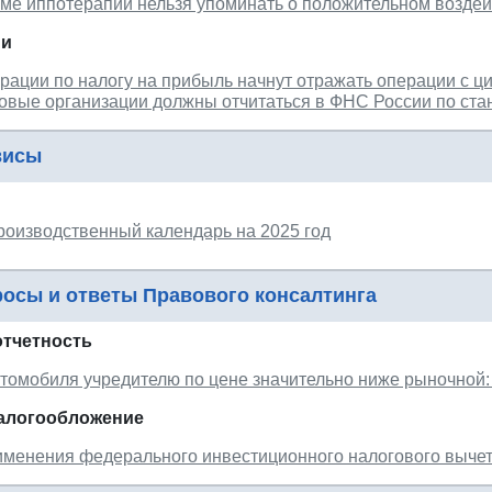
ме иппотерапии нельзя упоминать о положительном воздей
ии
рации по налогу на прибыль начнут отражать операции с 
овые организации должны отчитаться в ФНС России по ста
висы
роизводственный календарь на 2025 год
осы и ответы Правового консалтинга
отчетность
томобиля учредителю по цене значительно ниже рыночной:
налогообложение
менения федерального инвестиционного налогового выче