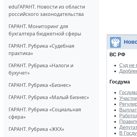
eduГАРАНТ. Новости из области
российского законодательства
ГАРАНТ. Мониторинг для
бухгалтера бюджетной сферы
Ново
ГАРАНТ. Рубрика «Судебная
практика»
ВС РФ
ГАРАНТ. Рубрика «Налоги и
Суд не
Дроблен
бухучет»
Госдума
ГАРАНТ. Рубрика «Бизнес»
Госдума
ГАРАНТ. Рубрика «Малый бизнес»
Участни
Регули
ГАРАНТ. Рубрика «Социальная
Выплат
Работод
сфера»
Правите
Депута
ГАРАНТ. Рубрика «ЖКХ»
В Госд