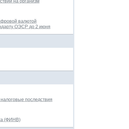
ствии на организм
цифровой валютой
ндарту ОЭСР до 2 июня
 налоговые последствия
та (ФИНВ)