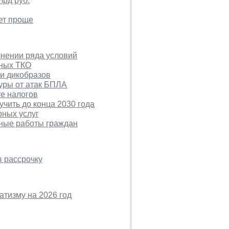
лрд руб.
ет проще
лнении ряда условий
сных ТКО
и дикобразов
уры от атак БПЛА
те налогов
учить до конца 2030 года
рных услуг
мные работы граждан
в рассрочку
атизму на 2026 год