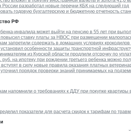
ство вложит в покупку иностранной валюты и золота 41,6 м
 России разработал новые перечни КБК на следующий год
вать годовую бухгалтерскую и бюджетную отчетность стан
ство РФ
бенка-инвалида может выйти на пенсию в 55 лет при выпо
 повысил ставку платы за НВОС при размещении малоопа
нам запретили содержать в домашних условиях крокодилов 
 установил особенности защиты транспортной инфраструкт
нимателям из Курской области продлили отсрочку по упла
. руб. на ипотеку при рождении третьего ребенка можно пол
вступят в силу новые правила оказания платных ветерина
 уточнил порядок проверки знаний принимаемых на подзе
ам напомнили о требованиях к ДДУ при покупке квартиры 
еделил показатели для расчета скидок к тарифам по травм
ии