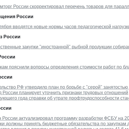
мторг России скорректировал перечень товаров для парал
щения России
тября вводятся новые нормы часов педагогической нагрузки
з России
ственные закупки "иностранной" рыбной продукции собира
России
кам пояснили вопросы определения стоимости работ по бл
оссии
льство РФ утвердило план по борьбе с "серой" занятостью 
 России планирует уточнить признаки трудовых отношений
ующего года справки об утрате профтрудоспособности ста
ссии
 России актуализировал программу разработки ФСБУ на 20
ки должны принять бюджетные обязательства по закупкам 