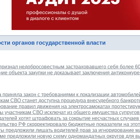
сти органов государственной власти
 признал недобросовестным застраховавшего себя более 60
ие объекта закупки не доказывает заключения антиконкур
 приняла закон с требованиями к локализации автомобиле
кам СВО станет доступна процедура внесудебного банкрот
рование правил движения на электросамокатах протестиру
ы участникам СВО исключат из общего имущества супругов
ателей хотят штрафовать за сокрытие несчастных случаев
льство РФ скорректировало бюджетные показатели на этот
ты предложили лишать водителей прав за игнорирование 
уме предложили новую схему одномандатных округов для в