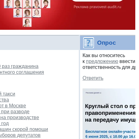
Опрос
Как вы относитесь
к
предложению
ввести 
 раз гражданина
ответственность для др
ентного соглашения
Ответить
й такси
ства
ют в Москве
 при разводе
 на производстве
 год
машин скорой помощи
ыборов депутатов