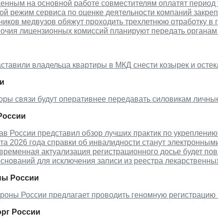
енным на основной работе совместителям оплатят период 
й режим сервиса по оценке деятельности компаний закреп
иков медвузов обяжут проходить трехлетнюю отработку в 
очия лицензионных комиссий планируют передать органам
ставили владельца квартиры в МКД снести козырек и осте
и
оры связи будут оперативнее передавать силовикам личны
России
в России представил обзор лучших практик по укреплению
та 2026 года справки об инвалидности станут электронным
временная актуализация регистрационного досье будет по
снований для исключения записи из реестра лекарственны
ы России
роны России предлагает проводить геномную регистрацию
рг России