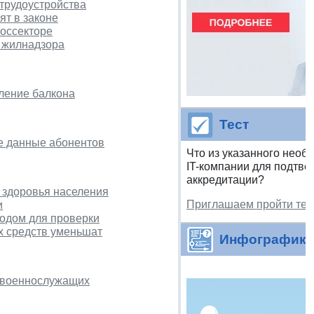
трудоустройства
ят в законе
госсекторе
 жилнадзора
кление балкона
Тест
е данные абонентов
Что из указанного необ
IT-компании для подтв
аккредитации?
 здоровья населения
Приглашаем пройти тес
и
водом для проверки
х средств уменьшат
Инфографика
 военнослужащих