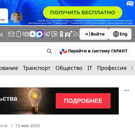
м
Войти
Eng
Перейти в систему ГАРАНТ
ование
Транспорт
Общество
IT
Профессия
П
асти
13 мая 2025