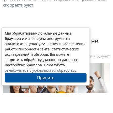
скорректируют
Лауреаты премии в области
Мы обрабатываем локальные данные
браузера и используем инструменты
будущих технологий "Вызов" не
аналитики в целях улучшения и обеспечения
будут уплачивать НДФЛ
работоспособности сайта, статистических
исследований и обзоров. Вы можете
10 августа 2026 15:12
Налоги и бухучет
запретить обработку указанных данных в
настройках браузера. Пожалуйста,
ознакомьтесь с условиями их обработки
.
Принять