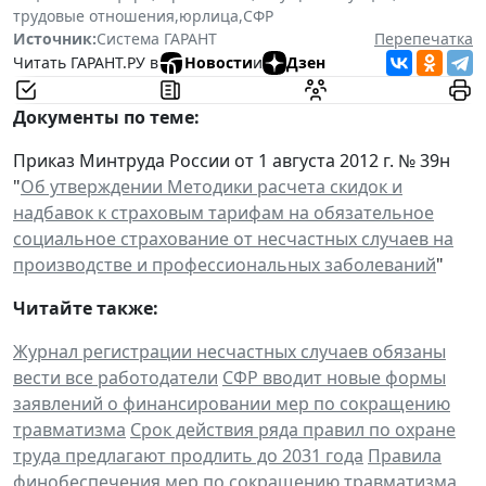
трудовые отношения
,
юрлица
,
СФР
Источник:
Система ГАРАНТ
Перепечатка
Читать ГАРАНТ.РУ в
Новости
и
Дзен
Документы по теме:
Приказ Минтруда России от 1 августа 2012 г. № 39н
"
Об утверждении Методики расчета скидок и
надбавок к страховым тарифам на обязательное
социальное страхование от несчастных случаев на
производстве и профессиональных заболеваний
"
Читайте также:
Журнал регистрации несчастных случаев обязаны
вести все работодатели
СФР вводит новые формы
заявлений о финансировании мер по сокращению
травматизма
Срок действия ряда правил по охране
труда предлагают продлить до 2031 года
Правила
финобеспечения мер по сокращению травматизма