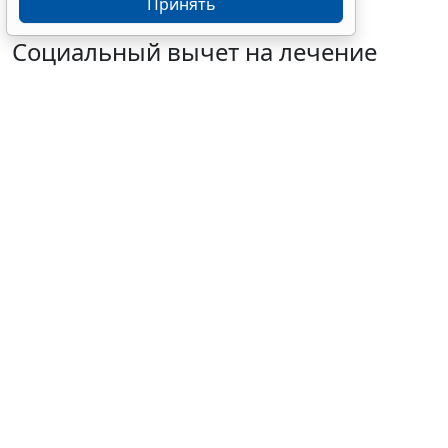
Принять
Социальный вычет на лечение
неработающему пенсионеру
зависит от облагаемого дохода
6 августа 2026 14:07
Налоги и бухучет
© err07 / Фотобанк 123RF.com