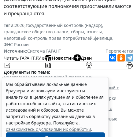
соответствующие полномочия приостанавливаются
и прекращаются.
Теги:
2026
,
государственный контроль (надзор)
,
гражданское общество
,
налоги, сборы, взносы
,
налоговый контроль
,
права потребителей
,
физлица
,
ФНС России
Источник:
Система ГАРАНТ
Перепечатка
Читать ГАРАНТ.РУ в
Новости
и
Дзен
Документы по теме:
Налоговый кодекс Российской Федерации
Читайте также:
Мы обрабатываем локальные данные
ФНС России пояснила правила отражения сведений о
браузера и используем инструменты
прослеживаемых товарах
аналитики в целях улучшения и обеспечения
ФНС России напомнила основные способы проверки
наличия налоговой задолженности
работоспособности сайта, статистических
Для страховщиков установили форму сообщения о
исследований и обзоров. Вы можете
заключении договора ДСЖ
запретить обработку указанных данных в
ФНС России начнет рассылать гражданам налоговые
настройках браузера. Пожалуйста,
уведомления с 21 сентября
ознакомьтесь с условиями их обработки
.