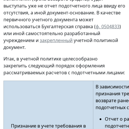
выступать уже не отчет подотчетного лица ввиду его
отсутствия, а иной документ-основание. В качестве
первичного учетного документа
может
использоваться Бухгалтерская справка (
ф. 0504833
)
или иной
самостоятельно разработанный
учреждением и
закрепленный
учетной политикой
документ.
Итак, в учетной политике целесообразно
закрепить следующий порядок оформления
рассматриваемых расчетов с подотчетными лицами:
В зависимости
признания тр
возврате ран
подотчетных 
Отчет о р
Признание в учете требования в
подотчетн