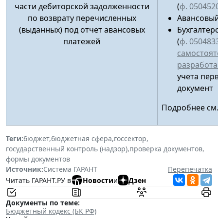
части дебиторской задолженности
(
ф. 050452
по возврату перечисленных
Авансовый
(выданных) под отчет авансовых
Бухгалтер
платежей
(
ф. 050483
самостоят
разработ
учета пер
документ
Подробнее см
Теги:
бюджет
,
бюджетная сфера
,
госсектор
,
государственный контроль (надзор)
,
проверка документов
,
формы документов
Источник:
Система ГАРАНТ
Перепечатка
Читать ГАРАНТ.РУ в
Новости
и
Дзен
Документы по теме:
Бюджетный кодекс (БК РФ)