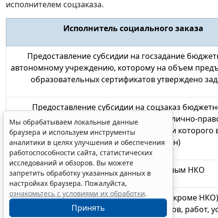
исполнителем соцзаказа.
Исполнитель социального заказа
Предоставление субсидии на
госзадание бюджет
автономному учреждению
, которому на объем пред
образовательных сертификатов утверждено за
Предоставление субсидии на
соцзаказ бюджетн
автономному учреждению
иного публично-прав
Мы обрабатываем локальные данные
образования
(отличного от того, от имени которого 
браузера и используем инструменты
уполномоченный орган)
аналитики в целях улучшения и обеспечения
работоспособности сайта, статистических
исследований и обзоров. Вы можете
Предоставление субсидий
иным НКО
запретить обработку указанных данных в
настройках браузера. Пожалуйста,
ознакомьтесь с условиями их обработки
.
Предоставление субсидий
юрлицам (кроме НКО)
Принять
физлицам
– производителям товаров, работ, у