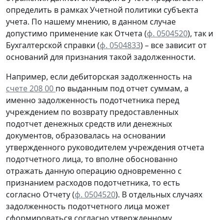
определить в рамках Учетной политики субъекта
учета. По нашему мнению, в данном случае
допустимо применение как Отчета (
ф. 0504520
), так и
Бухгалтерской справки
(
ф. 0504833
) – все зависит от
оснований для признания такой задолженности.
Например, если дебиторская задолженность на
счете 208 00
по выданным под отчет суммам, а
именно задолженность подотчетника перед
учреждением
по возврату
предоставленных
подотчет денежных средств или денежных
документов, образовалась
на основании
утвержденного руководителем учреждения отчета
подотчетного лица, то вполне обоснованно
отражать данную операцию
одновременно
с
признанием расходов подотчетника, то есть
согласно
Отчету (
ф. 0504520
). В отдельных случаях
задолженность подотчетного лица может
сформироваться согласно утвержденному