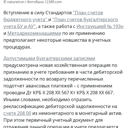
© naturetron / Фотобанк 123RF.com
Вступление в силу Стандартов
"План счетов
бюджетного учета"
и
"План счетов бухгалтерского
учета БУ и АУ"
, а также работа с
Инструкцией № 193н
и
Методрекомендациями
по их применению
предполагают некоторые новшества в учетных
процедурах.
Допустимыми бухгалтерскими записями
предусмотрена
новая
хозяйственная операция по
признанию
в учете
требования
в части дебиторской
задолженности
по возврату
перечисленных
подотчет авансовых платежей – с применением
проводки
Дт
КРБ Х 208 ХХ 567
Кт
КРБ Х 208 ХХ 667.
Иными словами, необходимо отразить
реклассификацию дебиторской задолженности на
счете 208 00
из немонетарного в монетарный актив.
При этом первичный учетный документ для
отражения данной операции в учете предлагается