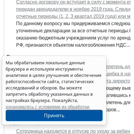
Согласно договору он вступает в силу с момента ег
передан арендодателю в ноябре 2019 года. Следует
отчетные периоды (1, 2, 3 квартал 2019 года) или м
По данному вопросу мы придерживаемся следующей
уточненные декларации за все отчетные периоды.
оказанию бюджетным учреждением услуг по аренде
РФ, признаются объектом налогообложения НДС...
Гражданское право
Мы обрабатываем локальные данные
Члену совета директоров направлен бюллетень для 
браузера и используем инструменты
директоров. В бюллетене обнаружена ошибка в напи
аналитики в целях улучшения и обеспечения
должен делать в таком случае член совета директор
работоспособности сайта, статистических
исследований и обзоров. Вы можете
Рассмотрев вопрос, мы пришли к следующему вывод
запретить обработку указанных данных в
попробовать урегулировать вопрос, обратившись к
настройках браузера. Пожалуйста,
не будет разрешен таким образом, а бюллетень для 
ознакомьтесь с условиями их обработки
.
итогов голосования, член совета директоров...
Принять
Трудовое право
Сотрудница находится в отпуске по уходу за ребенк