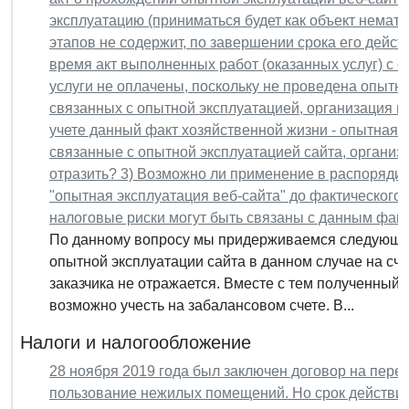
эксплуатацию (приниматься будет как объект немате
этапов не содержит, по завершении срока его дейс
время акт выполненных работ (оказанных услуг) с 
услуги не оплачены, поскольку не проведена опытн
связанных с опытной эксплуатацией, организация не
учете данный факт хозяйственной жизни - опытная э
связанные с опытной эксплуатацией сайта, организа
отразить? 3) Возможно ли применение в распоряди
"опытная эксплуатация веб-сайта" до фактического 
налоговые риски могут быть связаны с данным фак
По данному вопросу мы придерживаемся следующе
опытной эксплуатации сайта в данном случае на сче
заказчика не отражается. Вместе с тем полученный
возможно учесть на забалансовом счете. В...
Налоги и налогообложение
28 ноября 2019 года был заключен договор на перед
пользование нежилых помещений. Но срок действия 