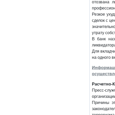
отозвана л
профессион
Резкое уху
сделок с ц
значительн
утрату собс
В банк наз
ликвидатор
Для вкладчи
на одного в
Информаци
осуществл
Расчетно-
Пресс-служ
организации
Причины эт
законодате
терроризма