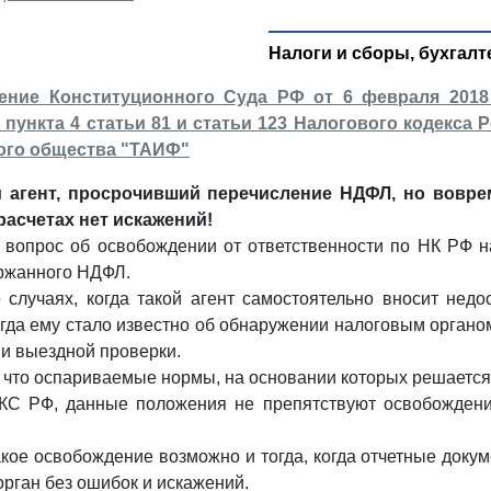
Налоги и сборы, бухгалт
ение Конституционного Суда РФ от 6 февраля 2018 
пункта 4 статьи 81 и статьи 123 Налогового кодекса
ого общества "ТАИФ"
 агент, просрочивший перечисление НДФЛ, но воврем
 расчетах нет искажений!
 вопрос об освобождении от ответственности по НК РФ н
ржанного НДФЛ.
о случаях, когда такой агент самостоятельно вносит не
огда ему стало известно об обнаружении налоговым орган
ии выездной проверки.
 что оспариваемые нормы, на основании которых решается 
 КС РФ, данные положения не препятствуют освобождению
акое освобождение возможно и тогда, когда отчетные док
рган без ошибок и искажений.