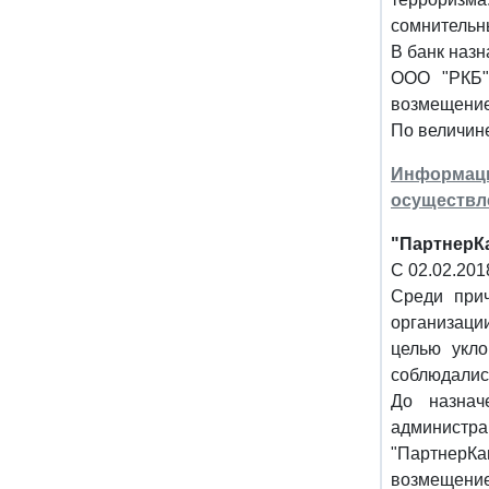
сомнительн
В банк наз
ООО "РКБ" 
возмещение 
По величине
Информац
осуществл
"ПартнерКа
С 02.02.201
Среди при
организаци
целью укл
соблюдалис
До назнач
администра
"ПартнерКап
возмещение 