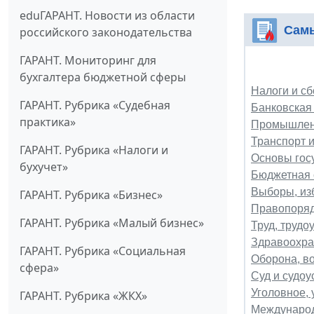
eduГАРАНТ. Новости из области
Самы
российского законодательства
ГАРАНТ. Мониторинг для
бухгалтера бюджетной сферы
Налоги и сб
ГАРАНТ. Рубрика «Судебная
Банковская
практика»
Промышленн
Транспорт и
ГАРАНТ. Рубрика «Налоги и
Основы гос
бухучет»
Бюджетная 
Выборы, из
ГАРАНТ. Рубрика «Бизнес»
Правопоряд
ГАРАНТ. Рубрика «Малый бизнес»
Труд, трудо
Здравоохран
ГАРАНТ. Рубрика «Социальная
Оборона, в
сфера»
Суд и судоу
Уголовное,
ГАРАНТ. Рубрика «ЖКХ»
Междунаро