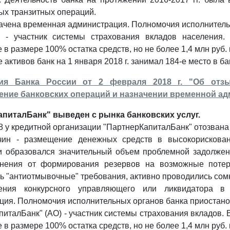
ых транзитных операций.
начена временная администрация. Полномочия исполнитель
- участник системы страхования вкладов населения. 
в размере 100% остатка средств, но не более 1,4 млн руб. 
 активов банк на 1 января 2018 г. занимал 184-е место в б
ия Банка России от 2 февраля 2018 г. "Об отзы
ение банковских операций и назначении временной а
питалБанк" выведен с рынка банковских услуг.
8 у кредитной организации "ПартнерКапиталБанк" отозвана
чин - размещение денежных средств в высокорискован
и образовался значительный объем проблемной задолжен
онения от формирования резервов на возможные потер
ь "антиотмывочные" требования, активно проводились сом
ения конкурсного управляющего или ликвидатора в 
ция. Полномочия исполнительных органов банка приостан
италБанк" (АО) - участник системы страхования вкладов. 
в размере 100% остатка средств, но не более 1,4 млн руб. 