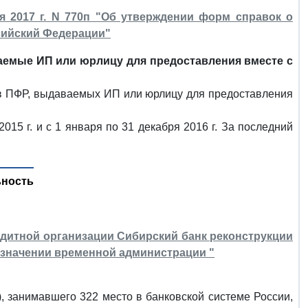
 2017 г. N 770п "Об утверждении форм справок о
сийский Федерации"
аемые ИП или юрлицу для предоставления вместе с
в ПФР, выдаваемых ИП или юрлицу для предоставления
015 г. и с 1 января по 31 декабря 2016 г. За последний
ьность
редитной организации Сибирский банк реконструкции
азначении временной администрации "
ь), занимавшего 322 место в банковской системе России,