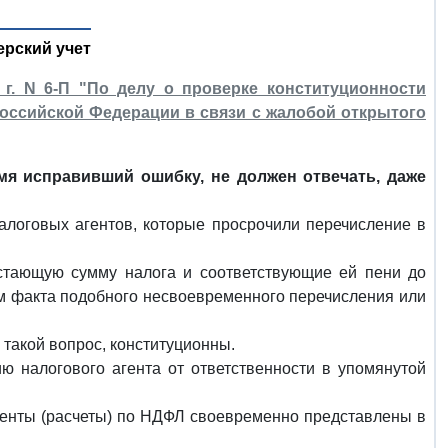
ерский учет
г. N 6-П "По делу о проверке конституционности
 Российской Федерации в связи с жалобой открытого
я исправивший ошибку, не должен отвечать, даже
алоговых агентов, которые просрочили перечисление в
достающую сумму налога и соответствующие ей пени до
ом факта подобного несвоевременного перечисления или
такой вопрос, конституционны.
 налогового агента от ответственности в упомянутой
ументы (расчеты) по НДФЛ своевременно представлены в