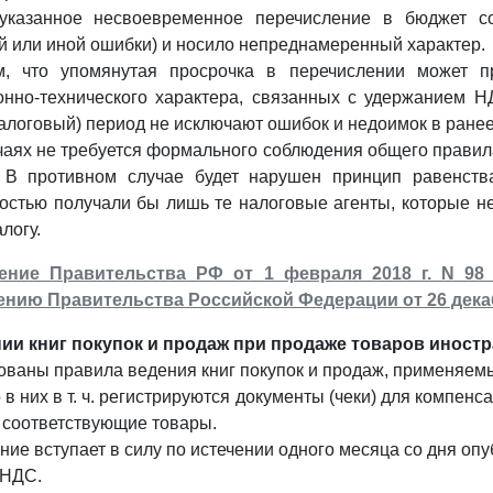
 указанное несвоевременное перечисление в бюджет с
й или иной ошибки) и носило непреднамеренный характер.
м, что упомянутая просрочка в перечислении может п
онно-технического характера, связанных с удержанием Н
налоговый) период не исключают ошибок и недоимок в ране
учаях не требуется формального соблюдения общего правил
. В противном случае будет нарушен принцип равенства
остью получали бы лишь те налоговые агенты, которые не
логу.
ение Правительства РФ от 1 февраля 2018 г. N 98
нию Правительства Российской Федерации от 26 декабр
ии книг покупок и продаж при продаже товаров инос
ованы правила ведения книг покупок и продаж, применяемы
о в них в т. ч. регистрируются документы (чеки) для ком
соответствующие товары.
ие вступает в силу по истечении одного месяца со дня опу
 НДС.