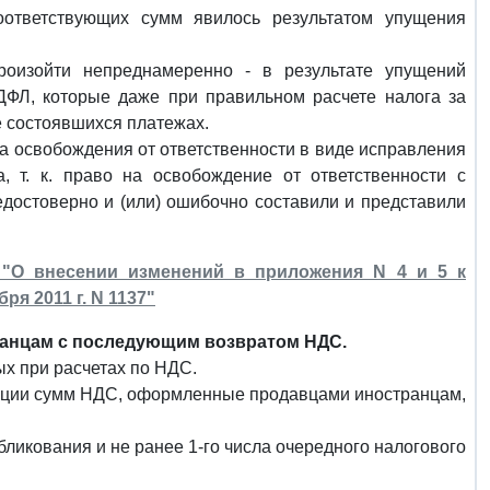
оответствующих сумм явилось результатом упущения
роизойти непреднамеренно - в результате упущений
ДФЛ, которые даже при правильном расчете налога за
е состоявшихся платежах.
а освобождения от ответственности в виде исправления
, т. к. право на освобождение от ответственности с
достоверно и (или) ошибочно составили и представили
 "О внесении изменений в приложения N 4 и 5 к
я 2011 г. N 1137"
транцам с последующим возвратом НДС.
х при расчетах по НДС.
пенсации сумм НДС, оформленные продавцами иностранцам,
бликования и не ранее 1-го числа очередного налогового