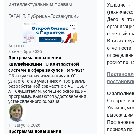
интеллектуальным правам
Условие -
(техническо
ГАРАНТ. Рубрика «Госзакупки»
Дело в то
организаци
отчетный (
В таких сл
Анонсы
отчетности
8 сентября 2026
определенн
Программа повышения
расчет по на
квалификации "О контрактной
системе в сфере закупок" (44-ФЗ)"
Постановл
Об актуальных изменениях в КС
узнаете, став участником программы,
постановле
разработанной совместно с АО ''СБЕР
А". Слушателям, успешно освоившим
О заполнен
программу, выдаются удостоверения
Скорректир
установленного образца.
Указано, чт
вывозящим 
Постановлен
11 августа 2026
периода по
Программа повышения