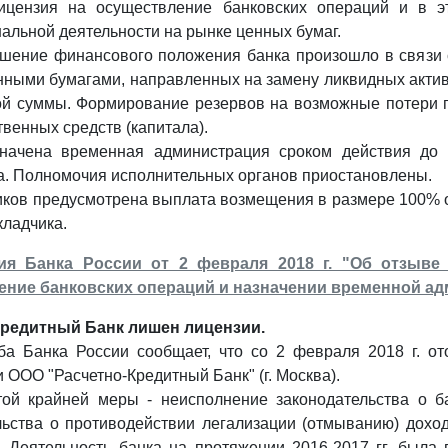
ицензия на осуществление банковских операций и в э
альной деятельности на рынке ценных бумаг.
дшение финансового положения банка произошло в связи 
енными бумагами, направленных на замену ликвидных акти
ой суммы. Формирование резервов на возможные потери 
твенных средств (капитала).
начена временная администрация сроком действия до 
а. Полномочия исполнительных органов приостановлены.
ков предусмотрена выплата возмещения в размере 100% ост
кладчика.
я Банка России от 2 февраля 2018 г. "Об отзыве 
ение банковских операций и назначении временной а
Кредитный Банк лишен лицензии.
ба Банка России сообщает, что со 2 февраля 2018 г. от
 ООО "Расчетно-Кредитный Банк" (г. Москва).
ой крайней меры - неисполнение законодательства о б
льства о противодействии легализации (отмыванию) дохо
. Деятельность банка на протяжении 2016-2017 гг. была