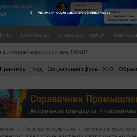
9
Автоматическое закрытие баннера через
Демо
Семинары
Стать партнером
Клиента
Практика
Труд
Социальная сфера
ЖКХ
Образ
алитика
Правовые консультации
Налоги и налогообложе
ловного офиса в г. Москве, а эксплуатируется по месту нахожд