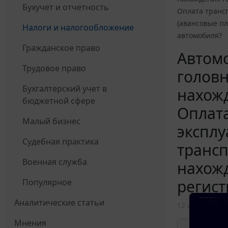
Бухучет и отчетность
Оплата транс
(авансовые пл
Налоги и налогообложение
автомобиля?
Гражданское право
Автомо
Трудовое право
головн
Бухгалтерский учет в
нахожд
бюджетной сфере
Оплата
Малый бизнес
эксплу
Судебная практика
трансп
Военная служба
нахожд
регист
Популярное
Аналитические статьи
12 февраля 20
Мнения