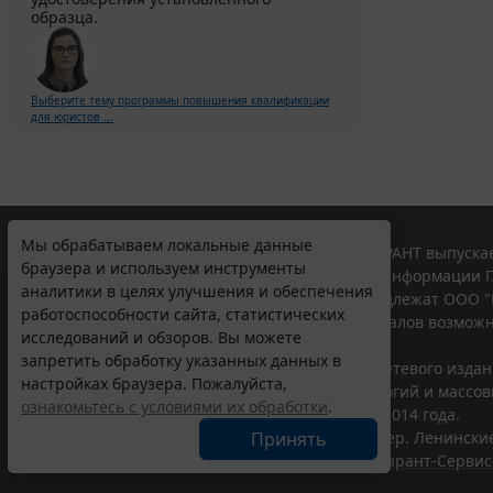
образца.
Выберите тему программы повышения квалификации
для юристов ...
Мы обрабатываем локальные данные
© ООО "НПП "ГАРАНТ-СЕРВИС", 2026. Система ГАРАНТ выпускае
браузера и используем инструменты
участниками Российской ассоциации правовой информации Г
аналитики в целях улучшения и обеспечения
Все права на материалы сайта ГАРАНТ.РУ принадлежат ООО "
работоспособности сайта, статистических
Полное или частичное воспроизведение материалов возможн
исследований и обзоров. Вы можете
Правила использования портала.
запретить обработку указанных данных в
Портал ГАРАНТ.РУ зарегистрирован в качестве сетевого изда
настройках браузера. Пожалуйста,
надзору в сфере связи,информационных технологий и массо
ознакомьтесь с условиями их обработки
.
(Роскомнадзором), Эл № ФС77-58365 от 18 июня 2014 года.
Принять
ООО "НПП "ГАРАНТ-СЕРВИС", 119234, г. Москва, тер. Ленинские 
Разработчик ЭПС Система ГАРАНТ – ООО "НПП "
Гарант-Сервис