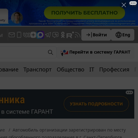
м
Войти
Eng
Перейти в систему ГАРАНТ
ование
Транспорт
Общество
IT
Профессия
П
ние
Автомобиль организации зарегистрирован по месту
ения обособленного подразделения в г. Санкт-Петербурге.