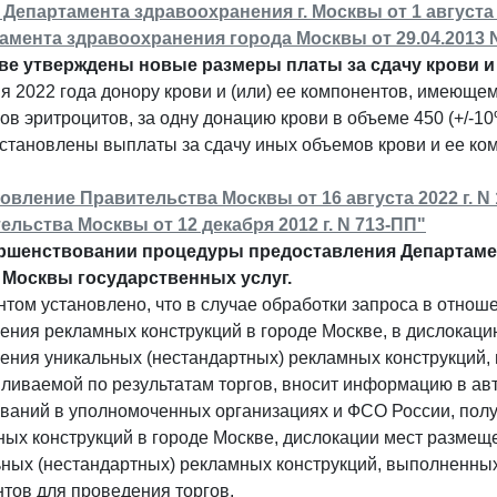
 Департамента здравоохранения г. Москвы от 1 августа 
амента здравоохранения города Москвы от 29.04.2013 
ве утверждены новые размеры платы за сдачу крови и 
я 2022 года донору крови и (или) ее компонентов, имеюще
ов эритроцитов, за одну донацию крови в объеме 450 (+/-1
становлены выплаты за сдачу иных объемов крови и ее ко
овление Правительства Москвы от 16 августа 2022 г. 
ельства Москвы от 12 декабря 2012 г. N 713-ПП"
ршенствовании процедуры предоставления Департаме
 Москвы государственных услуг.
том установлено, что в случае обработки запроса в отнош
ения рекламных конструкций в городе Москве, в дислокац
ения уникальных (нестандартных) рекламных конструкций,
ливаемой по результатам торгов, вносит информацию в ав
ований в уполномоченных организациях и ФСО России, пол
ных конструкций в городе Москве, дислокации мест разме
ных (нестандартных) рекламных конструкций, выполненных
тов для проведения торгов.