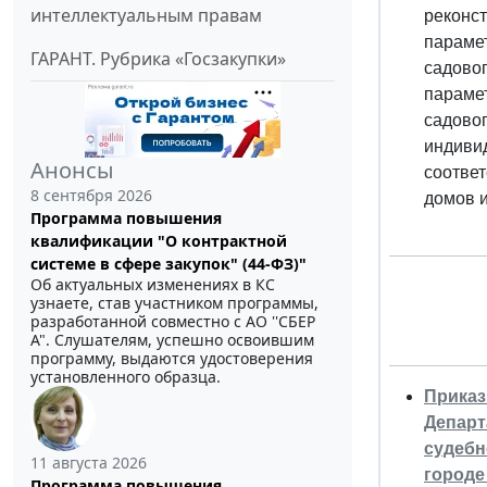
интеллектуальным правам
реконст
парамет
ГАРАНТ. Рубрика «Госзакупки»
садово
парамет
садовог
индивид
Анонсы
соответ
8 сентября 2026
домов и
Программа повышения
квалификации "О контрактной
системе в сфере закупок" (44-ФЗ)"
Об актуальных изменениях в КС
узнаете, став участником программы,
разработанной совместно с АО ''СБЕР
А". Слушателям, успешно освоившим
программу, выдаются удостоверения
установленного образца.
Приказ
Департ
судебн
11 августа 2026
городе
Программа повышения