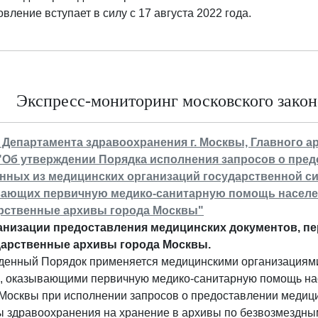
вление вступает в силу с 17 августа 2022 года.
Экспресс-мониторинг московского законо
 Департамента здравоохранения г. Москвы, Главного арх
 "Об утверждении Порядка исполнения запросов о пред
нных из медицинских организаций государственной с
ающих первичную медико-санитарную помощь населен
рственные архивы города Москвы"
анизации предоставления медицинских документов, пе
дарственные архивы города Москвы.
денный Порядок применяется медицинскими организациями
, оказывающими первичную медико-санитарную помощь нас
Москвы при исполнении запросов о предоставлении медици
ы здравоохранения на хранение в архивы по безвозмездны