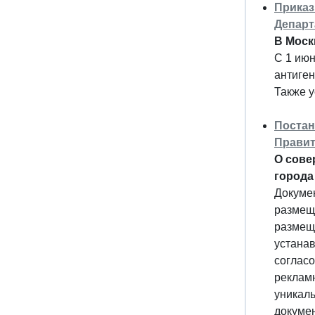
Приказ
Департ
В Моск
С 1 июн
антиген
Также у
Постан
Правит
О сове
города
Докумен
размещ
размещ
устанав
соглас
реклам
уникаль
докумен