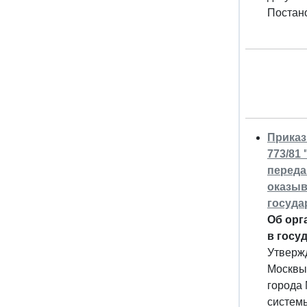
Постано
Приказ
773/81
переда
оказыв
госуда
Об орг
в госу
Утверж
Москвы
города 
систем