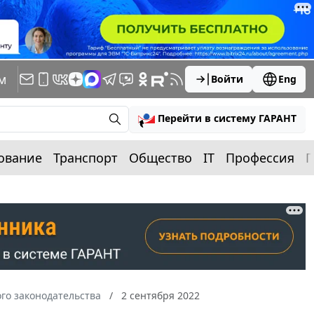
м
Войти
Eng
Перейти в систему ГАРАНТ
ование
Транспорт
Общество
IT
Профессия
П
го законодательства
2 сентября 2022