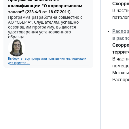
Скорре
квалификации "О корпоративном
В частн
заказе" (223-ФЗ от 18.07.2011)
Программа разработана совместно с
патоло
АО ''СБЕР А". Слушателям, успешно
освоившим программу, выдаются
Распор
удостоверения установленного
образца.
в расп
Скорре
террит
В частн
Выберите тему программы повышения квалификации
для юристов ...
помеще
Москвы,
Распоря