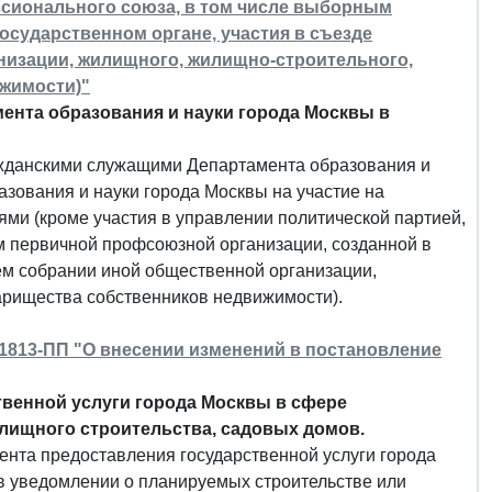
ссионального союза, в том числе выборным
осударственном органе, участия в съезде
низации, жилищного, жилищно-строительного,
ижимости)"
ента образования и науки города Москвы в
ажданскими служащими Департамента образования и
зования и науки города Москвы на участие на
ми (кроме участия в управлении политической партией,
м первичной профсоюзной организации, созданной в
щем собрании иной общественной организации,
арищества собственников недвижимости).
N 1813-ПП "О внесении изменений в постановление
венной услуги города Москвы в сфере
лищного строительства, садовых домов.
ента предоставления государственной услуги города
 в уведомлении о планируемых строительстве или