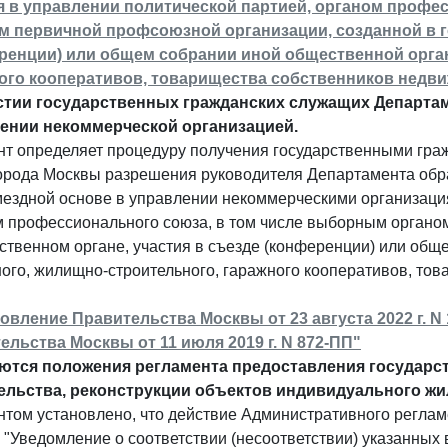
я в управлении политической партией, органом профе
м первичной профсоюзной организации, созданной в г
ренции) или общем собрании иной общественной орга
ого кооперативов, товарищества собственников недв
стии государственных гражданских служащих Департам
ении некоммерческой организацией.
нт определяет процедуру получения государственными гр
орода Москвы разрешения руководителя Департамента обра
ездной основе в управлении некоммерческими организация
м профессионального союза, в том числе выборным органо
ственном органе, участия в съезде (конференции) или об
го, жилищно-строительного, гаражного кооперативов, тов
овление Правительства Москвы от 23 августа 2022 г. 
ельства Москвы от 11 июля 2019 г. N 872-ПП"
ются положения регламента предоставления государст
ельства, реконструкции объектов индивидуального жи
том установлено, что действие Административного реглам
"Уведомление о соответствии (несоответствии) указанных