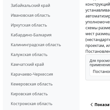
конструкций
Забайкальский край
устанавлива
Ивановская область
автоматизир
уполномочен
Иркутская область
схемы разме
мест размещ
Кабардино-Балкария
(нестандарт
Калининградская область
проектам, и
Постановлени
Калужская область
Для просмо
Камчатский край
применения
Карачаево-Черкессия
Кемеровская область
Кировская область
Костромская область
Показа