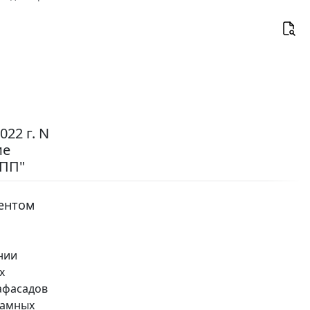
22 г. N
ие
-ПП"
ентом
нии
х
афасадов
ламных