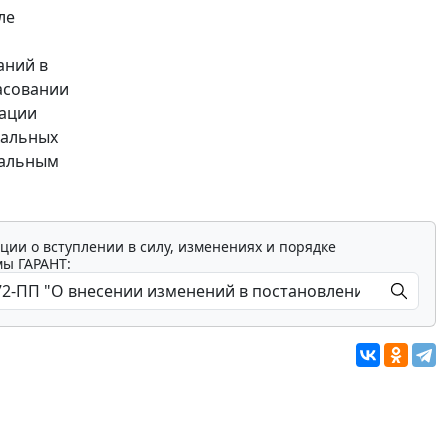
ле
аний в
асовании
кации
кальных
уальным
ции о вступлении в силу, изменениях и порядке
мы ГАРАНТ: