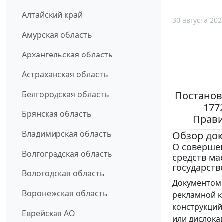
Алтайский край
30 августа 202
Амурская область
Архангельская область
Астраханская область
Постанов
Белгородская область
177
Брянская область
Прави
Владимирская область
Обзор до
О соверше
Волгоградская область
средств м
государств
Вологодская область
Документом 
Воронежская область
рекламной к
конструкций
Еврейская АО
или дислока