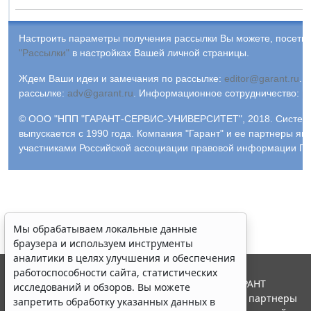
Настроить параметры получения рассылки Вы можете, посетив
"Рассылки"
в настройках Вашей личной страницы.
Ждем Ваши идеи и замечания по рассылке:
editor@garant.ru
.
Р
рассылке:
adv@garant.ru
.
Информационное сотрудничество:
p
© ООО "НПП "ГАРАНТ-СЕРВИС-УНИВЕРСИТЕТ", 2018. Систем
выпускается с 1990 года. Компания "Гарант" и ее партнеры яв
участниками Российской ассоциации правовой информации ГА
Мы обрабатываем локальные данные
браузера и используем инструменты
аналитики в целях улучшения и обеспечения
работоспособности сайта, статистических
© ООО "НПП "ГАРАНТ-СЕРВИС", 2026. Система ГАРАНТ
исследований и обзоров. Вы можете
выпускается с 1990 года. Компания "Гарант" и ее партнеры
запретить обработку указанных данных в