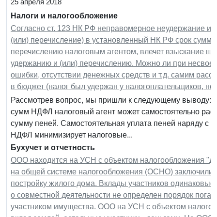
25 апреля 2018
Налоги и налогообложение
Согласно ст. 123 НК РФ неправомерное неудержание и (
(или) перечисление) в установленный НК РФ срок сумм
перечислению налоговым агентом, влечет взыскание ш
удержанию и (или) перечислению. Можно ли при несвое
ошибки, отсутствии денежных средств и т.д. самим расс
в бюджет (налог был удержан у налогоплательщиков, но
Рассмотрев вопрос, мы пришли к следующему выводу: 
сумм НДФЛ налоговый агент может самостоятельно расс
сумму пеней. Самостоятельная уплата пеней наряду с 
НДФЛ минимизирует налоговые...
Бухучет и отчетность
ООО находится на УСН с объектом налогообложения "д
на общей системе налогообложения (ОСНО) заключили д
постройку жилого дома. Вклады участников одинаковые,
о совместной деятельности не определен порядок пога
участником имущества. ООО на УСН с объектом налого