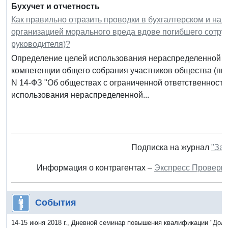
Бухучет и отчетность
Как правильно отразить проводки в бухгалтерском и н
организацией морального вреда вдове погибшего сотру
руководителя)?
Определение целей использования нераспределенной (ч
компетенции общего собрания участников общества (пп. 7
N 14-ФЗ "Об обществах с ограниченной ответственность
использования нераспределенной...
Подписка на журнал
"Зак
Информация о контрагентах –
Экспресс Проверк
События
14-15 июня 2018 г., Дневной семинар повышения квалификации "Дол