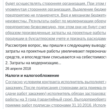
будет осуществлять сторонняя организация. При этом 
упомянутая сторонняя организация. Выделение бюджет
предприятию не планируется. Вид и механизм бюджетн
неизвестны. Результаты работ по модернизации оборуд
предприятию безвозмездно, при этом они не будут счит
образом произведенные затраты на проектные работы п
продукции в бухгалтерском учете и признать расходами
Рассмотрев вопрос, мы пришли к следующему выводу: 1
затраты на проектные работы увеличивают первоначал
средств, и впоследствии списываются на себестоимость
2. Затраты на модернизацию...
26 апреля 2018
Налоги и налогообложение
Согласно условиям контракта исполнитель выполняет с
заказчику. После подписания сторонами акта приема-пер
сдачи работ заказчику) исполнитель обязан застрахова
работы на 3 года (гарантийный срок). Выгодоприобретате
приемке работ подписан сторонами 31.10.2016. Исполни