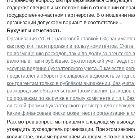
По данному вопросу мы придерживаемся следующей поз
содержит специальных положений в отношении операци
государственно-частном партнерстве. В отношении нало
организаций допускаем вариант, в соответствии...
Бухучет и отчетность
Организация (УСН с налоговой ставкой 6%) занимается
как покупки, так и продажи в пользу комитентов. Счета 
по возмещению расходов, так и по долгу за агентское в
валютные, так и рублёвые. Бухгалтерский учет ведет ст
услуг на ведение бухгалтерского учёта. В качестве регис
представлена оборотно-сальдовая ведомость за год со 
контрагентам только в рублёвом выражении, без учета о
разнородным обязательствам (возмещения расходов от к
по продажам по выручке в пользу комитента и т.п.), бе
ли такой формы бухгалтерского регистра для соблюдени
Какие финансовые риски может нести организация в сл
Рассмотрев вопрос, мы пришли к следующему выводу: Ф
утвердить руководитель организации. При этом законода
количестве, объеме применяемых форм. В то же время н