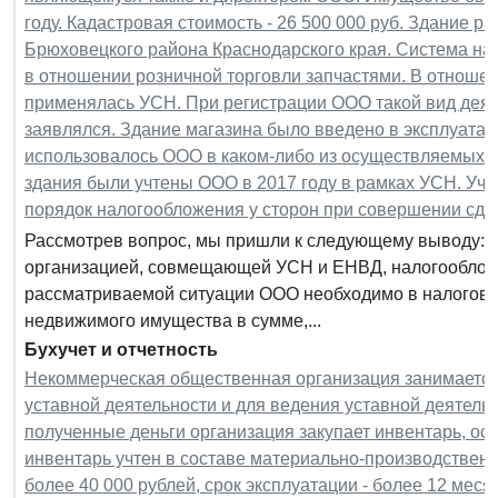
году. Кадастровая стоимость - 26 500 000 руб. Здание 
Брюховецкого района Краснодарского края. Система н
в отношении розничной торговли запчастями. В отношен
применялась УСН. При регистрации ООО такой вид деяте
заявлялся. Здание магазина было введено в эксплуатац
использовалось ООО в каком-либо из осуществляемых в
здания были учтены ООО в 2017 году в рамках УСН. Учр
порядок налогообложения у сторон при совершении сде
Рассмотрев вопрос, мы пришли к следующему выводу: 1
организацией, совмещающей УСН и ЕНВД, налогообложе
рассматриваемой ситуации ООО необходимо в налоговом
недвижимого имущества в сумме,...
Бухучет и отчетность
Некоммерческая общественная организация занимается
уставной деятельности и для ведения уставной деятельн
полученные деньги организация закупает инвентарь, о
инвентарь учтен в составе материально-производственны
более 40 000 рублей, срок эксплуатации - более 12 меся