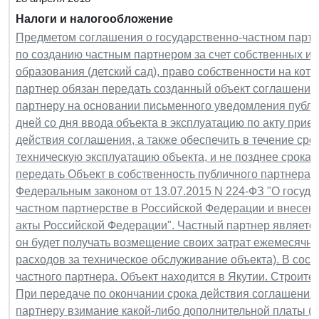
Налоги и налогообложение
Предметом соглашения о государственно-частном партн
по созданию частным партнером за счет собственных и 
образования (детский сад), право собственности на кото
партнер обязан передать созданный объект соглашения
партнеру на основании письменного уведомления публи
дней со дня ввода объекта в эксплуатацию по акту прие
действия соглашения, а также обеспечить в течение сро
техническую эксплуатацию объекта, и не позднее срока
передать Объект в собственность публичного партнера.
Федеральным законом от 13.07.2015 N 224-ФЗ "О госуда
частном партнерстве в Российской Федерации и внесен
акты Российской Федерации". Частный партнер является
он будет получать возмещение своих затрат ежемесячн
расходов за техническое обслуживание объекта). В сост
частного партнера. Объект находится в Якутии. Строит
При передаче по окончании срока действия соглашения 
партнеру взимание какой-либо дополнительной платы (