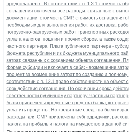
предполагается. В соответствии с п. 1.3.1 стоимость об
соглашения включены все расходы, связанные с выполн
документации, стоимость СМР, стоимость оснащения об
необходимых для выполнения работ, их доставка, работ
погрузочно-разгрузочных работ, транспортных расходов,
уплата налогов, пошлин и прочих сборов, а также соде
частного партнера. Плата публичного партнера - субсид
бюджета республики и из бюджета муниципального райо
затрат, связанных с созданием объекта соглашения. Пл
форме субсидии и включает в себя: - возмещение затрат
процент за возмещение затрат по созданию и полному 
соответствии с п. 12.1 право собственности на объект 
срок действия соглашения. По окончании срока действи
собственности публичному партнеру. Частным партнеро
были привлечены кредитные средства банка, которые он
уплатить проценты. Но кредитные средства были израс
расходы, для СМР привлечены субподрядчики, расходы п
налога на прибыль и налога на имущество в данной сит