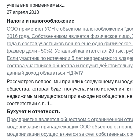
учета вне применяемых...
27 апреля 2018
Налоги и налогообложение
ООО применяет УСН с объектом налогообложения "дохо
2016 года. Собственником является физическое лицо. Ус
года в состав участников вошло еще одно физическое л
(размер доли - 50%). Уставный капитал стал 20 тыс. руб
Если участник по истечении 5 лет непрерывного владен
состава участников общества и получит действительну
данный доход облагаться НДФЛ?
Рассмотрев вопрос, мы пришли к следующему выводу: Д
общества, которая будет получена им по истечении пят
недвижимым имуществом при выходе из общества, не б
соответствии с п. 1...
Бухучет и отчетность
Предприятие является обществом с ограниченной ответ
модернизация принадлежащих ООО объектов основных с
модернизации осуществляется за счет собственных ср