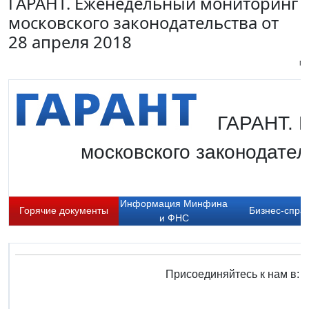
ГАРАНТ. Еженедельный мониторинг
московского законодательства от
28 апреля 2018
Пи
ГАРАНТ. 
московского законодател
Информация Минфина
Горячие документы
Бизнес-спра
и ФНС
Присоединяйтесь к нам в: