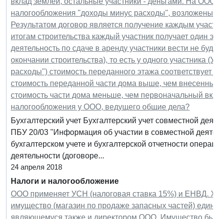
вклад землей, остальные участники - деньгами. На ОО
налогообложения "доходы минус расходы", возложены о
Результатом договор является получение каждым участн
итогам строительства каждый участник получает один э
деятельность по сдаче в аренду участники вести не буду
окончании строительства), то есть у одного участника 
расходы") стоимость переданного этажа соответствует в
стоимость переданной части дома выше, чем внесенный 
стоимость части дома меньше, чем первоначальный вклад
налогообложения у ООО, ведущего общие дела?
Бухгалтерский учет Бухгалтерский учет совместной дея
ПБУ 20/03 "Информация об участии в совместной деятель
бухгалтерском учете и бухгалтерской отчетности операц
деятельности (договоре...
24 апреля 2018
Налоги и налогообложение
ООО применяет УСН (налоговая ставка 15%) и ЕНВД. Хо
имущество (магазин по продаже запасных частей) единс
являющемуся также и директором ООО. Имущество было