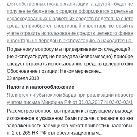
для собственных нужд организации, а другой - будет п
получение бюджетных средств оформляется отдельным 
израсходованных бюджетных средств ведется на счете 8
средств приобретен спортивный инвентарь, который нах
учете отразить использование средств целевого финанси
инвентарь не передан в эксплуатацию, а находится на с
По данному вопросу мы придерживаемся следующей поз
(не эксплуатирует, не передала безвозмездно) приобрет
следует отражать использование средств целевого фина
Обоснование позиции: Некоммерческие...
23 апреля 2018
Налоги и налогообложение
Является ли убыток ломбарда при реализации невостр
учетом письма Минфина РФ от 31.03.2017 N 03-03-03/1/
Рассмотрев вопрос, мы пришли к следующему выводу: 
изложенное в указанном Вами письме, списание во вне
задолженности заемщиков может привести к налоговым 
п. 2 ст. 265 НК РФ к внереализационным...