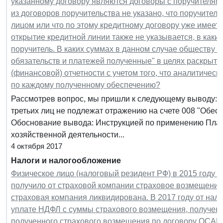
указанному договору являются договоры с поручителями
из договоров поручительства не указано, что поручител
лицом или что по этому кредитному договору уже имеетс
открытие кредитной линии также не указывается, в каки
поручитель. В каких суммах в данном случае обществу о
обязательств и платежей полученные" в целях раскрыт
(финансовой) отчетности с учетом того, что аналитическ
по каждому полученному обеспечению?
Рассмотрев вопрос, мы пришли к следующему выводу: 
третьих лиц не подлежат отражению на счете 008 "Обес
Обоснование вывода: Инструкцией по применению Плана
хозяйственной деятельности...
4 октября 2017
Налоги и налогообложение
Физическое лицо (налоговый резидент РФ) в 2015 году в
получило от страховой компании страховое возмещение
страховая компания ликвидирована. В 2017 году от нал
уплате НДФЛ с суммы страхового возмещения, полученно
полученного страхового возмещения по договору ОСА