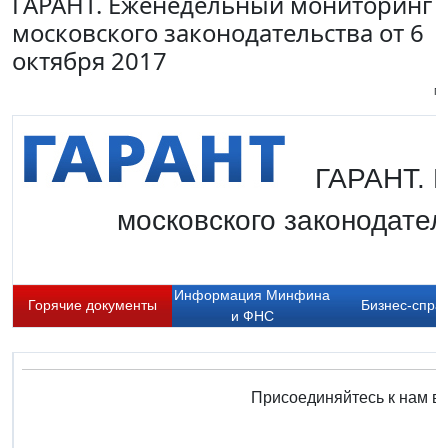
ГАРАНТ. Еженедельный мониторинг
московского законодательства от 6
октября 2017
Пи
ГАРАНТ. 
московского законодател
Информация Минфина
Горячие документы
Бизнес-спра
и ФНС
Присоединяйтесь к нам в