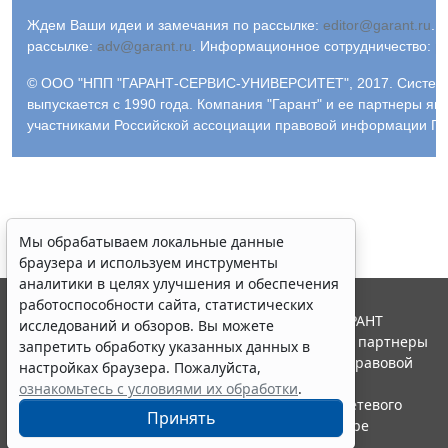
Ждем Ваши идеи и замечания по рассылке:
editor@garant.ru
.
Р
рассылке:
adv@garant.ru
.
Информационное сотрудничество:
p
© ООО "НПП "ГАРАНТ-СЕРВИС-УНИВЕРСИТЕТ", 2017. Систем
выпускается с 1990 года. Компания "Гарант" и ее партнеры яв
участниками Российской ассоциации правовой информации ГА
Мы обрабатываем локальные данные
браузера и используем инструменты
аналитики в целях улучшения и обеспечения
работоспособности сайта, статистических
© ООО "НПП "ГАРАНТ-СЕРВИС", 2026. Система ГАРАНТ
исследований и обзоров. Вы можете
выпускается с 1990 года. Компания "Гарант" и ее партнеры
запретить обработку указанных данных в
являются участниками Российской ассоциации правовой
настройках браузера. Пожалуйста,
информации ГАРАНТ.
ознакомьтесь с условиями их обработки
.
Портал ГАРАНТ.РУ зарегистрирован в качестве сетевого
Принять
издания Федеральной службой по надзору в сфере
связи,информационных технологий и массовых