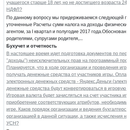
учащегося старше 18 лет, но не достигшего возраста 24 
НДФЛ?
По данному вопросу мы придерживаемся следующей поз
уточненные Расчеты сумм налога на доходы физических
агентом, за I квартал и полугодие 2017 года.Обоснова
родителями, супругами родителя,...
Бухучет и отчетность
В настоящее время идет подготовка документов по пере
"доходы") неисключительных прав на программный продук
Планируется, что в ходе организации и проведения игро
получать денежные средства от участников игры. Оплат
электронных денежных средств - Яндекс.Деньги (электр
денежные средства будут конвертироваться в игровую в
Игровая валюта будет зачисляться на счет участника иг
приобретение соответствующих атрибутов, необходимых
игре. Каков порядок организации и ведения бухгалтерск
организацией в данной ситуации, а также исчисления н
УСН?