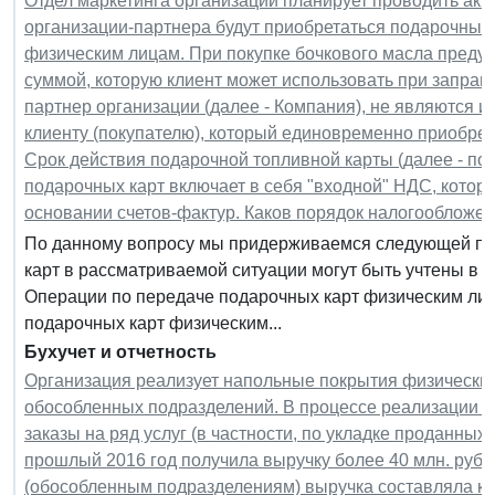
Отдел маркетинга организации планирует проводить акц
организации-партнера будут приобретаться подарочные
физическим лицам. При покупке бочкового масла предус
суммой, которую клиент может использовать при заправ
партнер организации (далее - Компания), не являются
клиенту (покупателю), который единовременно приобрете
Срок действия подарочной топливной карты (далее - под
подарочных карт включает в себя "входной" НДС, котор
основании счетов-фактур. Каков порядок налогообложе
По данному вопросу мы придерживаемся следующей поз
карт в рассматриваемой ситуации могут быть учтены в с
Операции по передаче подарочных карт физическим ли
подарочных карт физическим...
Бухучет и отчетность
Организация реализует напольные покрытия физическим
обособленных подразделений. В процессе реализации т
заказы на ряд услуг (в частности, по укладке проданных 
прошлый 2016 год получила выручку более 40 млн. руб.
(обособленным подразделениям) выручка составляла как 