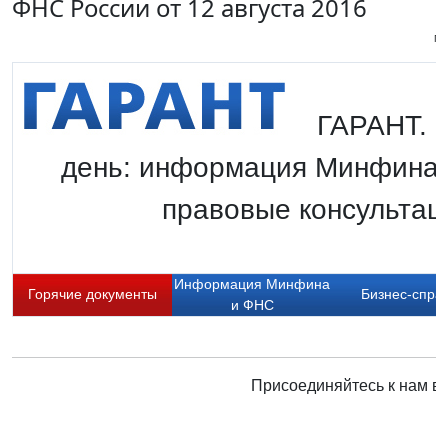
ФНС России от 12 августа 2016
Пи
ГАРАНТ. Г
день: информация Минфина 
правовые консультаци
Информация Минфина
Горячие документы
Бизнес-спра
и ФНС
Присоединяйтесь к нам в