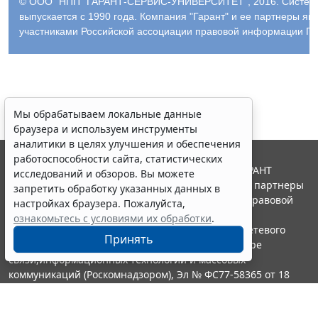
© ООО "НПП "ГАРАНТ-СЕРВИС-УНИВЕРСИТЕТ", 2016. Систем
выпускается с 1990 года. Компания "Гарант" и ее партнеры яв
участниками Российской ассоциации правовой информации ГА
Мы обрабатываем локальные данные
браузера и используем инструменты
аналитики в целях улучшения и обеспечения
работоспособности сайта, статистических
© ООО "НПП "ГАРАНТ-СЕРВИС", 2026. Система ГАРАНТ
исследований и обзоров. Вы можете
выпускается с 1990 года. Компания "Гарант" и ее партнеры
запретить обработку указанных данных в
являются участниками Российской ассоциации правовой
настройках браузера. Пожалуйста,
информации ГАРАНТ.
ознакомьтесь с условиями их обработки
.
Портал ГАРАНТ.РУ зарегистрирован в качестве сетевого
Принять
издания Федеральной службой по надзору в сфере
связи,информационных технологий и массовых
коммуникаций (Роскомнадзором), Эл № ФС77-58365 от 18
июня 2014 года.
16+