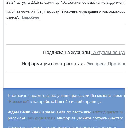
23-24 августа 2016 г., Семинар "Эффективное взыскание задолженн
24-25 августа 2016 г., Семинар "Практика обращения с коммунальны
рынка".
Подробнее
Подписка на журналы
"Актуальная бух
Информация о контрагентах -
Экспресс Проверк
Настроить параметры получения рассылки Вы можете, посетив
"Рассылки"
в настройках Вашей личной страницы.
Ждем Ваши идеи и замечания по рассылке:
editor@garant.ru
.
Р
рассылке:
adv@garant.ru
.
Информационное сотрудничество:
p