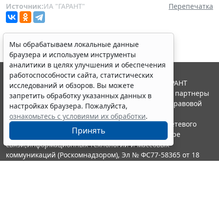
Источник:
ИА "ГАРАНТ"
Перепечатка
Мы обрабатываем локальные данные
браузера и используем инструменты
аналитики в целях улучшения и обеспечения
работоспособности сайта, статистических
© ООО "НПП "ГАРАНТ-СЕРВИС", 2026. Система ГАРАНТ
исследований и обзоров. Вы можете
выпускается с 1990 года. Компания "Гарант" и ее партнеры
запретить обработку указанных данных в
являются участниками Российской ассоциации правовой
настройках браузера. Пожалуйста,
информации ГАРАНТ.
ознакомьтесь с условиями их обработки
.
Портал ГАРАНТ.РУ зарегистрирован в качестве сетевого
Принять
издания Федеральной службой по надзору в сфере
связи,информационных технологий и массовых
коммуникаций (Роскомнадзором), Эл № ФС77-58365 от 18
июня 2014 года.
16+
Контакты
8-800-200-88-88