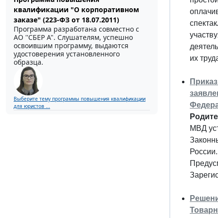
квалификации "О корпоративном
оплачив
заказе" (223-ФЗ от 18.07.2011)
спектак
Программа разработана совместно с
участву
АО ''СБЕР А". Слушателям, успешно
освоившим программу, выдаются
деятель
удостоверения установленного
их труд
образца.
Приказ
заявле
Выберите тему программы повышения квалификации
Федер
для юристов ...
Родите
МВД уст
Законны
России.
Предусм
Зарегис
Решени
Товарн