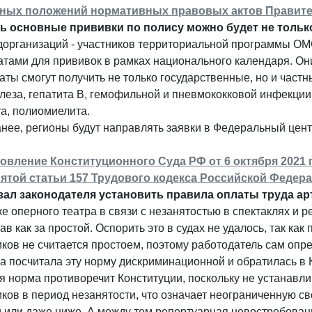
ных положений нормативных правовых актов Правите
ь основные прививки по полису можно будет не только
дорганизаций - участников территориальной программы О
тами для прививок в рамках национального календаря. Они
ты смогут получить не только государственные, но и частны
леза, гепатита В, гемофильной и пневмококковой инфекции,
а, полиомиелита.
анее, регионы будут направлять заявки в Федеральный цен
овление Конституционного Суда РФ от 6 октября 2021 г
пятой статьи 157 Трудового кодекса Российской Федера
зал законодателя установить правила оплаты труда арт
е оперного театра в связи с незанятостью в спектаклях и р
ав как за простой. Оспорить это в судах не удалось, так как
ков не считается простоем, поэтому работодатель сам опре
а посчитала эту норму дискриминационной и обратилась в
 норма противоречит Конституции, поскольку не устанавл
ков в период незанятости, что означает неограниченную св
 или даже ниже. А между тем репертуарная невостребованно