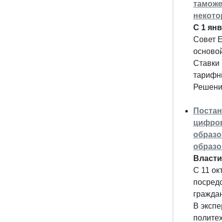
таможе
некото
С 1 ян
Совет 
основой
Ставки
тарифны
Решение
Постан
цифров
образо
образо
Власти
С 11 ок
посредс
граждан
В экспе
политех