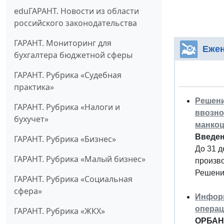
eduГАРАНТ. Новости из области
российского законодательства
ГАРАНТ. Мониторинг для
Ежен
бухгалтера бюджетной сферы
ГАРАНТ. Рубрика «Судебная
практика»
Решени
ГАРАНТ. Рубрика «Налоги и
ввозно
бухучет»
манкоц
Введен
ГАРАНТ. Рубрика «Бизнес»
До 31 д
ГАРАНТ. Рубрика «Малый бизнес»
произво
Решение
ГАРАНТ. Рубрика «Социальная
сфера»
Информ
операц
ГАРАНТ. Рубрика «ЖКХ»
ОРБАНК