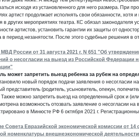
аться исходя из установленного для него размера. При про
лях артист продолжает исполнять свои обязанности, хотя 
я в других мероприятиях театра. КС обязал законодателя 
ности артистов, установить гарантии их защиты от одност
а в период незанятости. После этого судебные решения в 
 МВД России от 31 августа 2021 г. N 651 "Об утвержден
ний о несогласии на выезд из Российской Федерации 
ации"
ль может запретить выезд ребенка за рубеж на опреде
ановило новый порядок подачи заявления о несогласии на
й представитель (родитель, усыновитель, опекун, попечите
 Также можно запретить выезд на определенный срок и (или
отрена возможность отозвать заявление о несогласии на 
трировано в Минюсте РФ 6 октября 2021 г. Регистрационн
е Совета Евразийской экономической комиссии от 14 се
ой номенклатуры внешнеэкономической деятельности 