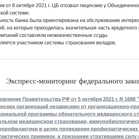
м от 8 октября 2021 г. ЦБ отозвал лицензию у Объединенн
кой системе.
ность банка была ориентирована на обслуживание интересо
й, на которые приходилась значительная часть кредитног
омпаний составляли низкокачественные ссуды.
ляется участником системы страхования вкладов.
Экспресс-мониторинг федерального закон
овление Правительства РФ от 5 октября 2021 г. N 168
нских организаций независимо от организационно-пр
ориальной программы обязательного медицинского ст
ельном медицинском страховании, иммунобиологичес
профилактики в целях проведения профилактических
актических прививок, и признании утратившими силу