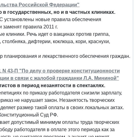
льства Российской Федерации"
 в государственных, но и в частных клиниках.
МС установлены новые правила обеспечения
 заменят правила 2011 г.
е клиники. Речь идет о вакцинах против гриппа,
 столбняка, дифтерии, коклюша, кори, краснухи,
тр планирования и лекарственного обеспечения граждан.
. N 43-П "По делу о проверке конституционности
ции в связи с жалобой гражданки Л.А. Мининой"
истов в период незанятости в спектаклях.
епетициях по приказу работодателя снизили зарплату,
 приказ не нарушает закон. Незанятость творческих
деляет размер такой оплаты в своих локальных актах.
 Конституционный Суд РФ.
ивает допустимый минимум оплаты труда творческих
ободу работодателя в оплате этого периода как за
сть не считается простоем, а значит, не может