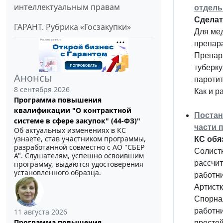
интеллектуальным правам
отдель
Сделат
ГАРАНТ. Рубрика «Госзакупки»
Для ме
препара
Препара
туберку
Анонсы
паротит
8 сентября 2026
Как и р
Программа повышения
квалификации "О контрактной
Постан
системе в сфере закупок" (44-ФЗ)"
части 
Об актуальных изменениях в КС
узнаете, став участником программы,
КС обя
разработанной совместно с АО ''СБЕР
Солистк
А". Слушателям, успешно освоившим
рассчит
программу, выдаются удостоверения
установленного образца.
работни
Артистк
Спорная
работни
11 августа 2026
Программа повышения
простой