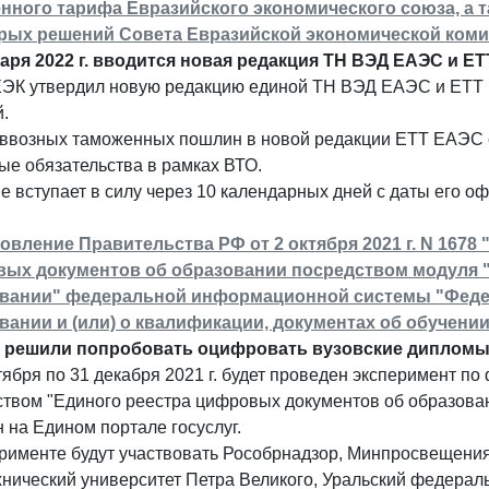
нного тарифа Евразийского экономического союза, а 
рых решений Совета Евразийской экономической коми
варя 2022 г. вводится новая редакция ТН ВЭД ЕАЭС и Е
ЕЭК утвердил новую редакцию единой ТН ВЭД ЕАЭС и ЕТТ 
.
 ввозных таможенных пошлин в новой редакции ЕТТ ЕАЭС 
е обязательства в рамках ВТО.
 вступает в силу через 10 календарных дней с даты его оф
овление Правительства РФ от 2 октября 2021 г. N 167
ых документов об образовании посредством модуля 
вании" федеральной информационной системы "Федер
вании и (или) о квалификации, документах об обучени
 решили попробовать оцифровать вузовские дипломы
тября по 31 декабря 2021 г. будет проведен эксперимент
твом "Единого реестра цифровых документов об образован
 на Едином портале госуслуг.
рименте будут участвовать Рособрнадзор, Минпросвещения
нический университет Петра Великого, Уральский федерал