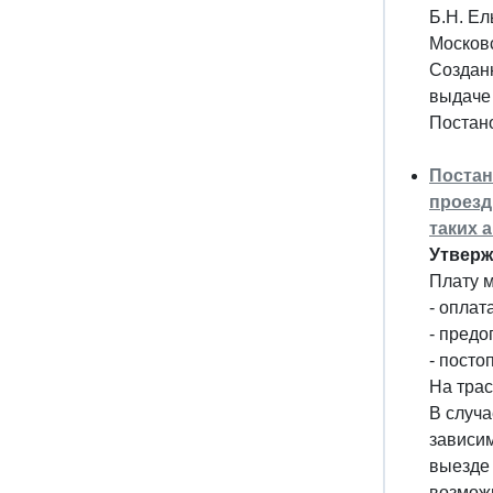
Б.Н. Ел
Московс
Создан
выдаче 
Постано
Постан
проезд
таких 
Утверж
Плату 
- оплат
- предо
- посто
На трас
В случа
зависим
выезде 
возможн