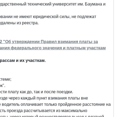
сударственный технический университет им. Баумана и
вании не имеют юридической силы, не подлежат
удалены из реестра.
52 "Об утверждении Правил взимания платы за
ания федерального значения и платным участкам
ассам и их участкам.
стеме;
к".
и плату как до, так и после поездки.
езде через каждый пункт взимания платы вне
 водитель оплачивает только пройденное расстояние на
ость проезда рассчитывается из максимально
аты, через который осуществляется выезд с платной