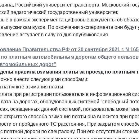
ьцина, Российский университет транспорта, Московский го
кий педагогический государственный университет.
ные в рамках эксперимента цифровые документы об образо
выпускникам вузов. По окончании эксперимента они будут 
вление вступает в силу со дня опубликования.
овление Правительства РФ от 30 сентября 2021 г. N 16
 по платным автомобильным дорогам общего пользов
автомобильных дорог"
дены правила взимания платы за проезд по платным тр
можно внести следующими способами:
а на пункте взимания платы;
плата при регистрации пользователя в информационной си
плата на дорогах, оборудованных системой "свободный пото
сах, оснащенных данной системой, пользователь может внест
е открытого способа взимания платы она вносится при про
ости от пройденного ТС расстояния. При закрытом способе
с платной дороги по спецталону. При его отсутствии стоим
ого расстояния в зависимости от расположения пункта опл