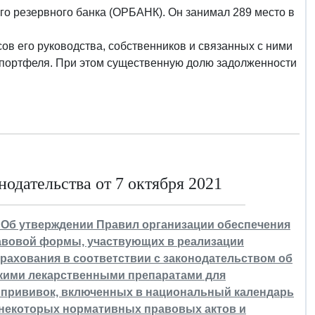
ого резервного банка (ОРБАНК). Он занимал 289 место в
в его руководства, собственников и связанных с ними
о портфеля. При этом существенную долю задолженности
одательства от 7 октября 2021
8 "Об утверждении Правил организации обеспечения
авовой формы, участвующих в реализации
рахования в соответствии с законодательством об
кими лекарственными препаратами для
 прививок, включенных в национальный календарь
 некоторых нормативных правовых актов и