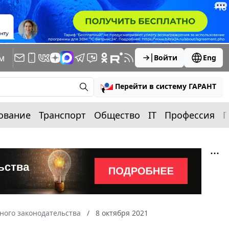
м
Войти
Eng
Перейти в систему ГАРАНТ
ование
Транспорт
Общество
IT
Профессия
П
ного законодательства
8 октября 2021