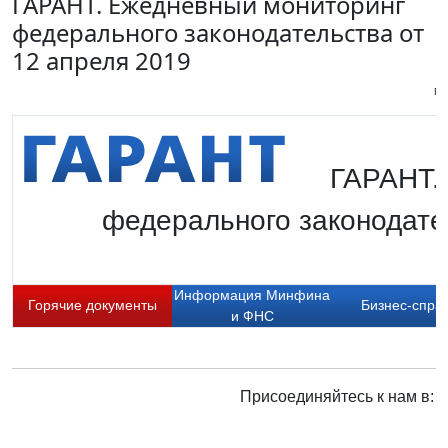
ГАРАНТ. Ежедневный мониторинг
федерального законодательства от
12 апреля 2019
Пи
ГАРАНТ.
федерального законодате
Информация Минфина
Горячие документы
Бизнес-спра
и ФНС
Присоединяйтесь к нам в: