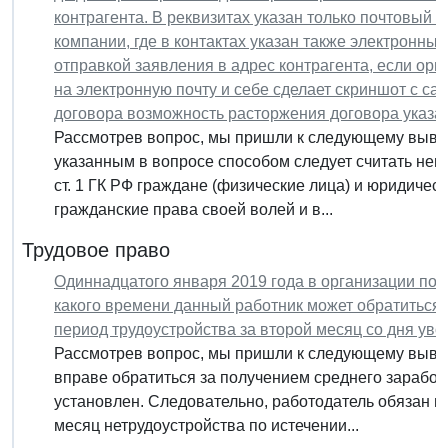
контрагента. В реквизитах указан только почтовый 
компании, где в контактах указан также электронный
отправкой заявления в адрес контрагента, если ор
на электронную почту и себе сделает скриншот с са
договора возможность расторжения договора указа
Рассмотрев вопрос, мы пришли к следующему выво
указанным в вопросе способом следует считать нен
ст. 1 ГК РФ граждане (физические лица) и юридиче
гражданские права своей волей и в...
Трудовое право
Одиннадцатого января 2019 года в организации по 
какого времени данный работник может обратиться 
период трудоустройства за второй месяц со дня ув
Рассмотрев вопрос, мы пришли к следующему вывод
вправе обратиться за получением среднего заработк
установлен. Следовательно, работодатель обязан в
месяц нетрудоустройства по истечении...