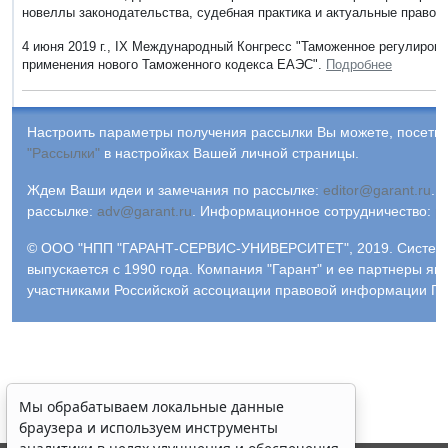
новеллы законодательства, судебная практика и актуальные правов
4 июня 2019 г., IX Международный Конгресс "Таможенное регулиров
применения нового Таможенного кодекса ЕАЭС".
Подробнее
Настроить параметры получения рассылки Вы можете, посетив
"Рассылки"
в настройках Вашей личной страницы.
Ждем Ваши идеи и замечания по рассылке:
editor@garant.ru
.
Р
рассылке:
adv@garant.ru
.
Информационное сотрудничество:
p
© ООО "НПП "ГАРАНТ-СЕРВИС-УНИВЕРСИТЕТ", 2019. Систем
выпускается с 1990 года. Компания "Гарант" и ее партнеры яв
участниками Российской ассоциации правовой информации ГА
Мы обрабатываем локальные данные
браузера и используем инструменты