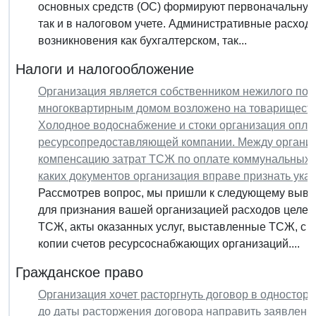
основных средств (ОС) формируют первоначальную с
так и в налоговом учете. Административные расход
возникновения как бухгалтерском, так...
Налоги и налогообложение
Организация является собственником нежилого по
многоквартирным домом возложено на товарищество
Холодное водоснабжение и стоки организация опла
ресурсопредоставляющей компании. Между организ
компенсацию затрат ТСЖ по оплате коммунальных п
каких документов организация вправе признать ука
Рассмотрев вопрос, мы пришли к следующему выво
для признания вашей организацией расходов целесо
ТСЖ, акты оказанных услуг, выставленные ТСЖ, с 
копии счетов ресурсоснабжающих организаций....
Гражданское право
Организация хочет расторгнуть договор в одностор
до даты расторжения договора направить заявление