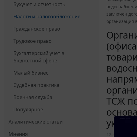
Бухучет и отчетность
водоснабжени
заключен дого
Налоги и налогообложение
организация 
Гражданское право
Орган
Трудовое право
(офис
Бухгалтерский учет в
товари
бюджетной сфере
водосн
Малый бизнес
напря
Судебная практика
органи
Военная служба
ТСЖ по
основа
Популярное
указан
Аналитические статьи
Мнения
12 апреля 201