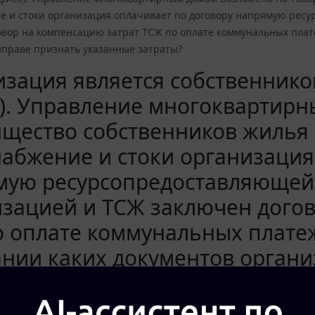
е и стоки организация оплачивает по договору напрямую рес
вор на компенсацию затрат ТСЖ по оплате коммунальных плате
вправе признать указанные затраты?
изация является собственник
а). Управление многоквартир
щество собственников жилья (
абжение и стоки организация
мую ресурсопредоставляющей
зацией и ТСЖ заключен догов
 оплате коммунальных платеж
нии каких документов органи
ные затраты?
9