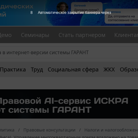
7
Автоматическое закрытие баннера через
Демо
Семинары
Стать партнером
Клиента
Практика
Труд
Социальная сфера
ЖКХ
Образ
алитика
Правовые консультации
Налоги и налогообложе
фиса). Управление многоквартирным домом возложено на товар