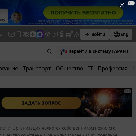
м
Войти
Eng
Перейти в систему ГАРАНТ
ование
Транспорт
Общество
IT
Профессия
П
ние
Организация является собственником нежилого
ищество собственников жилья (далее - ТСЖ). Холодное