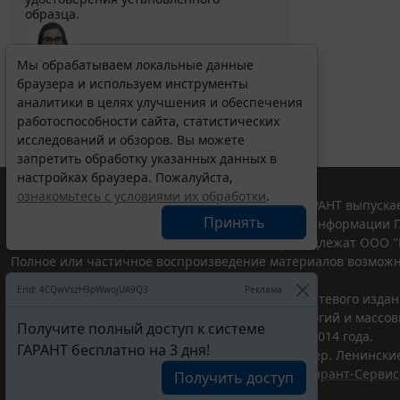
образца.
Мы обрабатываем локальные данные
браузера и используем инструменты
Выберите тему программы повышения квалификации
для юристов ...
аналитики в целях улучшения и обеспечения
работоспособности сайта, статистических
исследований и обзоров. Вы можете
запретить обработку указанных данных в
настройках браузера. Пожалуйста,
ознакомьтесь с условиями их обработки
.
© ООО "НПП "ГАРАНТ-СЕРВИС", 2026. Система ГАРАНТ выпускае
Принять
участниками Российской ассоциации правовой информации Г
Все права на материалы сайта ГАРАНТ.РУ принадлежат ООО "
Полное или частичное воспроизведение материалов возможн
Правила использования портала.
Erid: 4CQwVszH9pWwojUA9Q3
Реклама
Портал ГАРАНТ.РУ зарегистрирован в качестве сетевого изда
надзору в сфере связи,информационных технологий и массо
Получите полный доступ к системе
(Роскомнадзором), Эл № ФС77-58365 от 18 июня 2014 года.
ГАРАНТ бесплатно на 3 дня!
ООО "НПП "ГАРАНТ-СЕРВИС", 119234, г. Москва, тер. Ленинские 
Разработчик ЭПС Система ГАРАНТ – ООО "НПП "
Гарант-Сервис
Получить доступ