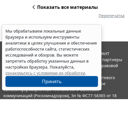
Показать все материалы
Перепечатка
Мы обрабатываем локальные данные
браузера и используем инструменты
аналитики в целях улучшения и обеспечения
работоспособности сайта, статистических
© ООО "НПП "ГАРАНТ-СЕРВИС", 2026. Система ГАРАНТ
исследований и обзоров. Вы можете
выпускается с 1990 года. Компания "Гарант" и ее партнеры
запретить обработку указанных данных в
являются участниками Российской ассоциации правовой
настройках браузера. Пожалуйста,
информации ГАРАНТ.
ознакомьтесь с условиями их обработки
.
Портал ГАРАНТ.РУ зарегистрирован в качестве сетевого
Принять
издания Федеральной службой по надзору в сфере
связи,информационных технологий и массовых
коммуникаций (Роскомнадзором), Эл № ФС77-58365 от 18
июня 2014 года.
16+
Контакты
8-800-200-88-88