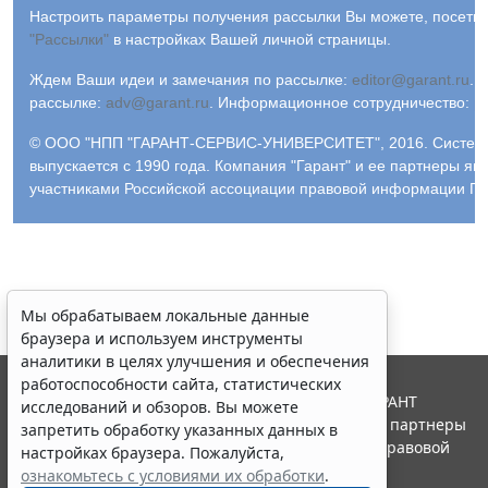
Настроить параметры получения рассылки Вы можете, посетив
"Рассылки"
в настройках Вашей личной страницы.
Ждем Ваши идеи и замечания по рассылке:
editor@garant.ru
.
Р
рассылке:
adv@garant.ru
.
Информационное сотрудничество:
p
© ООО "НПП "ГАРАНТ-СЕРВИС-УНИВЕРСИТЕТ", 2016. Систем
выпускается с 1990 года. Компания "Гарант" и ее партнеры яв
участниками Российской ассоциации правовой информации ГА
Мы обрабатываем локальные данные
браузера и используем инструменты
аналитики в целях улучшения и обеспечения
работоспособности сайта, статистических
© ООО "НПП "ГАРАНТ-СЕРВИС", 2026. Система ГАРАНТ
исследований и обзоров. Вы можете
выпускается с 1990 года. Компания "Гарант" и ее партнеры
запретить обработку указанных данных в
являются участниками Российской ассоциации правовой
настройках браузера. Пожалуйста,
информации ГАРАНТ.
ознакомьтесь с условиями их обработки
.