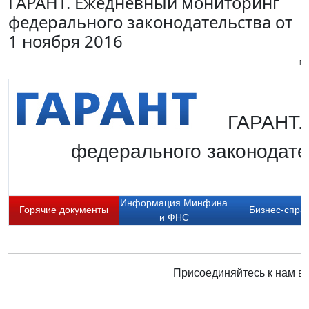
ГАРАНТ. Ежедневный мониторинг
федерального законодательства от
1 ноября 2016
Пи
ГАРАНТ.
федерального законодател
Информация Минфина
Горячие документы
Бизнес-спра
и ФНС
Присоединяйтесь к нам в