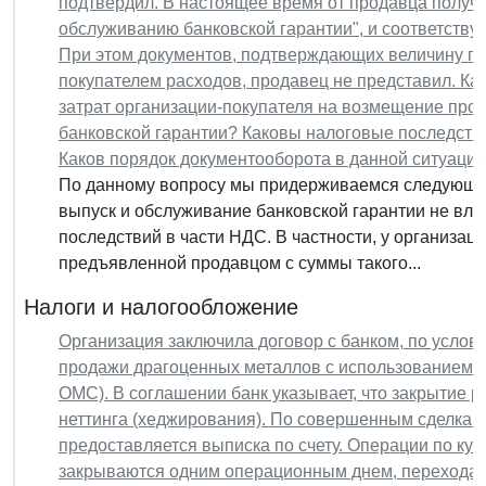
подтвердил. В настоящее время от продавца получен
обслуживанию банковской гарантии", и соответств
При этом документов, подтверждающих величину 
покупателем расходов, продавец не представил. Как
затрат организации-покупателя на возмещение про
банковской гарантии? Каковы налоговые последств
Каков порядок документооборота в данной ситуаци
По данному вопросу мы придерживаемся следующей
выпуск и обслуживание банковской гарантии не вле
последствий в части НДС. В частности, у организац
предъявленной продавцом с суммы такого...
Налоги и налогообложение
Организация заключила договор с банком, по услови
продажи драгоценных металлов с использованием о
ОМС). В соглашении банк указывает, что закрытие р
неттинга (хеджирования). По совершенным сделка
предоставляется выписка по счету. Операции по к
закрываются одним операционным днем, перехода ос