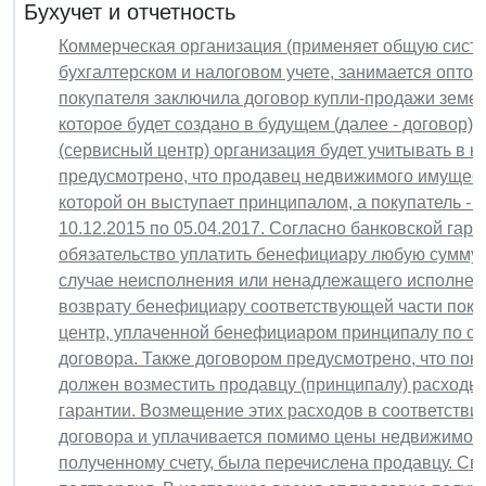
Бухучет и отчетность
Коммерческая организация (применяет общую систе
бухгалтерском и налоговом учете, занимается оптов
покупателя заключила договор купли-продажи земел
которое будет создано в будущем (далее - договор
(сервисный центр) организация будет учитывать в к
предусмотрено, что продавец недвижимого имущест
которой он выступает принципалом, а покупатель - 
10.12.2015 по 05.04.2017. Согласно банковской гара
обязательство уплатить бенефициару любую сумму
случае неисполнения или ненадлежащего исполнени
возврату бенефициару соответствующей части поку
центр, уплаченной бенефициаром принципалу по со
договора. Также договором предусмотрено, что по
должен возместить продавцу (принципалу) расходы
гарантии. Возмещение этих расходов в соответствии
договора и уплачивается помимо цены недвижимог
полученному счету, была перечислена продавцу. Св