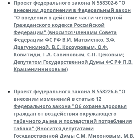
Проект федерального закона N 558302-6 "О
внесении дополнения в Федеральный закон
"О введении в действие части четвертой
Гражданского кодекса Российской
Федерации" (вносится членами Совета
Федерации ФС РФ В.И. Матвиенко, З.Ф.
Драгункиной, B.C. Косоуровым, О.Ф.
Ковитиди, Г.А. Савиновым, С.П. Цековым;
Депутатом Государственной Думы ФС РФ П.В.
Крашенинниковым)
Проект федерального закона N 558226-6 "О
внесении изменений в статью 12
Федерального закона "Об охране здоровья
граждан от воздействия окружающего
табачного дыма и последствий потребления
табака" (Вносится депутатами
Государственной Думы С.М. Мироновым, М.В.