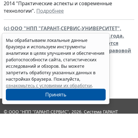
2014 "Практические аспекты и современные
технологии".
Подробнее
(c) ООО "НПП "ГАРАНТ-СЕРВИС-УНИВЕРСИТЕТ",
2014. Система ГАРАНТ выпускается с 1990 года.
Мы обрабатываем локальные данные
Компания "Гарант" и ее партнеры являются
браузера и используем инструменты
участниками Российской ассоциации правовой
аналитики в целях улучшения и обеспечения
информации ГАРАНТ.
работоспособности сайта, статистических
WWW.GARANT.RU
исследований и обзоров. Вы можете
запретить обработку указанных данных в
настройках браузера. Пожалуйста,
ознакомьтесь с условиями их обработки
.
Принять
© ООО "НПП "ГАРАНТ-СЕРВИС", 2026. Система ГАРАНТ
выпускается с 1990 года. Компания "Гарант" и ее партнеры
являются участниками Российской ассоциации правовой
информации ГАРАНТ.
Контакты
8-800-200-88-88