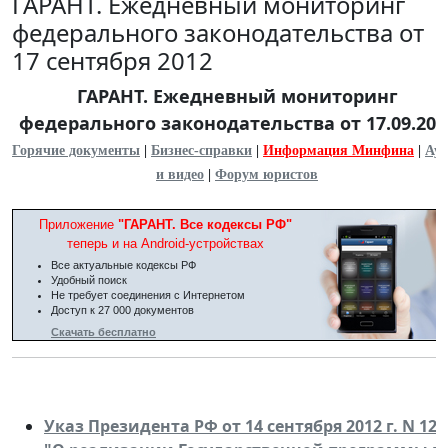
ГАРАНТ. Ежедневный мониторинг
федерального законодательства от
17 сентября 2012
ГАРАНТ. Ежедневный мониторинг
федерального законодательства от 17.09.201
Горячие документы
|
Бизнес-справки
|
Информация Минфина
|
Ауд
и видео
|
Форум юристов
Приложение
"ГАРАНТ. Все кодексы РФ"
теперь и на Android-устройствах
Все актуальные кодексы РФ
Удобный поиск
Не требует соединения с Интернетом
Доступ к 27 000 документов
Скачать бесплатно
Указ Президента РФ от 14 сентября 2012 г. N 128