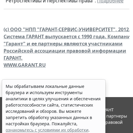
"Ретроспективы и перспективы права".
Подробнее
(c) ООО "НПП "ГАРАНТ-СЕРВИС-УНИВЕРСИТЕТ", 2012.
Система ГАРАНТ выпускается с 1990 года. Компани
"Гарант" и ее партнеры являются участниками
Российской ассоциации правовой информации
ГАРАНТ.
WWW.GARANT.RU
Мы обрабатываем локальные данные
браузера и используем инструменты
аналитики в целях улучшения и обеспечения
работоспособности сайта, статистических
© ООО "НПП "ГАРАНТ-СЕРВИС", 2026. Система ГАРАНТ
исследований и обзоров. Вы можете
выпускается с 1990 года. Компания "Гарант" и ее партнеры
запретить обработку указанных данных в
являются участниками Российской ассоциации правовой
настройках браузера. Пожалуйста,
информации ГАРАНТ.
ознакомьтесь с условиями их обработки
.