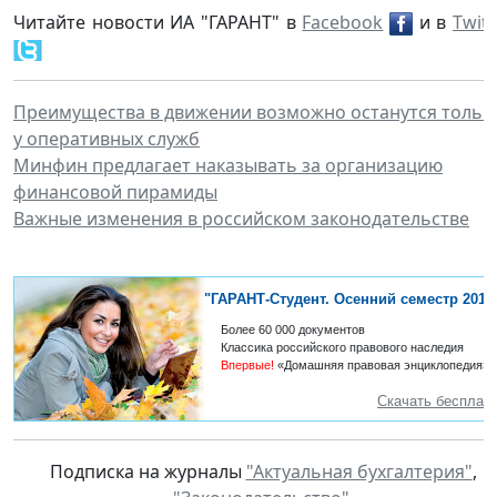
Читайте новости ИА "ГАРАНТ" в
Facebook
и в
Twitt
Преимущества в движении возможно останутся тольк
у оперативных служб
Минфин предлагает наказывать за организацию
финансовой пирамиды
Важные изменения в российском законодательстве
"ГАРАНТ-Студент. Осенний семестр 2012
Более 60 000 документов
Классика российского правового наследия
Впервые!
«Домашняя правовая энциклопедия»
Скачать бесплат
Подписка на журналы
"Актуальная бухгалтерия"
,