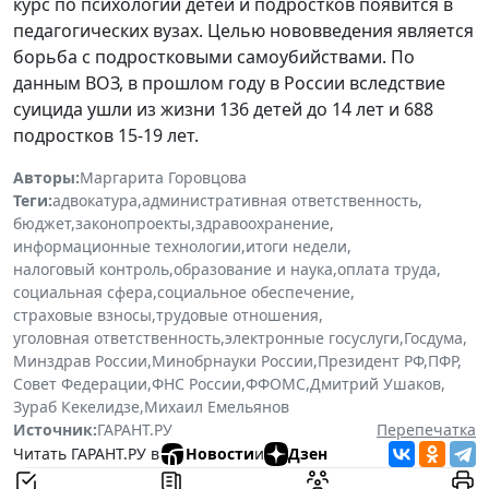
курс по психологии детей и подростков появится в
педагогических вузах. Целью нововведения является
борьба с подростковыми самоубийствами. По
данным ВОЗ, в прошлом году в России вследствие
суицида ушли из жизни 136 детей до 14 лет и 688
подростков 15-19 лет.
Авторы:
Маргарита Горовцова
Теги:
адвокатура
,
административная ответственность
,
бюджет
,
законопроекты
,
здравоохранение
,
информационные технологии
,
итоги недели
,
налоговый контроль
,
образование и наука
,
оплата труда
,
социальная сфера
,
социальное обеспечение
,
страховые взносы
,
трудовые отношения
,
уголовная ответственность
,
электронные госуслуги
,
Госдума
,
Минздрав России
,
Минобрнауки России
,
Президент РФ
,
ПФР
,
Совет Федерации
,
ФНС России
,
ФФОМС
,
Дмитрий Ушаков
,
Зураб Кекелидзе
,
Михаил Емельянов
Источник:
ГАРАНТ.РУ
Перепечатка
Читать ГАРАНТ.РУ в
Новости
и
Дзен