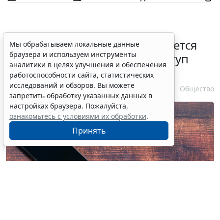
Минцифры России не собирается
Мы обрабатываем локальные данные
браузера и используем инструменты
вводить ограничения на доступ
аналитики в целях улучшения и обеспечения
детей в соцсети
работоспособности сайта, статистических
исследований и обзоров. Вы можете
7 августа 2026 14:20
Общество
запретить обработку указанных данных в
настройках браузера. Пожалуйста,
ознакомьтесь с условиями их обработки
.
Принять