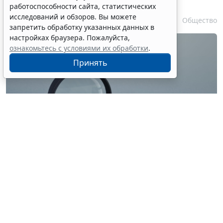
при утрате паспорта
работоспособности сайта, статистических
исследований и обзоров. Вы можете
7 августа 2026 17:55
Общество
запретить обработку указанных данных в
настройках браузера. Пожалуйста,
ознакомьтесь с условиями их обработки
.
Принять
© ilixe48 / Фотобанк 123RF.com
Россиянам напомнили, как подтвердить свою
личность при отсутствии основного документа для
идентификации гражданина. Для этого необходимо
получить временное удостоверение лично в