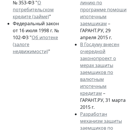
№ 353-ФЗ "
О
линию по
потребительском
программе помощи
кредите (займе)
"
ипотечным
Федеральный закон
заемщикам
–
от 16 июля 1998 г. №
ГАРАНТ.РУ, 29
102-ФЗ "
Об ипотеке
апреля 2015 г.
(залоге
В Госдуму внесен
недвижимости)
"
очередной
законопроект о
мерах защиты
заемщиков по
валютным
ипотечным
кредитам
–
ГАРАНТ.РУ, 31 марта
2015 г.
Разработан
механизм защиты
заемщиков по