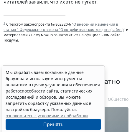
читателей заявили, что их это не пугает.
______________________________
1
С текстом законопроекта № 802320-6 "
О внесении изменения в
статью 1 Федерального закона "О потребительском кредите (займе)
" и
материалами к нему можно ознакомиться на официальном сайте
Госдумы.
Временное удостоверение
Мы обрабатываем локальные данные
браузера и используем инструменты
личности оформляется бесплатно
аналитики в целях улучшения и обеспечения
при утрате паспорта
работоспособности сайта, статистических
исследований и обзоров. Вы можете
7 августа 2026 17:55
Общество
запретить обработку указанных данных в
настройках браузера. Пожалуйста,
ознакомьтесь с условиями их обработки
.
Принять