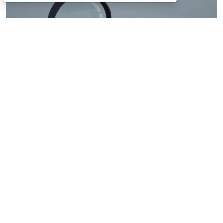
© ilixe48 / Фотобанк 123RF.com
Россиянам напомнили, как подтвердить свою
личность при отсутствии основного документа для
идентификации гражданина. Для этого необходимо
получить временное удостоверение лично в
подразделении МВД России. Оно выдается
бесплатно. Понадобится одно черно-белое или
цветное фото размером 3,5x4,5 см.
При замене паспорта такое удостоверение
оформляется по желанию при сдаче старого
документа (срок действия – до получения нового).