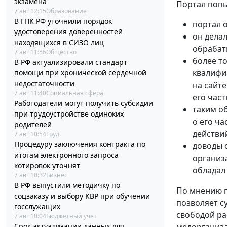
экзамена
Портал попы
7 авг 12:15
Образование
В ГПК РФ уточнили порядок
портал 
удостоверения доверенностей
он дела
находящихся в СИЗО лиц
обрабат
7 авг 11:56
Общество
более т
В РФ актуализировали стандарт
квалифи
помощи при хронической сердечной
недостаточности
на сайт
7 авг 11:40
Социальная сфера
его час
Работодатели могут получить субсидии
таким о
при трудоустройстве одиноких
о его ча
родителей
действи
7 авг 10:54
Труд
Процедуру заключения контракта по
доводы 
итогам электронного запроса
организ
котировок уточнят
обладал
7 авг 10:32
Бизнес
В РФ выпустили методичку по
По мнению п
соцзаказу и выбору КВР при обучении
позволяет с
госслужащих
свободой ра
7 авг 10:04
Бюджетный учет
медорганиза
Срок актуализации данных для