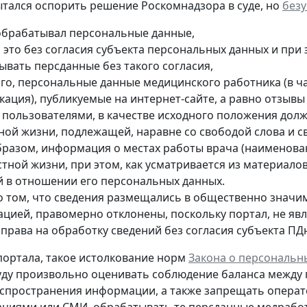
тался оспорить решение Роскомнадзора в суде, но
без
обрабатывал персональные данные,
л это без согласия субъекта персональных данных и при
ывать персданные без такого согласия,
ого, персональные данные медицинского работника (в ча
кация), публикуемые на интернет-сайте, а равно отзыв
е пользователями, в качестве исходного положения дол
тной жизни, подлежащей, наравне со свободой слова и 
бразом, информация о местах работы врача (наименован
стной жизни, при этом, как усматривается из материало
й в отношении его персональных данных.
о том, что сведения размещались в общественно значи
ацией, правомерно отклонены, поскольку портал, не яв
 права на обработку сведений без согласия субъекта ПД
ортала, такое истолкование норм
Закона о персональн
уду произвольно оценивать соблюдение баланса между
спространения информации, а также запрещать опера
циями или СМИ, обрабатывать те персданные медрабо