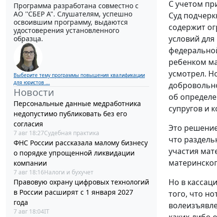
С учетом пр
Программа разработана совместно с
АО ''СБЕР А". Слушателям, успешно
Суд подчерк
освоившим программу, выдаются
содержит ог
удостоверения установленного
условий для
образца.
федеральной
ребенком ма
усмотрел. Н
Выберите тему программы повышения квалификации
для юристов ...
добровольно
Новости
об определе
Персональные данные медработника
супругов и 
недопустимо публиковать без его
согласия
Это решение
7 авг 18:27
Судебная практика
что раздель
ФНС России рассказала малому бизнесу
участия мат
о порядке упрощенной ликвидации
материнског
компании
7 авг 18:16
Налоги и бухучет
Но в кассац
Правовую охрану цифровых технологий
в России расширят с 1 января 2027
того, что н
года
волеизъявле
7 авг 18:04
IT
каких-либо 