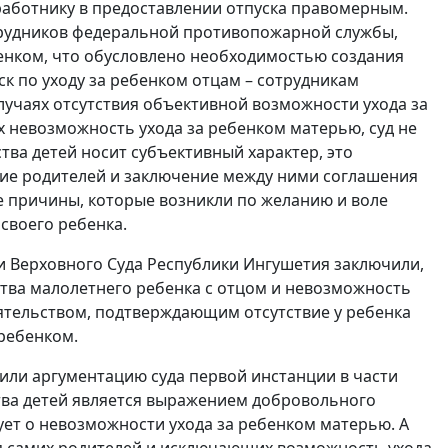
работнику в предоставлении отпуска правомерным.
сотрудников федеральной противопожарной службы,
бенком, что обусловлено необходимостью создания
к по уходу за ребенком отцам – сотрудникам
учаях отсутствия объективной возможности ухода за
 невозможность ухода за ребенком матерью, суд не
ва детей носит субъективный характер, это
ие родителей и заключение между ними соглашения
е причины, которые возникли по желанию и воле
своего ребенка.
 Верховного Суда Республики Ингушетия заключили,
тва малолетнего ребенка с отцом и невозможность
оятельством, подтверждающим отсутствие у ребенка
 ребенком.
рили аргументацию суда первой инстанции в части
тва детей является выражением добровольного
ует о невозможности ухода за ребенком матерью. А
я самих родителей и исключающих возможность ухода