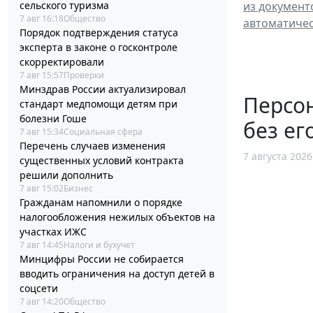
из документ
сельского туризма
7 авг 16:18
Общество
автоматиче
Порядок подтверждения статуса
эксперта в законе о госконтроле
скорректировали
7 авг 15:57
Проверки
Минздрав России актуализировал
Персо
стандарт медпомощи детям при
болезни Гоше
без ег
7 авг 15:34
Социальная сфера
Перечень случаев изменения
7 августа 2026
существенных условий контракта
решили дополнить
7 авг 15:02
Бизнес
Гражданам напомнили о порядке
налогообложения нежилых объектов на
участках ИЖС
7 авг 14:45
Налоги и бухучет
Минцифры России не собирается
вводить ограничения на доступ детей в
соцсети
7 авг 14:20
Общество