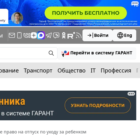
м
Войти
Eng
Перейти в систему ГАРАНТ
ование
Транспорт
Общество
IT
Профессия
П
е право на отпуск по уходу за ребенком