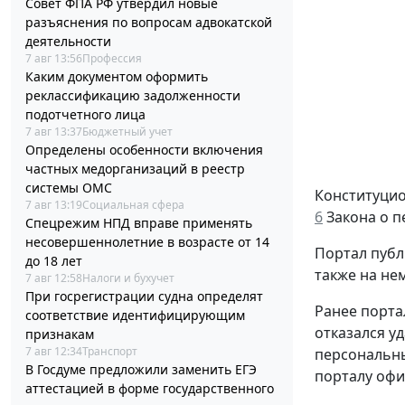
Совет ФПА РФ утвердил новые
разъяснения по вопросам адвокатской
деятельности
7 авг 13:56
Профессия
Каким документом оформить
реклассификацию задолженности
подотчетного лица
7 авг 13:37
Бюджетный учет
Определены особенности включения
частных медорганизаций в реестр
системы ОМС
Конституцио
7 авг 13:19
Социальная сфера
6
Закона о п
Спецрежим НПД вправе применять
несовершеннолетние в возрасте от 14
Портал публ
до 18 лет
также на нем
7 авг 12:58
Налоги и бухучет
При госрегистрации судна определят
Ранее порта
соответствие идентифицирующим
отказался у
признакам
7 авг 12:34
Транспорт
персональны
В Госдуме предложили заменить ЕГЭ
порталу офи
аттестацией в форме государственного