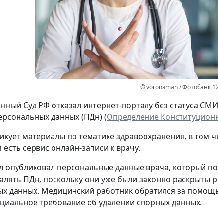
© voronaman / Фотобанк 1
нный Суд РФ отказал интернет-порталу без статуса СМ
ерсональных данных (ПДн) (
Определение Конституционно
икует материалы по тематике здравоохранения, в том ч
 есть сервис онлайн-записи к врачу.
л опубликовал персональные данные врача, который потр
далять ПДн, поскольку они уже были законно раскрыты р
х данных. Медицинский работник обратился за помощь
циальное требование об удалении спорных данных.