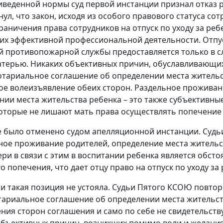
иведенной нормы суд первой инстанции признал отказ 
нул, что закон, исходя из особого правового статуса 
раничения права сотрудников на отпуск по уходу за ре
 их эффективной профессиональной деятельности. Отпус
 противопожарной службы предоставляется только в сл
терью. Никаких объективных причин, обуславливающих
отариальное соглашение об определении места жительст
е волеизъявление обеих сторон. Раздельное проживан
нии места жительства ребенка – это также субъективны
которые не лишают мать права осуществлять попечение 
 было отменено судом апелляционной инстанции. Судьи
ное проживание родителей, определение места жительс
ери в связи с этим в воспитании ребенка является обст
о попечения, что дает отцу право на отпуск по уходу за
ии такая позиция не устояла. Судьи Пятого КСОЮ повто
отариальное соглашение об определении места жительс
ния сторон соглашения и само по себе не свидетельств
объективных причин, возникших помимо воли и желани