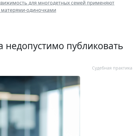
движимость для многодетных семей применяют
 с матерями-одиночками
 недопустимо публиковать
Судебная практика