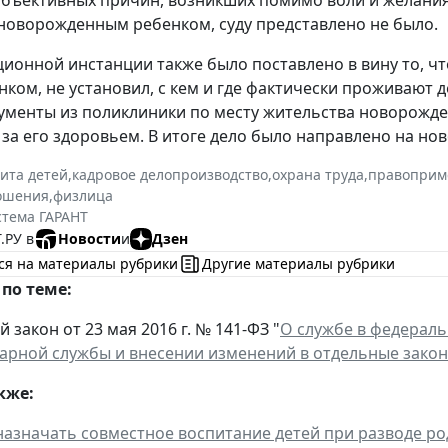
новорожденным ребенком, суду представлено не было.
ционной инстанции также было поставлено в вину то, чт
нком, не установил, с кем и где фактически проживают 
ументы из поликлиники по месту жительства новорожде
за его здоровьем. В итоге дело было направлено на но
ита детей
,
кадровое делопроизводство
,
охрана труда
,
правоприм
ошения
,
физлица
стема ГАРАНТ
.РУ в
Новости
и
Дзен
ся на материалы рубрики
Другие материалы рубрики
по теме:
закон от 23 мая 2016 г. № 141-ФЗ "
О службе в федерал
рной службы и внесении изменений в отдельные зако
кже:
назначать совместное воспитание детей при разводе р