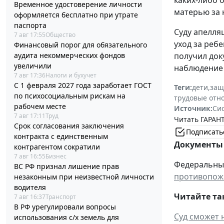
Временное удостоверение личности
матерью за 
оформляется бесплатно при утрате
паспорта
Суду апелля
7 авг 17:55
Общество
уход за ребе
Финансовый порог для обязательного
получил док
аудита некоммерческих фондов
увеличили
наблюдение 
7 авг 17:36
Налоги и бухучет
С 1 февраля 2027 года заработает ГОСТ
Теги:
дети
,
защ
по психосоциальным рискам на
трудовые отн
рабочем месте
Источник:
Си
7 авг 17:11
Труд
Читать ГАРАНТ
Срок согласования заключения
Подписать
контракта с единственным
Документы 
контрагентом сократили
7 авг 16:55
Бизнес
Федеральный 
ВС РФ признал лишение прав
противопожа
незаконным при неизвестной личности
водителя
Читайте та
7 авг 16:37
Транспорт
В РФ урегулировали вопросы
Суд сможет 
использования с/х земель для