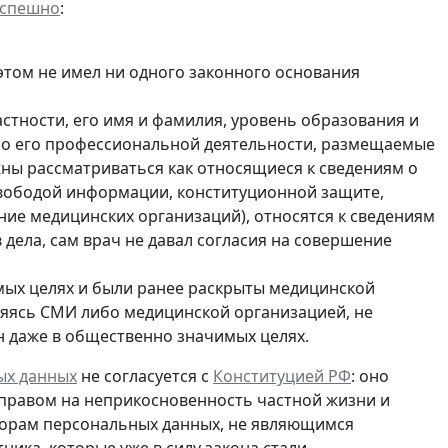
успешно
:
 этом не имел ни одного законного основания
стности, его имя и фамилия, уровень образования и
ы о его профессиональной деятельности, размещаемые
жны рассматриваться как относящиеся к сведениям о
свободой информации, конституционной защите,
ие медицинских организаций), относятся к сведениям
в дела, сам врач не давал согласия на совершение
мых целях и были ранее раскрыты медицинской
ляясь СМИ либо медицинской организацией, не
н даже в общественно значимых целях.
ых данных
не согласуется с
Конституцией РФ
: оно
 правом на неприкосновенность частной жизни и
торам персональных данных, не являющимся
тника, которые
уже в силу закона стали