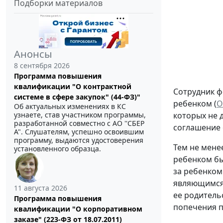
Подборки материалов
Анонсы
8 сентября 2026
Программа повышения
квалификации "О контрактной
Сотрудник ф
системе в сфере закупок" (44-ФЗ)"
ребенком (
О
Об актуальных изменениях в КС
которых не 
узнаете, став участником программы,
разработанной совместно с АО ''СБЕР
соглашение 
А". Слушателям, успешно освоившим
программу, выдаются удостоверения
Тем не мене
установленного образца.
ребенком бы
за ребенком
являющимся 
11 августа 2026
ее родитель
Программа повышения
попечения п
квалификации "О корпоративном
заказе" (223-ФЗ от 18.07.2011)