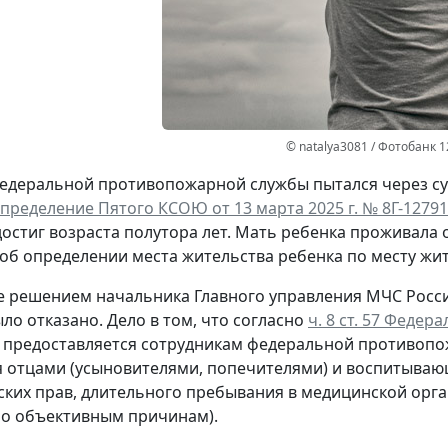
© natalya3081 / Фотобанк 
едеральной противопожарной службы пытался через суд
пределение Пятого КСОЮ от 13 марта 2025 г. № 8Г-12791
достиг возраста полутора лет. Мать ребенка проживала
об определении места жительства ребенка по месту жит
е решением начальника Главного управления МЧС России
ло отказано. Дело в том, что согласно
ч. 8 ст. 57 Федер
 предоставляется сотрудникам федеральной противопож
отцами (усыновителями, попечителями) и воспитывающи
ских прав, длительного пребывания в медицинской орган
о объективным причинам).