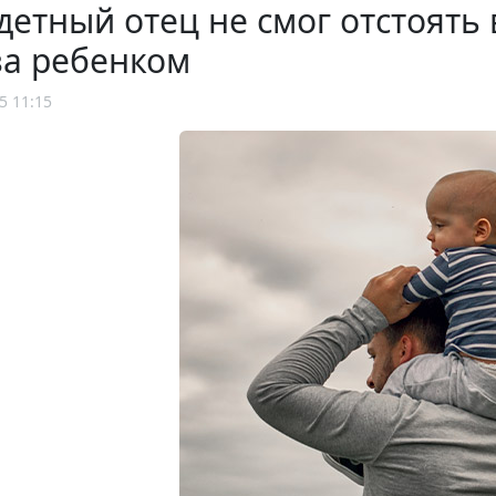
етный отец не смог отстоять в
за ребенком
5 11:15