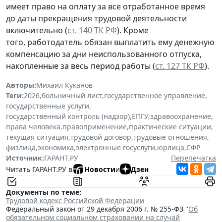
имеет право на оплату за все отработанное время
до даты прекращения трудовой деятельности
включительно (
ст. 140 ТК РФ
). Кроме
того, работодатель обязан выплатить ему денежную
компенсацию за дни неиспользованного отпуска,
накопленные за весь период работы (
ст. 127 ТК РФ
).
Авторы:
Михаил Куканов
Теги:
2026
,
больничный лист
,
государственное управление
,
государственные услуги
,
государственный контроль (надзор)
,
ЕПГУ
,
здравоохранение
,
права человека
,
правоприменение
,
практические ситуации
,
текущая ситуация
,
трудовой договор
,
трудовые отношения
,
физлица
,
экономика
,
электронные госуслуги
,
юрлица
,
СФР
Источник:
ГАРАНТ.РУ
Перепечатка
Читать ГАРАНТ.РУ в
Новости
и
Дзен
Документы по теме:
Трудовой кодекс Российской Федерации
Федеральный закон от 29 декабря 2006 г. № 255-ФЗ "
Об
обязательном социальном страховании на случай