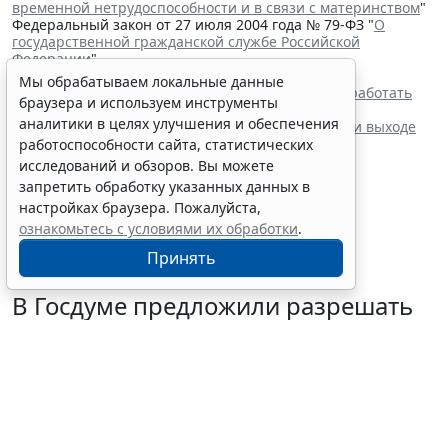
временной нетрудоспособности и в связи с материнством
"
Федеральный закон от 27 июля 2004 года № 79-ФЗ "
О
государственной гражданской службе Российской
Федерации
"
Читайте также:
Мы обрабатываем локальные данные
В Госдуме предложили разрешать беременным работать
браузера и используем инструменты
удаленно по медпоказаниям
аналитики в целях улучшения и обеспечения
Временные часы по вакансии прекращаются при выходе
нового учителя на работу
работоспособности сайта, статистических
С 1 февраля 2027 года заработает ГОСТ по
исследований и обзоров. Вы можете
психосоциальным рискам на рабочем месте
запретить обработку указанных данных в
Работодатели могут получить субсидии при
настройках браузера. Пожалуйста,
трудоустройстве одиноких родителей
ознакомьтесь с условиями их обработки
.
Принять
В Госдуме предложили разрешать
беременным работать удаленно по
медпоказаниям
10 августа 2026 17:42
Труд