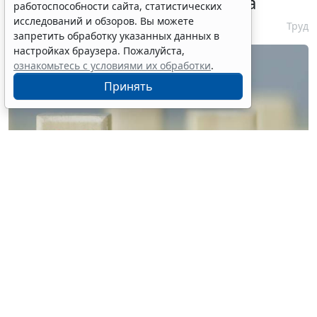
неуплату запустят с 10 августа
работоспособности сайта, статистических
исследований и обзоров. Вы можете
6 августа 2026 16:19
Труд
запретить обработку указанных данных в
настройках браузера. Пожалуйста,
ознакомьтесь с условиями их обработки
.
Принять
© vrvirus / Фотобанк 123RF.com
Решение о признании их недействительными в
связи с невнесением авансового платежа будет
приниматься автономно. Об этом рассказали в
Миграционной службе МВД России. При этом для