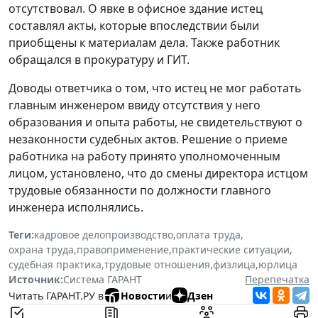
отсутствовал. О явке в офисное здание истец
составлял акты, которые впоследствии были
приобщены к материалам дела. Также работник
обращался в прокуратуру и ГИТ.
Доводы ответчика о том, что истец не мог работать
главным инженером ввиду отсутствия у него
образования и опыта работы, не свидетельствуют о
незаконности судебных актов. Решение о приеме
работника на работу принято уполномоченным
лицом, установлено, что до смены директора истцом
трудовые обязанности по должности главного
инженера исполнялись.
Теги:
кадровое делопроизводство
,
оплата труда
,
охрана труда
,
правоприменение
,
практические ситуации
,
судебная практика
,
трудовые отношения
,
физлица
,
юрлица
Источник:
Система ГАРАНТ
Перепечатка
Читать ГАРАНТ.РУ в
Новости
и
Дзен