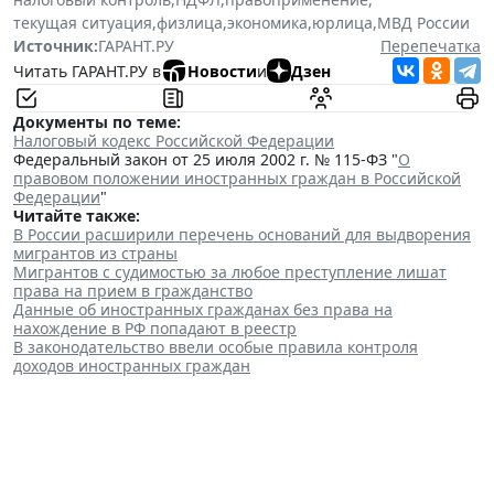
текущая ситуация
,
физлица
,
экономика
,
юрлица
,
МВД России
Источник:
ГАРАНТ.РУ
Перепечатка
Читать ГАРАНТ.РУ в
Новости
и
Дзен
Документы по теме:
Налоговый кодекс Российской Федерации
Федеральный закон от 25 июля 2002 г. № 115-ФЗ "
О
правовом положении иностранных граждан в Российской
Федерации
"
Читайте также:
В России расширили перечень оснований для выдворения
мигрантов из страны
Мигрантов с судимостью за любое преступление лишат
права на прием в гражданство
Данные об иностранных гражданах без права на
нахождение в РФ попадают в реестр
В законодательство ввели особые правила контроля
доходов иностранных граждан