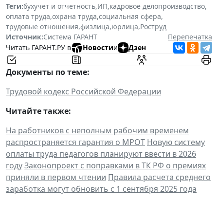
Теги:
бухучет и отчетность
,
ИП
,
кадровое делопроизводство
,
оплата труда
,
охрана труда
,
социальная сфера
,
трудовые отношения
,
физлица
,
юрлица
,
Роструд
Источник:
Система ГАРАНТ
Перепечатка
Читать ГАРАНТ.РУ в
Новости
и
Дзен
Документы по теме:
Трудовой кодекс Российской Федерации
Читайте также:
На работников с неполным рабочим временем
распространяется гарантия о МРОТ
Новую систему
оплаты труда педагогов планируют ввести в 2026
году
Законопроект с поправками в ТК РФ о премиях
приняли в первом чтении
Правила расчета среднего
заработка могут обновить с 1 сентября 2025 года