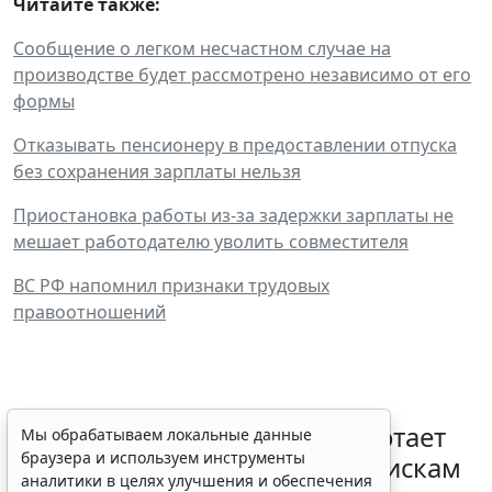
Читайте также:
Сообщение о легком несчастном случае на
производстве будет рассмотрено независимо от его
формы
Отказывать пенсионеру в предоставлении отпуска
без сохранения зарплаты нельзя
Приостановка работы из-за задержки зарплаты не
мешает работодателю уволить совместителя
ВС РФ напомнил признаки трудовых
правоотношений
С 1 февраля 2027 года заработает
Мы обрабатываем локальные данные
браузера и используем инструменты
ГОСТ по психосоциальным рискам
аналитики в целях улучшения и обеспечения