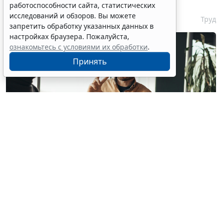
на рабочем месте
работоспособности сайта, статистических
исследований и обзоров. Вы можете
7 августа 2026 17:11
Труд
запретить обработку указанных данных в
настройках браузера. Пожалуйста,
ознакомьтесь с условиями их обработки
.
Принять
© milkos / Фотобанк 123RF.com
В СМИ прошла волна публикаций о том, что с 1
февраля 2027 года работодателям якобы придется
работать по новым правилам: сотрудников нельзя
будет "принуждать к работе", а руководителей